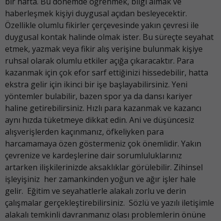
bir hafta. Bu dönemde öğrenmek, bilgi almak ve
haberleşmek kişiyi duygusal açıdan besleyecektir.
Özellikle olumlu fikirler çerçevesinde yakın çevresi ile
duygusal kontak halinde olmak ister. Bu süreçte seyahat
etmek, yazmak veya fikir alış verişine bulunmak kişiye
ruhsal olarak olumlu etkiler açığa çıkaracaktır. Para
kazanmak için çok efor sarf ettiğinizi hissedebilir, hatta
ekstra gelir için ikinci bir işe başlayabilirsiniz. Yeni
yöntemler bulabilir, bazen spor ya da dansı kariyer
haline getirebilirsiniz. Hızlı para kazanmak ve kazancı
aynı hızda tüketmeye dikkat edin. Ani ve düşüncesiz
alışverişlerden kaçınmanız, öfkeliyken para
harcamamaya özen göstermeniz çok önemlidir. Yakın
çevrenize ve kardeşlerine dair sorumluluklarınız
artarken ilişkilerinizde aksaklıklar görülebilir. Zihinsel
işleyişiniz her zamankinden yoğun ve ağır işler hale
gelir. Eğitim ve seyahatlerle alakalı zorlu ve derin
çalışmalar gerçekleştirebilirsiniz. Sözlü ve yazılı iletişimle
alakalı temkinli davranmanız olası problemlerin önüne