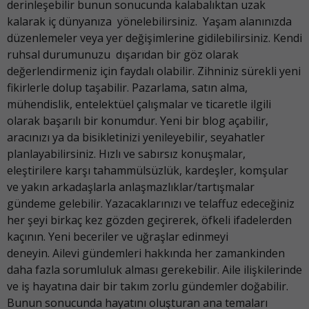
derinleşebilir bunun sonucunda kalabalıktan uzak
kalarak iç dünyanıza yönelebilirsiniz. Yaşam alanınızda
düzenlemeler veya yer değişimlerine gidilebilirsiniz. Kendi
ruhsal durumunuzu dışarıdan bir göz olarak
değerlendirmeniz için faydalı olabilir. Zihniniz sürekli yeni
fikirlerle dolup taşabilir. Pazarlama, satın alma,
mühendislik, entelektüel çalışmalar ve ticaretle ilgili
olarak başarılı bir konumdur. Yeni bir blog açabilir,
aracınızı ya da bisikletinizi yenileyebilir, seyahatler
planlayabilirsiniz. Hızlı ve sabırsız konuşmalar,
eleştirilere karşı tahammülsüzlük, kardeşler, komşular
ve yakın arkadaşlarla anlaşmazlıklar/tartışmalar
gündeme gelebilir. Yazacaklarınızı ve telaffuz edeceğiniz
her şeyi birkaç kez gözden geçirerek, öfkeli ifadelerden
kaçının. Yeni beceriler ve uğraşlar edinmeyi
deneyin. Ailevi gündemleri hakkında her zamankinden
daha fazla sorumluluk alması gerekebilir. Aile ilişkilerinde
ve iş hayatına dair bir takım zorlu gündemler doğabilir.
Bunun sonucunda hayatını oluşturan ana temaları