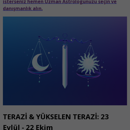
isterseniz hemen Uzman Astrologunuzu seçin ve
danışmanlık alın.
TERAZİ & YÜKSELEN TERAZİ: 23
Eylül - 22 Ekim