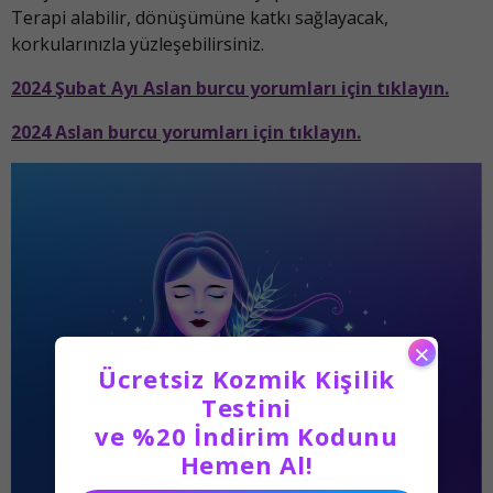
Terapi alabilir, dönüşümüne katkı sağlayacak,
korkularınızla yüzleşebilirsiniz.
2024 Şubat Ayı Aslan burcu yorumları için tıklayın.
2024 Aslan burcu yorumları için tıklayın.
×
Ücretsiz Kozmik Kişilik
Testini
ve %20 İndirim Kodunu
Hemen Al!