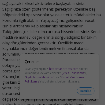
sağlayacak fiziksel aktivitelere başlayabilirsiniz.
Sağlığınıza özen göstermeniz gerekiyor. Özellikle baş
bölgesindeki operasyonlar ya da estetik müdahaleler bu
konumla ilgili olabilir. Yaşayacağınız gelişmeler vücut
ısınızı arttırarak kalp atışlarınızı hızlandırabilir.
Takipçiden çok lider olma arzusu hissedebilirsiniz. Kendi
maddi ve manevi değerlerinizi sorguladığınız bir takım
olay döngülerinden geçecektir. Özellikle maddi
kaynaklarınızı değerlendirmek ve finansal alanda
sorumluluk üstlenmekle alakalı sınavlardan geçebilir.
Parasal konularda köklü değişimler yaşayacaktır
Çerezler
dolayısıyla fazla risk almadan, aşırı harcamalara ya da
Sayın ziyaretçimiz,
https://iandroots.com
sitesini
borca girmeden kontrollü bir şekilde yol almalısınız.
kullanmaya devam ederek "
Çerez Politikamız
"ı,
Kazançlarınız konusunda konfordan uzaklaşacağınız
"
Aydınlatma Metnimiz
"i ve "
Kişisel Veri İşleme
Politikamız
"ı kabul etmiş bulunmaktasınız.
gibi kimi zaman çalışmalarının karşılığını maddi olarak
yeterli biçimde alamayabilirsiniz. Parasal konularda
Kabul Et
düşüncesiz, hızlı kararlar zamanı değildir. Düzen
değişecek ve yeni şartlar oluşacaktır hayatınızda. Bazı
kişiler için ise bu geçiş, parasal olarak köklenme,