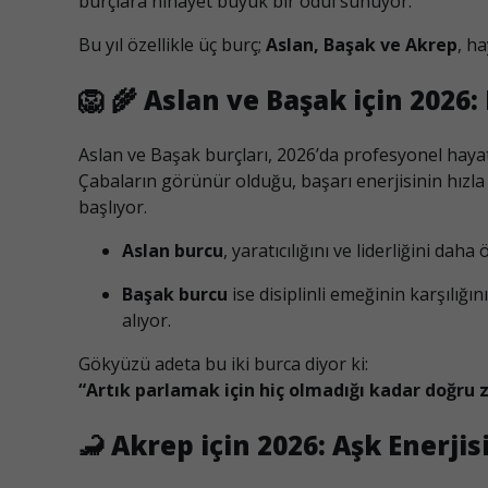
burçlara nihayet büyük bir ödül sunuyor.
Bu yıl özellikle üç burç;
Aslan, Başak ve Akrep
, h
🦁 🌾
Aslan ve Başak için 2026:
Aslan ve Başak burçları, 2026’da profesyonel hayatl
Çabaların görünür olduğu, başarı enerjisinin hızla 
başlıyor.
Aslan burcu
, yaratıcılığını ve liderliğini da
Başak burcu
ise disiplinli emeğinin karşılığın
alıyor.
Gökyüzü adeta bu iki burca diyor ki:
“Artık parlamak için hiç olmadığı kadar doğru
🦂
Akrep için 2026: Aşk Enerji