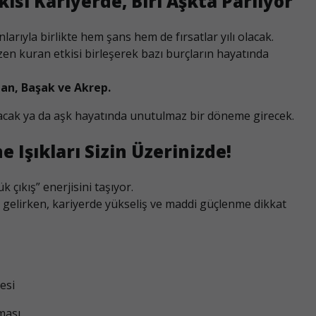
kisi Kariyerde, Biri Aşkta Parlıyor
rıyla birlikte hem şans hem de fırsatlar yılı olacak.
zen kuran etkisi birleşerek bazı burçların hayatında
lan, Başak ve Akrep.
nacak ya da aşk hayatında unutulmaz bir döneme girecek.
Işıkları Sizin Üzerinizde!
k çıkış” enerjisini taşıyor.
 gelirken, kariyerde yükseliş ve maddi güçlenme dikkat
esi
ması