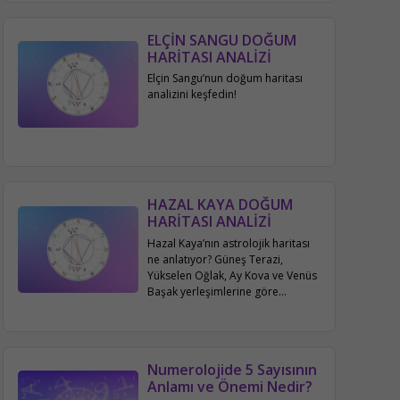
ELÇİN SANGU DOĞUM
HARİTASI ANALİZİ
Elçin Sangu’nun doğum haritası
analizini keşfedin!
HAZAL KAYA DOĞUM
HARİTASI ANALİZİ
Hazal Kaya’nın astrolojik haritası
ne anlatıyor? Güneş Terazi,
Yükselen Oğlak, Ay Kova ve Venüs
Başak yerleşimlerine göre
karakteri, kariyeri, aile ve sosyal
hayatı bu yazıda detaylıca
inceleniyor.
Numerolojide 5 Sayısının
Anlamı ve Önemi Nedir?