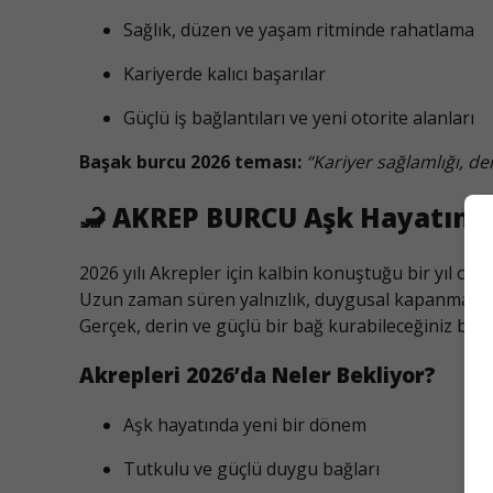
Sağlık, düzen ve yaşam ritminde rahatlama
Kariyerde kalıcı başarılar
Güçlü iş bağlantıları ve yeni otorite alanları
Başak burcu 2026 teması:
“Kariyer sağlamlığı, d
🦂
AKREP BURCU Aşk Hayatınd
2026 yılı Akrepler için kalbin konuştuğu bir yıl olac
Uzun zaman süren yalnızlık, duygusal kapanma veya
Gerçek, derin ve güçlü bir bağ kurabileceğiniz biriy
Akrepleri 2026’da Neler Bekliyor?
Aşk hayatında yeni bir dönem
Tutkulu ve güçlü duygu bağları