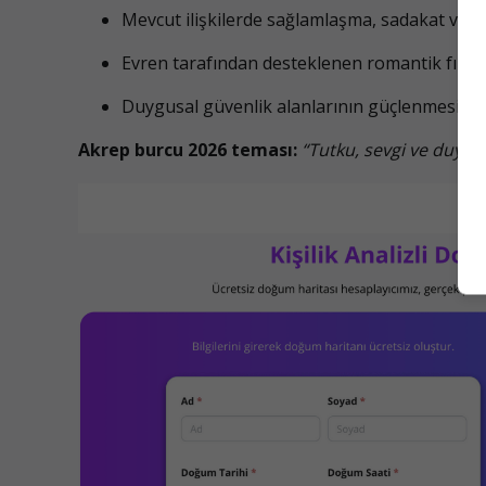
Mevcut ilişkilerde sağlamlaşma, sadakat ve 
Evren tarafından desteklenen romantik fırsa
Duygusal güvenlik alanlarının güçlenmesi
Akrep burcu 2026 teması:
“Tutku, sevgi ve duyg