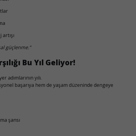
tlar
nma
 artışı
nsal güçlenme.”
lığı Bu Yıl Geliyor!
yer adımlarının yılı.
fesyonel başarıya hem de yaşam düzeninde dengeye
urma şansı