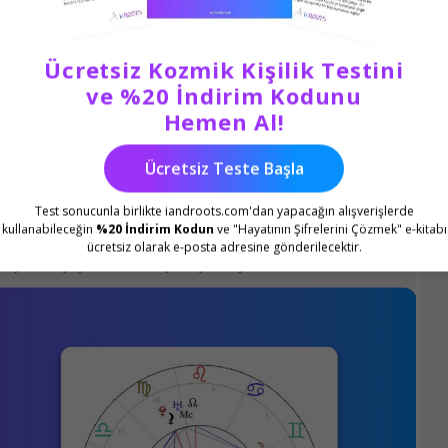
derinleşme
tlar
Ücretsiz Kozmik Kişilik Testini
ve %20 İndirim Kodunu
Hemen Al!
usal dönüşüm.”
Ücretsiz Teste Başla
Test sonucunla birlikte iandroots.com'dan yapacağın alışverişlerde
kullanabileceğin
%20 İndirim Kodun
ve "Hayatının Şifrelerini Çözmek" e-kitabı
ücretsiz olarak e-posta adresine gönderilecektir.