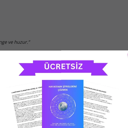
enge ve huzur.”
a Yeniden Doğuş
ak.
 karmaşık ilişkiler geride kalıyor.
le yolunuz kesişebilir.