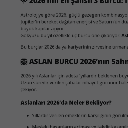
🌟
2026’nın En Şanslı 3 Burcu: İ
Astrolojiye göre 2026, güçlü gezegen kombinasyonla
Jüpiter’in bereket dağıtan enerjisi ve Satürn’ün dü
büyük kapılar açıyor.
Gökyüzü bu yıl özellikle üç burcu öne çıkarıyor:
As
Bu burçlar 2026’da ya kariyerinin zirvesine tırma
🦁
ASLAN BURCU 2026’nın Sahne 
2026 yılı Aslanlar için adeta “yıllardır beklenen büyü
Uzun süredir verilen çabalar nihayet görünür hale
çekiyor.
Aslanları 2026’da Neler Bekliyor?
Yıllardır verilen emeklerin karşılığının görülm
Mesleki başarıların artması ve takdir kazanıl