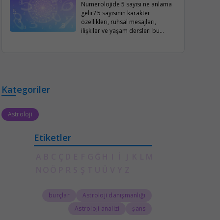
Numerolojide 5 sayısı ne anlama
gelir? 5 sayısının karakter
özellikleri, ruhsal mesajları,
ilişkiler ve yaşam dersleri bu
kapsamlı yazıda detaylıca ele
alınıyor.
Kategoriler
Astroloji
Etiketler
A
B
C
Ç
D
E
F
G
Ğ
H
I
İ
J
K
L
M
N
O
Ö
P
R
S
Ş
T
U
Ü
V
Y
Z
burçlar
Astroloji danışmanlığı
Astroloji analizi
şans