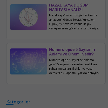
HAZAL KAYA DOĞUM
HARİTASI ANALİZİ
Hazal Kaya’nın astrolojik haritası ne
anlatıyor? Güneş Terazi, Yükselen
Oğlak, Ay Kova ve Venüs Başak
yerleşimlerine göre karakteri, kariyeri,
aile ve sosyal hayatı bu yazıda
detaylıca inceleniyor.
Numerolojide 5 Sayısının
Anlamı ve Önemi Nedir?
Numerolojide 5 sayısı ne anlama
gelir? 5 sayısının karakter özellikleri,
ruhsal mesajları, ilişkiler ve yaşam
dersleri bu kapsamlı yazıda detaylıca
ele alınıyor.
Kategoriler