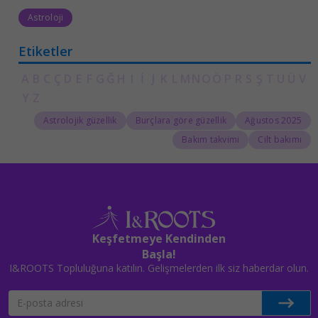
Astroloji
Etiketler
A
B
C
Ç
D
E
F
G
Ğ
H
I
İ
J
K
L
M
N
O
Ö
P
R
S
Ş
T
U
Ü
V
Y
Z
Astrolojik güzellik
Burçlara göre güzellik
Ağustos 2025
Bakım takvimi
Cilt bakımı
Keşfetmeye Kendinden
Başla!
I&ROOTS Topluluğuna katılın. Gelişmelerden ilk siz haberdar olun.