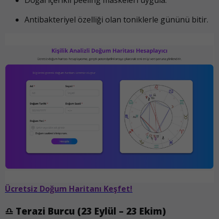
Doğal içerikli peeling maskeleri uygula.
Antibakteriyel özelliği olan toniklerle gününü bitir.
Ücretsiz Doğum Haritanı Keşfet!
♎
Terazi Burcu (23 Eylül – 23 Ekim)