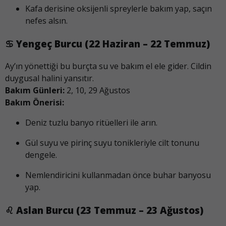
Kafa derisine oksijenli spreylerle bakım yap, saçın
nefes alsın.
♋
Yengeç Burcu (22 Haziran – 22 Temmuz)
Ay’ın yönettiği bu burçta su ve bakım el ele gider. Cildin
duygusal halini yansıtır.
Bakım Günleri:
2, 10, 29 Ağustos
Bakım Önerisi:
Deniz tuzlu banyo ritüelleri ile arın.
Gül suyu ve pirinç suyu tonikleriyle cilt tonunu
dengele.
Nemlendiricini kullanmadan önce buhar banyosu
yap.
♌
Aslan Burcu (23 Temmuz – 23 Ağustos)