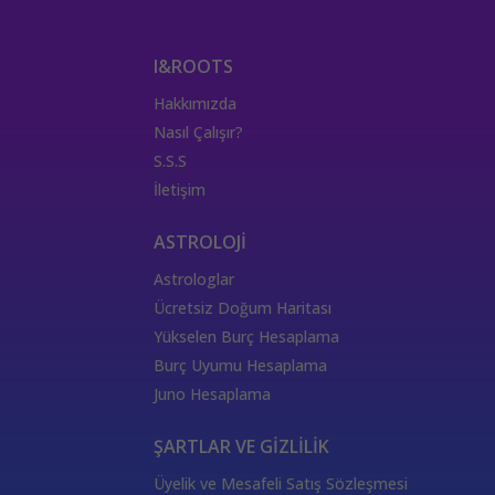
I&ROOTS
Hakkımızda
Nasıl Çalışır?
S.S.S
İletişim
ASTROLOJİ
Astrologlar
Ücretsiz Doğum Haritası
Yükselen Burç Hesaplama
Burç Uyumu Hesaplama
Juno Hesaplama
ŞARTLAR VE GİZLİLİK
Üyelik ve Mesafeli Satış Sözleşmesi