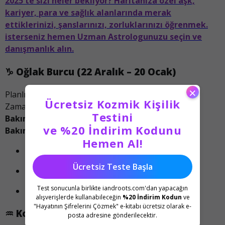
2025'te sizi neler bekliyor? Haritanıza özel aşk,
kariyer, para ve sağlık alanlarında merak
ettiklerinizi, şanslarınızı, zorluklarınızı öğrenmek.
isterseniz hemen Uzman Astrologunuzu seçin ve
danışmanlık alın.
♑
Oğlak Burcu (22 Aralık – 20 Ocak)
×
Planlısın, düzenlisin ve işlevselliğe önem verirsin.
Ücretsiz Kozmik Kişilik
Zamanla etkisini gösteren ürünleri tercih edersin.
Testini
Bakım Günleri:
5, 19, 30 Ağustos
ve %20 İndirim Kodunu
Bakım Önerisi:
Hemen Al!
Haftalık kil maskesi rutini oluştur.
Ücretsiz Teste Başla
C vitamini serumlarıyla cilt tonunu eşitle.
Test sonucunla birlikte iandroots.com'dan yapacağın
Mineral destekli sabunlar ile yüzünü arındır.
alışverişlerde kullanabileceğin
%20 İndirim Kodun
ve
"Hayatının Şifrelerini Çözmek" e-kitabı ücretsiz olarak e-
♒
Kova Burcu (21 Ocak – 19 Şubat)
posta adresine gönderilecektir.