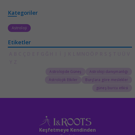
Kategoriler
Astroloji
Etiketler
A
B
C
Ç
D
E
F
G
Ğ
H
I
İ
J
K
L
M
N
O
Ö
P
R
S
Ş
T
U
Ü
V
Y
Z
Astrolojide Güneş
Astroloji danışmanlığı
Astrolojik Etkiler
Burçlara göre meslekler
güneş burcu etkisi
Keşfetmeye Kendinden