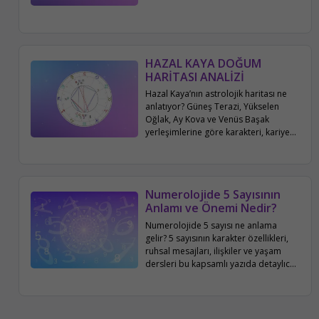
HAZAL KAYA DOĞUM
HARİTASI ANALİZİ
Hazal Kaya’nın astrolojik haritası ne
anlatıyor? Güneş Terazi, Yükselen
Oğlak, Ay Kova ve Venüs Başak
yerleşimlerine göre karakteri, kariyeri,
aile ve sosyal hayatı bu yazıda
detaylıca inceleniyor.
Numerolojide 5 Sayısının
Anlamı ve Önemi Nedir?
Numerolojide 5 sayısı ne anlama
gelir? 5 sayısının karakter özellikleri,
ruhsal mesajları, ilişkiler ve yaşam
dersleri bu kapsamlı yazıda detaylıca
ele alınıyor.