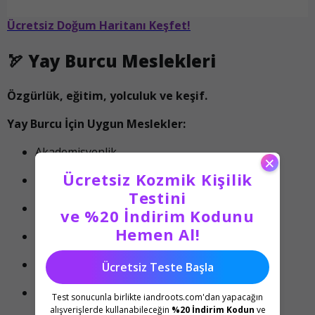
Ücretsiz Doğum Haritanı Keşfet!
🏹
Yay Burcu Meslekleri
Özgürlük, eğitim, yolculuk ve keşif.
Yay Burcu İçin Uygun Meslekler:
Akademisyenlik
×
Ücretsiz Kozmik Kişilik
Uluslararası ticaret
Testini
Tur rehberliği, pilotluk
ve %20 İndirim Kodunu
Hemen Al!
Sporculuk
Medya ve yayıncılık
Ücretsiz Teste Başla
Motivasyon konuşmacılığı
Test sonucunla birlikte iandroots.com'dan yapacağın
alışverişlerde kullanabileceğin
%20 İndirim Kodun
ve