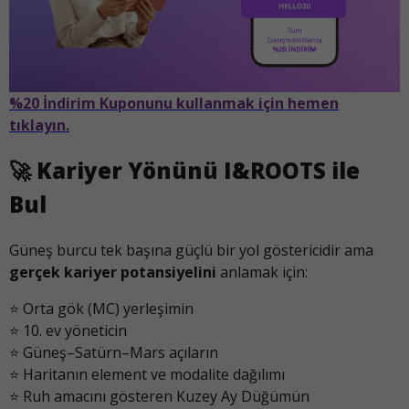
%20 İndirim Kuponunu kullanmak için hemen
tıklayın.
🚀
Kariyer Yönünü I&ROOTS ile
Bul
Güneş burcu tek başına güçlü bir yol göstericidir ama
gerçek kariyer potansiyelini
anlamak için:
⭐ Orta gök (MC) yerleşimin
⭐ 10. ev yöneticin
⭐ Güneş–Satürn–Mars açıların
⭐ Haritanın element ve modalite dağılımı
⭐ Ruh amacını gösteren Kuzey Ay Düğümün