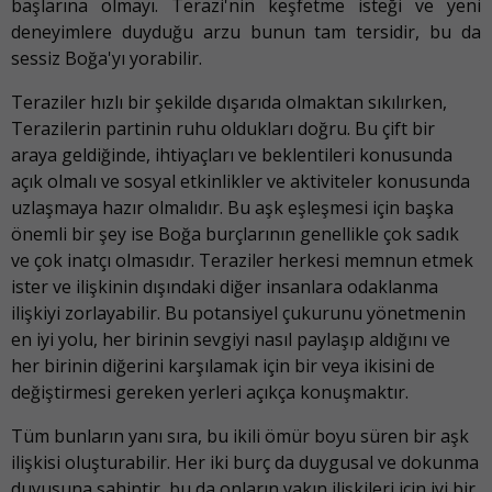
başlarına olmayı. Terazi'nin keşfetme isteği ve yeni
deneyimlere duyduğu arzu bunun tam tersidir, bu da
sessiz Boğa'yı yorabilir.
Teraziler hızlı bir şekilde dışarıda olmaktan sıkılırken,
Terazilerin partinin ruhu oldukları doğru. Bu çift bir
araya geldiğinde, ihtiyaçları ve beklentileri konusunda
açık olmalı ve sosyal etkinlikler ve aktiviteler konusunda
uzlaşmaya hazır olmalıdır. Bu aşk eşleşmesi için başka
önemli bir şey ise Boğa burçlarının genellikle çok sadık
ve çok inatçı olmasıdır. Teraziler herkesi memnun etmek
ister ve ilişkinin dışındaki diğer insanlara odaklanma
ilişkiyi zorlayabilir. Bu potansiyel çukurunu yönetmenin
en iyi yolu, her birinin sevgiyi nasıl paylaşıp aldığını ve
her birinin diğerini karşılamak için bir veya ikisini de
değiştirmesi gereken yerleri açıkça konuşmaktır.
Tüm bunların yanı sıra, bu ikili ömür boyu süren bir aşk
ilişkisi oluşturabilir. Her iki burç da duygusal ve dokunma
duyusuna sahiptir, bu da onların yakın ilişkileri için iyi bir