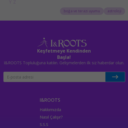
Y
Z
boğa ve terazi uyumu
astroloji
Keşfetmeye Kendinden
Başla!
I&ROOTS Topluluğuna katılın. Gelişmelerden ilk siz haberdar olun.
I&ROOTS
Hakkımızda
Nasıl Çalışır?
S.S.S