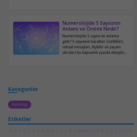
aile ve sosyal hayatı bu yazıda
detaylıca inceleniyor.
Numerolojide 5 Sayısının
Anlamı ve Önemi Nedir?
Numerolojide 5 sayısı ne anlama
gelir? 5 sayısının karakter özellikleri,
ruhsal mesajları, ilişkiler ve yaşam
dersleri bu kapsamlı yazıda detaylıca
ele alınıyor.
Kategoriler
Astroloji
Etiketler
A
B
C
Ç
D
E
F
G
Ğ
H
I
İ
J
K
L
M
N
O
Ö
P
R
S
Ş
T
U
Ü
V