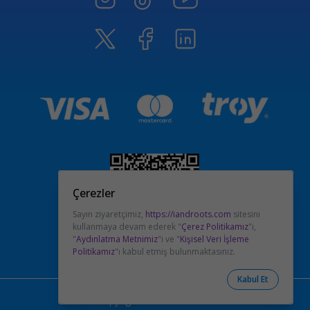
Çerezler
Sayın ziyaretçimiz,
https://iandroots.com
sitesini
kullanmaya devam ederek "
Çerez Politikamız
"ı,
"
Aydınlatma Metnimiz
"i ve "
Kişisel Veri İşleme
Politikamız
"ı kabul etmiş bulunmaktasınız.
Kabul Et
© Copyright.
2026
- I&ROOTS !