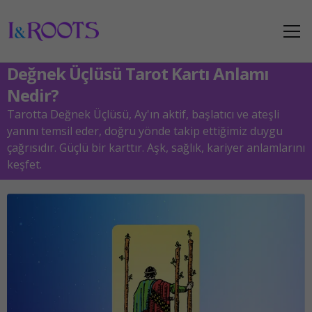
Değnek Üçlüsü Tarot Kartı Anlamı
Nedir?
Tarotta Değnek Üçlüsü, Ay'ın aktif, başlatıcı ve ateşli
yanını temsil eder, doğru yönde takip ettiğimiz duygu
çağrısıdır. Güçlü bir karttır. Aşk, sağlık, kariyer anlamlarını
keşfet.