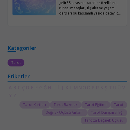
gelir? 5 sayısının karakter özellikleri,
ruhsal mesajları, ilişkiler ve yaşam
dersleri bu kapsamlı yazıda detaylıca
ele alınıyor.
Kategoriler
Tarot
Etiketler
A
B
C
Ç
D
E
F
G
Ğ
H
I
İ
J
K
L
M
N
O
Ö
P
R
S
Ş
T
U
Ü
V
Y
Z
Tarot Kartları
Tarot Bakmak
Tarot Eğitimi
Tarot
Değnek Üçlüsü Anlamı
Tarot Danışmanlığı
Tarotta Değnek Üçlüsü