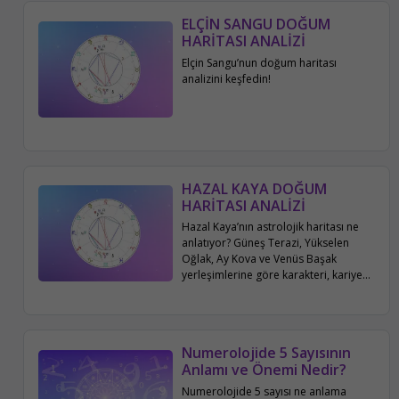
ELÇİN SANGU DOĞUM
HARİTASI ANALİZİ
Elçin Sangu’nun doğum haritası
analizini keşfedin!
HAZAL KAYA DOĞUM
HARİTASI ANALİZİ
Hazal Kaya’nın astrolojik haritası ne
anlatıyor? Güneş Terazi, Yükselen
Oğlak, Ay Kova ve Venüs Başak
yerleşimlerine göre karakteri, kariyeri,
aile ve sosyal hayatı bu yazıda
detaylıca inceleniyor.
Numerolojide 5 Sayısının
Anlamı ve Önemi Nedir?
Numerolojide 5 sayısı ne anlama