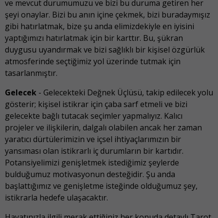
ve mevcut durumumuzu ve bizi bu duruma getiren her
şeyi onaylar. Bizi bu anın içine çekmek, bizi buradaymışız
gibi hatırlatmak, bize şu anda elimizdekiyle en iyisini
yaptığımızı hatırlatmak için bir karttır. Bu, şükran
duygusu uyandırmak ve bizi sağlıklı bir kişisel özgürlük
atmosferinde seçtiğimiz yol üzerinde tutmak için
tasarlanmıştır.
Gelecek
- Gelecekteki Değnek Üçlüsü, takip edilecek yolu
gösterir; kişisel istikrar için çaba sarf etmeli ve bizi
gelecekte bağlı tutacak seçimler yapmalıyız. Kalıcı
projeler ve ilişkilerin, dalgalı olabilen ancak her zaman
yaratıcı dürtülerimizin ve içsel ihtiyaçlarımızın bir
yansıması olan istikrarlı iç durumların bir kartıdır.
Potansiyelimizi genişletmek istediğimiz şeylerde
bulduğumuz motivasyonun desteğidir. Şu anda
başlattığımız ve genişletme isteğinde olduğumuz şey,
istikrarla hedefe ulaşacaktır.
Hayatınızla ilgili merak ettiğiniz her konuda detaylı Tarot