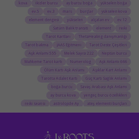
kova
ikizler burcu
ay burcu boğa
yükselen boğa
5.ev
3.ev
mars
burçlar
yükselen kova
element dengesi
yükselen
alçalan ev
12.ev
Satürn Balık transiti
element
reiki
Tarot Kartları
ThetaHealing danışmanlığı
Tarot bakma
JAAS Eğitmeni
Tarot Deste Çeşitleri
555 Aşk Anlamı
222 Melek Sayısı
Neptün burcu
Mahkeme Tarot kartı
Numerolog
666 Aşk Anlamı
Ölüm Kartı Aşk Anlamı
Aşıklar Kart Anlamı
Tarotta Adalet Kartı
Güç Kartı Sağlık Anlamı
boğa burcu
Savaş Arabası Aşk Anlamı
ay burcu kova
yengeç burcu özellikleri
reiki seansı
astrolojide Ay
ateş elementi burçları
Tarolog
Doğum Haritasında Mars
astrolog
Cosmoenergetica
JAAS Seansı
Rider-Waite Destesi
Dolunay
333 Görmek
111 Aşk Anlamı
111
888 Manevi Anlamı
777 Görmek
777 Manevi Anlamı