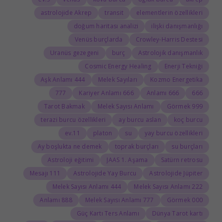
astrolojide Akrep
transit
elementlerin özellikleri
doğum haritası analizi
ilişki danışmanlığı
Venüs burçlarda
Crowley-Harris Destesi
Uranüs gezegeni
burç
Astrolojik danışmanlık
Cosmic Energy Healing
Enerji Tekniği
444 Aşk Anlamı
Melek Sayıları
Kozmo Energetika
777
666 Kariyer Anlamı
666 Anlamı
666
Tarot Bakmak
Melek Sayısı Anlamı
999 Görmek
terazi burcu özellikleri
ay burcu aslan
koç burcu
11.ev
platon
su
yay burcu özellikleri
Ay boşlukta ne demek
toprak burçları
su burçları
Astroloji eğitimi
JAAS 1. Aşama
Satürn retrosu
111 Mesajı
Astrolojide Yay Burcu
Astrolojide Jüpiter
444 Melek Sayısı Anlamı
222 Melek Sayısı Anlamı
888 Anlamı
777 Melek Sayısı Anlamı
000 Görmek
Güç Kartı Ters Anlamı
Dünya Tarot kartı