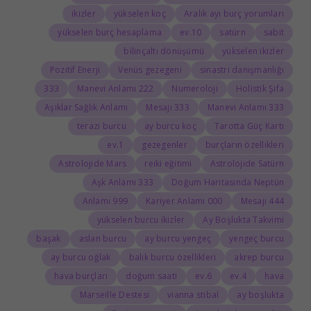
ikizler
yükselen koç
Aralık ayı burç yorumları
yükselen burç hesaplama
10.ev
satürn
sabit
bilinçaltı dönüşümü
yükselen ikizler
Pozitif Enerji
Venüs gezegeni
sinastri danışmanlığı
333
222 Manevi Anlamı
Numeroloji
Holistik Şifa
Aşıklar Sağlık Anlamı
333 Mesajı
333 Manevi Anlamı
terazi burcu
ay burcu koç
Tarotta Güç Kartı
1.ev
gezegenler
burçların özellikleri
Astrolojide Mars
reiki eğitimi
Astrolojide Satürn
333 Aşk Anlamı
Doğum Haritasında Neptün
999 Anlamı
000 Kariyer Anlamı
444 Mesajı
yükselen burcu ikizler
Ay Boşlukta Takvimi
başak
aslan burcu
ay burcu yengeç
yengeç burcu
ay burcu oğlak
balık burcu özellikleri
akrep burcu
hava burçları
doğum saati
6.ev
4.ev
hava
Marseille Destesi
vianna stibal
ay boşlukta