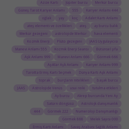
Azize Kartı
Jüpiter burcu
Merkür burcu
Güneş Tarot Kariyer Anlamı
555
444 Kariyer Anlamı
oğlak
yay
koç
Adalet Kartı Anlamı
ateş elementi ve özellikleri
ateş
ay burcu balık
Merkür gezegeni
astrolojide Merkür
hava elementi
Kozmik Enerji
Plüto gezegeni
JAAS Uygulayıcısı
555 Manevi Anlamı
Kozmik Enerji Seansı
Bütünsel şifa
999 Aşk Anlamı
666 Manevi Anlamı
666 Görmek
Aşıklar Aşk Anlamı
999 Kariyer Anlamı
Tarotta Ermiş Kartı Seçmek
Dünya Kartı Aşk Anlamı
toprak
burçların nitelikleri
başak burcu
JAAS
Astrolojide Venüs
usui reiki
tutulma etkileri
Ay burcu
Akrep burcunda Yeni Ay
Satürn döngüsü
Astrolojk danışmanlık
444
222 Görmek
Numeroloji Danışmanlığı
888 Görmek
000 Melek Sayısı
Ermiş Kartı Anlamı
Savaş Arabası Sağlık Anlamı