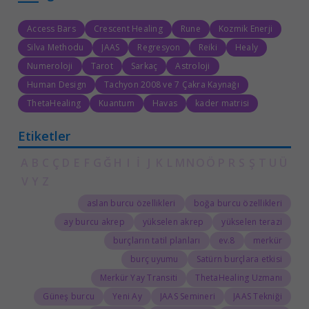
Access Bars
Crescent Healing
Rune
Kozmik Enerji
Silva Methodu
JAAS
Regresyon
Reiki
Healy
Numeroloji
Tarot
Sarkaç
Astroloji
Human Design
Tachyon 2008 ve 7 Çakra Kaynağı
ThetaHealing
Kuantum
Havas
kader matrisi
Etiketler
A
B
C
Ç
D
E
F
G
Ğ
H
I
İ
J
K
L
M
N
O
Ö
P
R
S
Ş
T
U
Ü
V
Y
Z
aslan burcu özellikleri
boğa burcu özellikleri
ay burcu akrep
yükselen akrep
yükselen terazi
burçların tatil planları
8.ev
merkür
burç uyumu
Satürn burçlara etkisi
Merkür Yay Transiti
ThetaHealing Uzmanı
Güneş burcu
Yeni Ay
JAAS Semineri
JAAS Tekniği