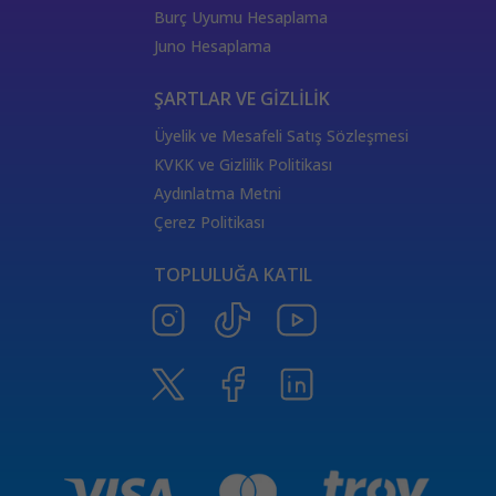
444 Görmek
333 Melek Sayısı Anlamı
Burç Uyumu Hesaplama
555 Melek Sayısı Anlamı
444 Manevi Anlamı
Juno Hesaplama
aslan
boğa
Dünya Kartı Sağlık Anlamı
değişken
burçların elementleri
yükselen başak
ŞARTLAR VE GİZLİLİK
doğum haritası
7.ev
2.ev
Üyelik ve Mesafeli Satış Sözleşmesi
Satürn Balık burcunda
yükselen burçların özellikleri
KVKK ve Gizlilik Politikası
Tarot Destesi
ThetaHealing seansı
kundalini reiki
Aydınlatma Metni
Satürn burcu
Venüs burcu
Tarot Uzmanları
Çerez Politikası
555 Görmek
Numeroloji Uzmanı
Kozmik Enerji Şifası
TOPLULUĞA KATIL
Aşıklar Tarot Kartı
777 Melek Sayısı
000 Mesajı
Merkür Oğlak burcunda
Güneş Tarot Sağlık Anlamı
Ay Tarot Sağlık Anlamı
8 sayısının anlamı
Değnek Üçlüsü Anlamı
yıldız kartı aşk anlamı
Denge kartı anlamı
Burçlar ve Moda
DEĞNEK BEŞLİSİ KARİYER ANLAMI
TAROTTA DEĞNEK DOKUZLUSU AŞK ANLAMI
tarotta değnek ikilisi sağlık anlamı