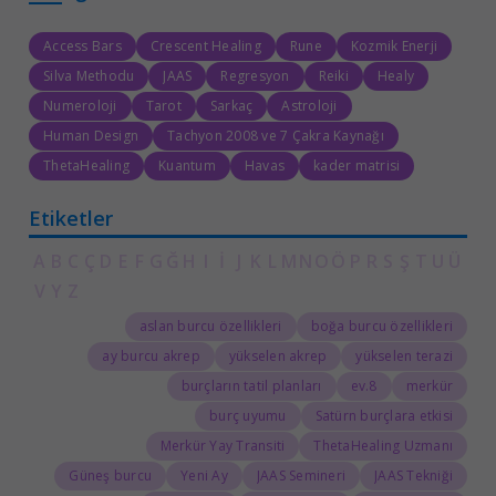
Access Bars
Crescent Healing
Rune
Kozmik Enerji
Silva Methodu
JAAS
Regresyon
Reiki
Healy
Numeroloji
Tarot
Sarkaç
Astroloji
Human Design
Tachyon 2008 ve 7 Çakra Kaynağı
ThetaHealing
Kuantum
Havas
kader matrisi
Etiketler
A
B
C
Ç
D
E
F
G
Ğ
H
I
İ
J
K
L
M
N
O
Ö
P
R
S
Ş
T
U
Ü
V
Y
Z
aslan burcu özellikleri
boğa burcu özellikleri
ay burcu akrep
yükselen akrep
yükselen terazi
burçların tatil planları
8.ev
merkür
burç uyumu
Satürn burçlara etkisi
Merkür Yay Transiti
ThetaHealing Uzmanı
Güneş burcu
Yeni Ay
JAAS Semineri
JAAS Tekniği