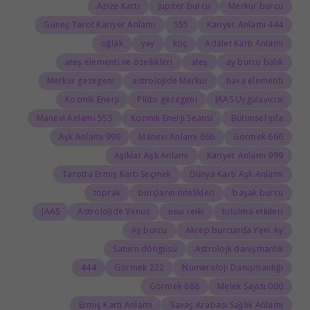
Azize Kartı
Jüpiter burcu
Merkür burcu
Güneş Tarot Kariyer Anlamı
555
444 Kariyer Anlamı
oğlak
yay
koç
Adalet Kartı Anlamı
ateş elementi ve özellikleri
ateş
ay burcu balık
Merkür gezegeni
astrolojide Merkür
hava elementi
Kozmik Enerji
Plüto gezegeni
JAAS Uygulayıcısı
555 Manevi Anlamı
Kozmik Enerji Seansı
Bütünsel şifa
999 Aşk Anlamı
666 Manevi Anlamı
666 Görmek
Aşıklar Aşk Anlamı
999 Kariyer Anlamı
Tarotta Ermiş Kartı Seçmek
Dünya Kartı Aşk Anlamı
toprak
burçların nitelikleri
başak burcu
JAAS
Astrolojide Venüs
usui reiki
tutulma etkileri
Ay burcu
Akrep burcunda Yeni Ay
Satürn döngüsü
Astrolojk danışmanlık
444
222 Görmek
Numeroloji Danışmanlığı
888 Görmek
000 Melek Sayısı
Ermiş Kartı Anlamı
Savaş Arabası Sağlık Anlamı