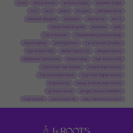
kova
ikizler burcu
ay burcu boğa
yükselen boğa
5.ev
3.ev
mars
burçlar
yükselen kova
element dengesi
yükselen
alçalan ev
12.ev
Satürn Balık transiti
element
reiki
Tarot Kartları
ThetaHealing danışmanlığı
Tarot bakma
JAAS Eğitmeni
Tarot Deste Çeşitleri
555 Aşk Anlamı
222 Melek Sayısı
Neptün burcu
Mahkeme Tarot kartı
Numerolog
666 Aşk Anlamı
Ölüm Kartı Aşk Anlamı
Aşıklar Kart Anlamı
Tarotta Adalet Kartı
Güç Kartı Sağlık Anlamı
boğa burcu
Savaş Arabası Aşk Anlamı
ay burcu kova
yengeç burcu özellikleri
reiki seansı
astrolojide Ay
ateş elementi burçları
Tarolog
Doğum Haritasında Mars
astrolog
Cosmoenergetica
JAAS Seansı
Rider-Waite Destesi
Dolunay
333 Görmek
111 Aşk Anlamı
111
888 Manevi Anlamı
777 Görmek
777 Manevi Anlamı