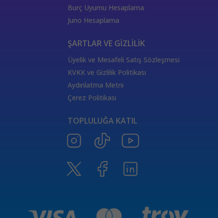
444 Görmek
333 Melek Sayısı Anlamı
Burç Uyumu Hesaplama
555 Melek Sayısı Anlamı
444 Manevi Anlamı
Juno Hesaplama
aslan
boğa
Dünya Kartı Sağlık Anlamı
değişken
burçların elementleri
yükselen başak
ŞARTLAR VE GİZLİLİK
doğum haritası
7.ev
2.ev
Üyelik ve Mesafeli Satış Sözleşmesi
Satürn Balık burcunda
yükselen burçların özellikleri
KVKK ve Gizlilik Politikası
Tarot Destesi
ThetaHealing seansı
kundalini reiki
Aydınlatma Metni
Satürn burcu
Venüs burcu
Tarot Uzmanları
Çerez Politikası
555 Görmek
Numeroloji Uzmanı
Kozmik Enerji Şifası
TOPLULUĞA KATIL
Aşıklar Tarot Kartı
777 Melek Sayısı
000 Mesajı
Merkür Oğlak burcunda
Güneş Tarot Sağlık Anlamı
Ay Tarot Sağlık Anlamı
8 sayısının anlamı
Değnek Üçlüsü Anlamı
yıldız kartı aşk anlamı
Denge kartı anlamı
Burçlar ve Moda
DEĞNEK BEŞLİSİ KARİYER ANLAMI
TAROTTA DEĞNEK DOKUZLUSU AŞK ANLAMI
tarotta değnek ikilisi sağlık anlamı