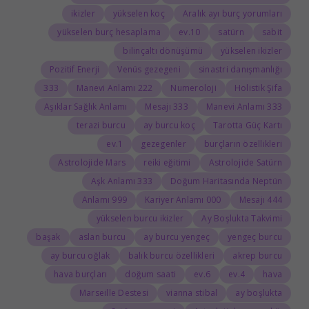
ikizler
yükselen koç
Aralık ayı burç yorumları
yükselen burç hesaplama
10.ev
satürn
sabit
bilinçaltı dönüşümü
yükselen ikizler
Pozitif Enerji
Venüs gezegeni
sinastri danışmanlığı
333
222 Manevi Anlamı
Numeroloji
Holistik Şifa
Aşıklar Sağlık Anlamı
333 Mesajı
333 Manevi Anlamı
terazi burcu
ay burcu koç
Tarotta Güç Kartı
1.ev
gezegenler
burçların özellikleri
Astrolojide Mars
reiki eğitimi
Astrolojide Satürn
333 Aşk Anlamı
Doğum Haritasında Neptün
999 Anlamı
000 Kariyer Anlamı
444 Mesajı
yükselen burcu ikizler
Ay Boşlukta Takvimi
başak
aslan burcu
ay burcu yengeç
yengeç burcu
ay burcu oğlak
balık burcu özellikleri
akrep burcu
hava burçları
doğum saati
6.ev
4.ev
hava
Marseille Destesi
vianna stibal
ay boşlukta