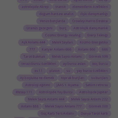
astrolojide Akrep
transit
elementlerin özellikleri
doğum haritası analizi
ilişki danışmanlığı
Venüs burçlarda
Crowley-Harris Destesi
Uranüs gezegeni
burç
Astrolojik danışmanlık
Cosmic Energy Healing
Enerji Tekniği
444 Aşk Anlamı
Melek Sayıları
Kozmo Energetika
777
666 Kariyer Anlamı
666 Anlamı
666
Tarot Bakmak
Melek Sayısı Anlamı
999 Görmek
terazi burcu özellikleri
ay burcu aslan
koç burcu
11.ev
platon
su
yay burcu özellikleri
Ay boşlukta ne demek
toprak burçları
su burçları
Astroloji eğitimi
JAAS 1. Aşama
Satürn retrosu
111 Mesajı
Astrolojide Yay Burcu
Astrolojide Jüpiter
444 Melek Sayısı Anlamı
222 Melek Sayısı Anlamı
888 Anlamı
777 Melek Sayısı Anlamı
000 Görmek
Güç Kartı Ters Anlamı
Dünya Tarot kartı