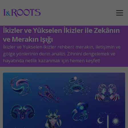
İkizler ve Yükselen İkizler ile Zekânın
ve Merakın Işığı
İkizler ve Yükselen İkizler rehberi: merakın, iletişimin ve
gölge yönlerinin derin analizi. Zihnini dengelemek ve
hayatında netlik kazanmak için hemen keşfet!