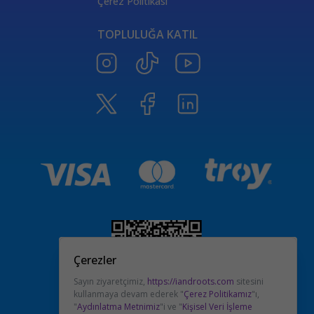
Çerez Politikası
TOPLULUĞA KATIL
Çerezler
Sayın ziyaretçimiz,
https://iandroots.com
sitesini
kullanmaya devam ederek "
Çerez Politikamız
"ı,
"
Aydınlatma Metnimiz
"i ve "
Kişisel Veri İşleme