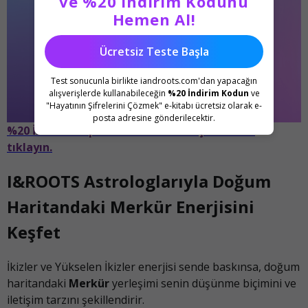
ve %20 İndirim Kodunu
Hemen Al!
Ücretsiz Teste Başla
Test sonucunla birlikte iandroots.com'dan yapacağın
alışverişlerde kullanabileceğin
%20 İndirim Kodun
ve
"Hayatının Şifrelerini Çözmek" e-kitabı ücretsiz olarak e-
posta adresine gönderilecektir.
%20 İndirim Kuponunu kullanmak için hemen
tıklayın.
I&ROOTS Astrologlarıyla Doğum
Haritandaki Merkür Enerjisini
Keşfet
İkizler ve Yükselen İkizler enerjisi sende baskınsa, doğum
haritandaki
Merkür
yerleşimi senin düşünme biçimini ve
iletişim tarzını şekillendirir.