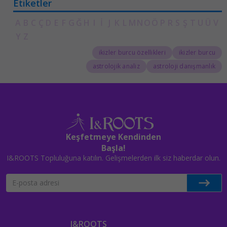
Etiketler
A
B
C
Ç
D
E
F
G
Ğ
H
I
İ
J
K
L
M
N
O
Ö
P
R
S
Ş
T
U
Ü
V
Y
Z
ikizler burcu özellikleri
ikizler burcu
astrolojik analiz
astroloji danışmanlık
Keşfetmeye Kendinden
Başla!
I&ROOTS Topluluğuna katılın. Gelişmelerden ilk siz haberdar olun.
I&ROOTS