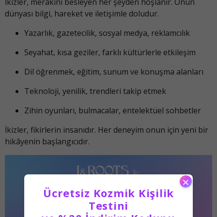
İkizler, merakını besleyen her şeyden hoşlanır. Onun
dünyası bilgi, hareket ve iletişimle doludur.
Yazarlık, gazetecilik, sosyal medya, reklamcılık
Seyahat, kısa geziler, farklı kültürlerle etkileşim
Dil öğrenmek, eğitim, sunum ve konuşma alanları
Teknoloji, yenilik, trendleri takip etmek
Zihin oyunları, bulmacalar, entelektüel sohbetler
İkizler, fikirlerin insanıdır. Her deneyim onun için yeni bir
hikâyenin başlangıcıdır.
×
Ücretsiz Kozmik Kişilik
Testini