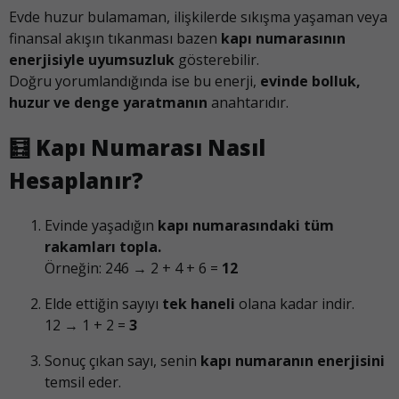
Evde huzur bulamaman, ilişkilerde sıkışma yaşaman veya
finansal akışın tıkanması bazen
kapı numarasının
enerjisiyle uyumsuzluk
gösterebilir.
Doğru yorumlandığında ise bu enerji,
evinde bolluk,
huzur ve denge yaratmanın
anahtarıdır.
🧮
Kapı Numarası Nasıl
Hesaplanır?
Evinde yaşadığın
kapı numarasındaki tüm
rakamları topla.
Örneğin: 246 → 2 + 4 + 6 =
12
Elde ettiğin sayıyı
tek haneli
olana kadar indir.
12 → 1 + 2 =
3
Sonuç çıkan sayı, senin
kapı numaranın enerjisini
temsil eder.