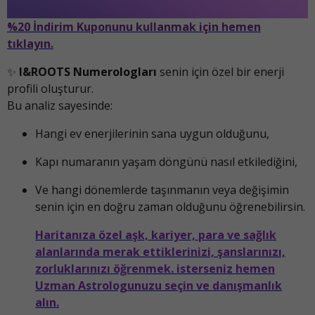
%20 İndirim Kuponunu kullanmak için hemen
tıklayın.
✨
I&ROOTS Numerologları
senin için özel bir enerji
profili oluşturur.
Bu analiz sayesinde:
Hangi ev enerjilerinin sana uygun olduğunu,
Kapı numaranın yaşam döngünü nasıl etkilediğini,
Ve hangi dönemlerde taşınmanın veya değişimin
senin için en doğru zaman olduğunu öğrenebilirsin.
Haritanıza özel aşk, kariyer, para ve sağlık
alanlarında merak ettiklerinizi, şanslarınızı,
zorluklarınızı öğrenmek. isterseniz hemen
Uzman Astrologunuzu seçin ve danışmanlık
alın.