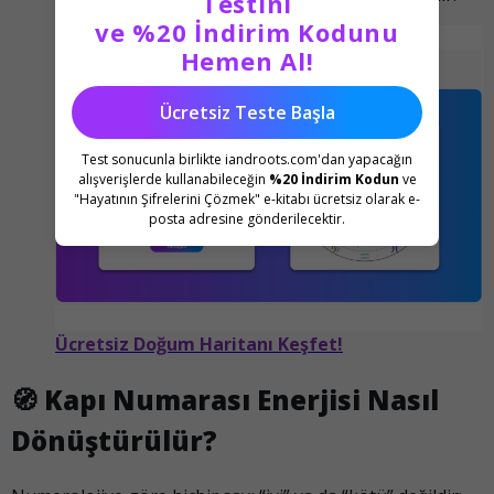
Testini
ve %20 İndirim Kodunu
Hemen Al!
Ücretsiz Teste Başla
Test sonucunla birlikte iandroots.com'dan yapacağın
alışverişlerde kullanabileceğin
%20 İndirim Kodun
ve
"Hayatının Şifrelerini Çözmek" e-kitabı ücretsiz olarak e-
posta adresine gönderilecektir.
Ücretsiz Doğum Haritanı Keşfet!
🧭
Kapı Numarası Enerjisi Nasıl
Dönüştürülür?