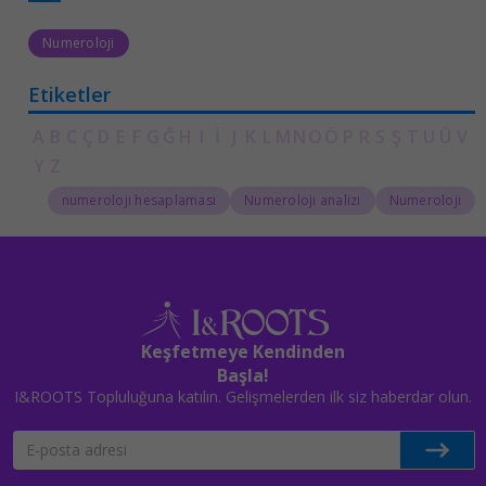
Numeroloji
Etiketler
A
B
C
Ç
D
E
F
G
Ğ
H
I
İ
J
K
L
M
N
O
Ö
P
R
S
Ş
T
U
Ü
V
Y
Z
numeroloji hesaplaması
Numeroloji analizi
Numeroloji
Keşfetmeye Kendinden
Başla!
I&ROOTS Topluluğuna katılın. Gelişmelerden ilk siz haberdar olun.