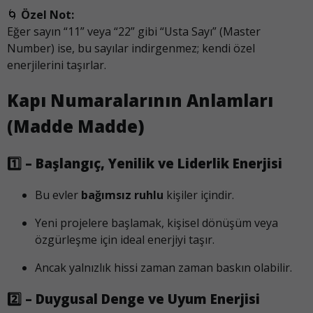
🌀
Özel Not:
Eğer sayın “11” veya “22” gibi “Usta Sayı” (Master
Number) ise, bu sayılar indirgenmez; kendi özel
enerjilerini taşırlar.
Kapı Numaralarının Anlamları
(Madde Madde)
1️⃣ – Başlangıç, Yenilik ve Liderlik Enerjisi
Bu evler
bağımsız ruhlu
kişiler içindir.
Yeni projelere başlamak, kişisel dönüşüm veya
özgürleşme için ideal enerjiyi taşır.
Ancak yalnızlık hissi zaman zaman baskın olabilir.
2️⃣ – Duygusal Denge ve Uyum Enerjisi