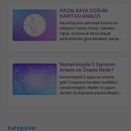
HAZAL KAYA DOĞUM
HARİTASI ANALİZİ
Hazal Kaya’nın astrolojik haritası ne
anlatıyor? Güneş Terazi, Yükselen
Oğlak, Ay Kova ve Venüs Başak
yerleşimlerine göre karakteri, kariyeri,
aile ve sosyal hayatı bu yazıda
detaylıca inceleniyor.
Numerolojide 5 Sayısının
Anlamı ve Önemi Nedir?
Numerolojide 5 sayısı ne anlama
gelir? 5 sayısının karakter özellikleri,
ruhsal mesajları, ilişkiler ve yaşam
dersleri bu kapsamlı yazıda detaylıca
ele alınıyor.
Kategoriler