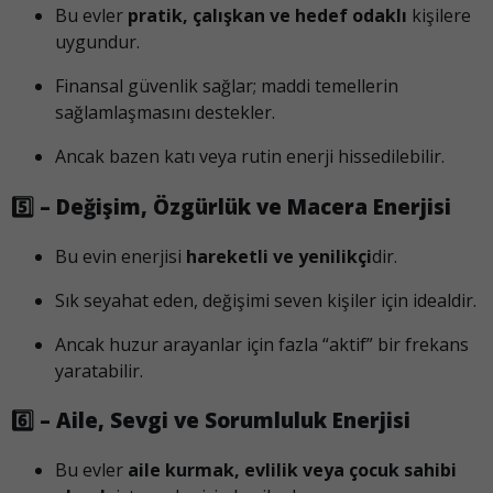
Bu evler
pratik, çalışkan ve hedef odaklı
kişilere
uygundur.
Finansal güvenlik sağlar; maddi temellerin
sağlamlaşmasını destekler.
Ancak bazen katı veya rutin enerji hissedilebilir.
5️⃣ – Değişim, Özgürlük ve Macera Enerjisi
Bu evin enerjisi
hareketli ve yenilikçi
dir.
Sık seyahat eden, değişimi seven kişiler için idealdir.
Ancak huzur arayanlar için fazla “aktif” bir frekans
yaratabilir.
6️⃣ – Aile, Sevgi ve Sorumluluk Enerjisi
Bu evler
aile kurmak, evlilik veya çocuk sahibi