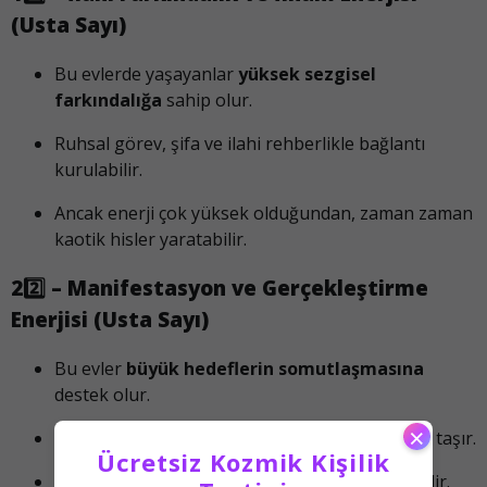
(Usta Sayı)
Bu evlerde yaşayanlar
yüksek sezgisel
farkındalığa
sahip olur.
Ruhsal görev, şifa ve ilahi rehberlikle bağlantı
kurulabilir.
Ancak enerji çok yüksek olduğundan, zaman zaman
kaotik hisler yaratabilir.
22️⃣ – Manifestasyon ve Gerçekleştirme
Enerjisi (Usta Sayı)
Bu evler
büyük hedeflerin somutlaşmasına
destek olur.
×
Ruhsal bilgi ile maddi başarıyı birleştirme gücü taşır.
Ücretsiz Kozmik Kişilik
Ancak fazla sorumluluk veya baskı hissettirebilir.