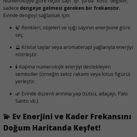
Numerolojiye göre hiçbir sayı “iyi” ya da “kötü” değildir;
sadece
dengeye gelmesi gereken bir frekanstır.
Evinde dengeyi sağlamak için:
🍃 Renkleri, objeleri ve ışığı sayının enerjisine göre
seç.
🔮 Kristal taşlar veya aromaterapi yağlarıyla enerjiyi
nötrleştir.
🕯️ Kapına numerolojik enerjiyi destekleyen
semboller (örneğin sekiz rakamı veya lotus figürü)
yerleştir.
🌿 Evinde düzenli arınma yap (tütsü, adaçayı, Palo
Santo vb.).
💫
Ev Enerjini ve Kader Frekansını
Doğum Haritanda Keşfet!