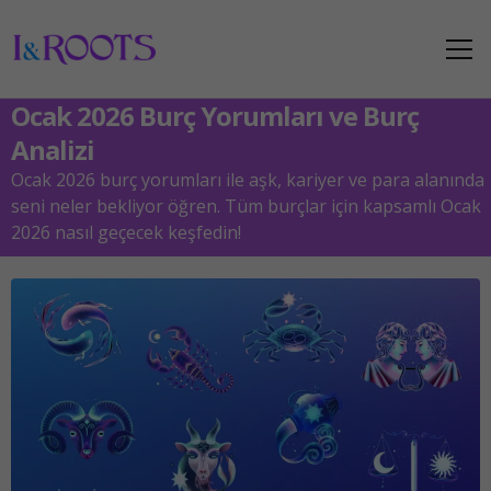
Ocak 2026 Burç Yorumları ve Burç
Analizi
Ocak 2026 burç yorumları ile aşk, kariyer ve para alanında
seni neler bekliyor öğren. Tüm burçlar için kapsamlı Ocak
2026 nasıl geçecek keşfedin!