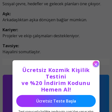
Sosyal çevre, hedefler ve gelecek planları öne çıkıyor.
Aşk:
Arkadaşlıktan aşka dönüşen bağlar mümkün.
Kariyer:
Projeler ve ekip çalışmaları destekleniyor.
Tavsiye:
Hayalini somutlaştır.
×
Ücretsiz Kozmik Kişilik
Testini
ve %20 İndirim Kodunu
Hemen Al!
Ücretsiz Teste Başla
Test sonucunla birlikte iandroots.com'dan yapacağın