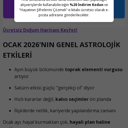
alışverişlerde kullanabileceğin
%20 İndirim Kodun
ve
"Hayatının Şifrelerini Çözmek" e-kitabı ücretsiz olarak e-
posta adresine gönderilecektir.
Ücretsiz Doğum Haritanı Keşfet!
OCAK 2026’NIN GENEL ASTROLOJİK
ETKİLERİ
Ayın büyük bölümünde
toprak elementi vurgusu
artıyor
Satürn etkisi güçlü: “gerçekçi ol” diyor
Hızlı kararlar değil,
kalıcı seçimler
ön planda
İlişkilerde netlik, kariyerde yapılandırma zamanı
Ocak ayı; hayal kurmaktan çok,
hayali plan haline