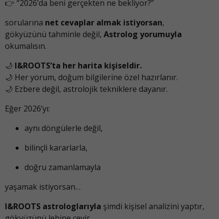
👉 “2026’da beni gerçekten ne bekliyor?”
sorularına
net cevaplar almak istiyorsan
,
gökyüzünü tahminle değil,
Astrolog yorumuyla
okumalısın.
🌙
I&ROOTS’ta her harita kişiseldir.
🌙 Her yorum, doğum bilgilerine özel hazırlanır.
🌙 Ezbere değil, astrolojik tekniklere dayanır.
Eğer 2026’yı:
aynı döngülerle değil,
bilinçli kararlarla,
doğru zamanlamayla
yaşamak istiyorsan…
I&ROOTS astrologlarıyla
şimdi kişisel analizini yaptır,
gökyüzünü lehine çevir.