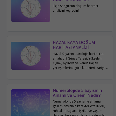
Elçin Sangu’nun doğum haritası
analizini keşfedin!
HAZAL KAYA DOĞUM
HARİTASI ANALİZİ
Hazal Kaya’nın astrolojik haritası ne
anlatıyor? Güneş Terazi, Yükselen
Oğlak, Ay Kova ve Venüs Başak
yerleşimlerine göre karakteri, kariyeri,
aile ve sosyal hayatı bu yazıda
detaylıca inceleniyor.
Numerolojide 5 Sayısının
Anlamı ve Önemi Nedir?
Numerolojide 5 sayısı ne anlama
gelir? 5 sayısının karakter özellikleri,
ruhsal mesajları, ilişkiler ve yaşam
dersleri bu kapsamlı yazıda detaylıca