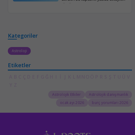
ele alınıyor.
Kategoriler
Astroloji
Etiketler
A
B
C
Ç
D
E
F
G
Ğ
H
I
İ
J
K
L
M
N
O
Ö
P
R
S
Ş
T
U
Ü
V
Y
Z
Astrolojik Etkiler
Astrolojik danışmanlık
ocak ayı 2026
2026 burç yorumları