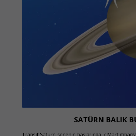
SATÜRN BALIK B
Transit Satürn senenin başlarında 7 Mart itibariyle