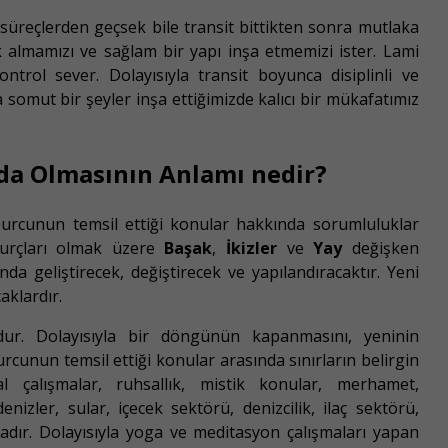
süreçlerden geçsek bile transit bittikten sonra mutlaka
k almamızı ve sağlam bir yapı inşa etmemizi ister. Lami
ontrol sever. Dolayısıyla transit boyunca disiplinli ve
somut bir şeyler inşa ettiğimizde kalıcı bir mükafatımız
da Olmasının Anlamı nedir?
burcunun temsil ettiği konular hakkında sorumluluklar
rçları olmak üzere
Başak
,
İkizler
ve
Yay
değişken
da geliştirecek, değiştirecek ve yapılandıracaktır. Yeni
aklardır.
r. Dolayısıyla bir döngünün kapanmasını, yeninin
rcunun temsil ettiği konular arasında sınırların belirgin
al çalışmalar, ruhsallık, mistik konular, merhamet,
denizler, sular, içecek sektörü, denizcilik, ilaç sektörü,
tadır. Dolayısıyla yoga ve meditasyon çalışmaları yapan