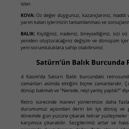
ister.
KOVA:
Öz değer duygunuz, kazançlarınız, maddi v
yarım kalan işlerinizin tamamlanması ve sonuçlanmas
BALIK:
Kişiliğiniz, iradeniz, bireyselliğiniz, sizi 
yeniden oluşturacağınız değişim ve dönüşüm içeris
yeni sorumluluklara sahip olabilirsiniz.
Satürn’ün Balık Burcunda 
4 Kasım’da Satürn Balık burcundaki retrosunda
zamanları aslında ektiğini biçme zamanlarıdır.
dönüp bakmalı ve “Nerede, neyi yanlış yaptık?” diy
Retro sürecinde manevi yönlerimize daha fazl
durumumuz açısından derin bir içe dönüş ve ge
dönemde gün yüzüne çıkarak tekrar yüzleşmeler yaşa
karşımıza çıkarabilir. Sezgilerimiz artar ve hassa