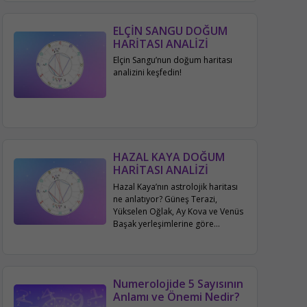
ELÇİN SANGU DOĞUM
HARİTASI ANALİZİ
Elçin Sangu’nun doğum haritası
analizini keşfedin!
HAZAL KAYA DOĞUM
HARİTASI ANALİZİ
Hazal Kaya’nın astrolojik haritası
ne anlatıyor? Güneş Terazi,
Yükselen Oğlak, Ay Kova ve Venüs
Başak yerleşimlerine göre
karakteri, kariyeri, aile ve sosyal
hayatı bu yazıda detaylıca
inceleniyor.
Numerolojide 5 Sayısının
Anlamı ve Önemi Nedir?