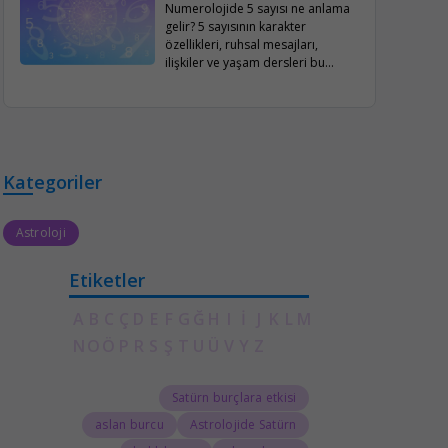
Numerolojide 5 sayısı ne anlama
gelir? 5 sayısının karakter
özellikleri, ruhsal mesajları,
ilişkiler ve yaşam dersleri bu
kapsamlı yazıda detaylıca ele
alınıyor.
Kategoriler
Astroloji
Etiketler
A
B
C
Ç
D
E
F
G
Ğ
H
I
İ
J
K
L
M
N
O
Ö
P
R
S
Ş
T
U
Ü
V
Y
Z
Satürn burçlara etkisi
aslan burcu
Astrolojide Satürn