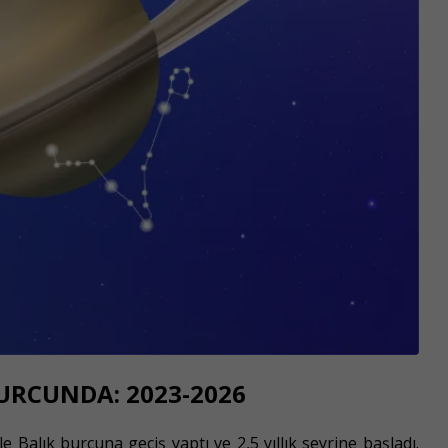
URCUNDA: 2023-2026
 Balık burcuna geçiş yaptı ve 2,5 yıllık seyrine başladı.