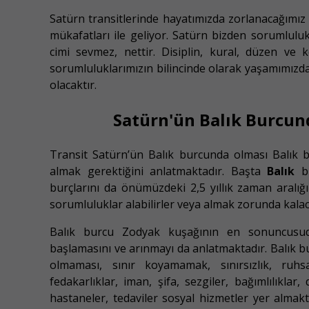
Satürn transitlerinde hayatımızda zorlanacağımız 
mükafatları ile geliyor. Satürn bizden sorumlulu
cimi sevmez, nettir. Disiplin, kural, düzen ve k
sorumluluklarımızın bilincinde olarak yaşamımızda 
olacaktır.
Satürn'ün Balık Burcun
Transit Satürn’ün Balık burcunda olması Balık 
almak gerektiğini anlatmaktadır. Başta
Balık
bu
burçlarını da önümüzdeki 2,5 yıllık zaman aralığın
sorumluluklar alabilirler veya almak zorunda kalac
Balık burcu Zodyak kuşağının en sonuncusudu
başlamasını ve arınmayı da anlatmaktadır. Balık bu
olmaması, sınır koyamamak, sınırsızlık, ruhs
fedakarlıklar, iman, şifa, sezgiler, bağımlılıklar, 
hastaneler, tedaviler sosyal hizmetler yer almak