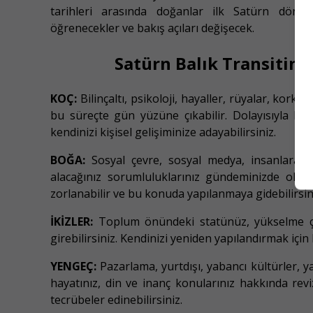
tarihleri arasında doğanlar ilk Satürn döngü
öğrenecekler ve bakış açıları değişecek.
Satürn Balık Transitinin
KOÇ:
Bilinçaltı, psikoloji, hayaller, rüyalar, korkular
bu süreçte gün yüzüne çıkabilir. Dolayısıyla bu
kendinizi kişisel gelişiminize adayabilirsiniz.
BOĞA:
Sosyal çevre, sosyal medya, insanlara yar
alacağınız sorumluluklarınız gündeminizde olacak
zorlanabilir ve bu konuda yapılanmaya gidebilirsin
İKİZLER:
Toplum önündeki statünüz, yükselme çab
girebilirsiniz. Kendinizi yeniden yapılandırmak için 
YENGEÇ:
Pazarlama, yurtdışı, yabancı kültürler, y
hayatınız, din ve inanç konularınız hakkında rev
tecrübeler edinebilirsiniz.