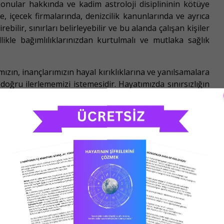
konular hakkında ve kadim astroloji disiplininin kötüye
e, içecek firmalarında, denizcilik kanunlarında ve ayrıca
rebilir, sınırları belirleyebilir ve bu alanda çalışan kişiler
likle bağımlılıklarınızdan kurtulmalı ve mutlaka sağlık
zın, inançlarımızın hayal kırıklıklarına ve yanılsamalara
oğru ilerlememizi istemesidir. Hayatımızda sınırsızlığın
ızı sağlayacak. Kendimizi kurban rolüne soktuğumuz ve
kandırdığımız durumlar için artık uyanış vakti geldi ve
inanca körü körüne bağlanmamamız gerektiğini, kendimizi
 gerektiğini ve kendimizi kurban etmememiz gerektiğini
mizi yeniden dengeleyeceğiz. Bu süreçte hayatımızı ve
yeni bir bakış açısı kazanacağız. Hayallerimizin ardına
ken bir transit yaşıyoruz.
undaydı. Bu tarihler arasında doğanlar ikinci Satürn
i yeni bir yön çizme zamanlarını yaşayacaklar.
 burcundaydı. Dolayısıyla 29 Ocak 1994 – 7 Nisan 1996