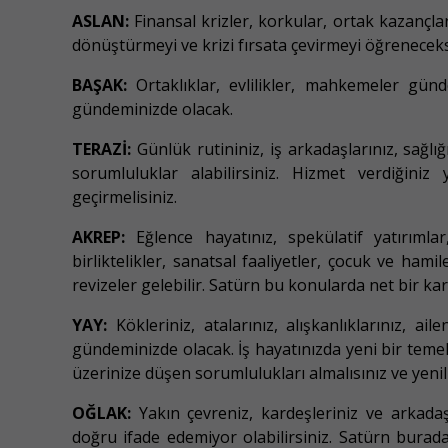
ASLAN:
Finansal krizler, korkular, ortak kazançlar
dönüştürmeyi ve krizi fırsata çevirmeyi öğreneceks
BAŞAK:
Ortaklıklar, evlilikler, mahkemeler günde
gündeminizde olacak.
TERAZİ:
Günlük rutininiz, iş arkadaşlarınız, sağlığ
sorumluluklar alabilirsiniz. Hizmet verdiğiniz
geçirmelisiniz.
AKREP:
Eğlence hayatınız, spekülatif yatırımlar
birliktelikler, sanatsal faaliyetler, çocuk ve ham
revizeler gelebilir. Satürn bu konularda net bir ka
YAY:
Kökleriniz, atalarınız, alışkanlıklarınız, ail
gündeminizde olacak. İş hayatınızda yeni bir temel a
üzerinize düşen sorumlulukları almalısınız ve yeni
OĞLAK:
Yakın çevreniz, kardeşleriniz ve arkadaşla
doğru ifade edemiyor olabilirsiniz. Satürn bura