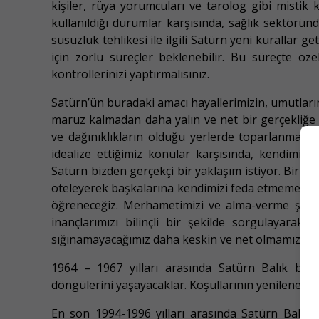
kişiler, rüya yorumcuları ve tarolog gibi mistik 
kullanıldığı durumlar karşısında, sağlık sektöründ
susuzluk tehlikesi ile ilgili Satürn yeni kurallar geti
için zorlu süreçler beklenebilir. Bu süreçte özel
kontrollerinizi yaptırmalısınız.
Satürn’ün buradaki amacı hayallerimizin, umutlarımı
maruz kalmadan daha yalın ve net bir gerçekliğe d
ve dağınıklıkların olduğu yerlerde toparlanmam
idealize ettiğimiz konular karşısında, kendimizi 
Satürn bizden gerçekçi bir yaklaşım istiyor. Bir 
öteleyerek başkalarına kendimizi feda etmememiz
öğreneceğiz. Merhametimizi ve alma-verme şekli
inançlarımızı bilinçli bir şekilde sorgulayarak 
sığınamayacağımız daha keskin ve net olmamız gere
1964 – 1967 yılları arasında Satürn Balık burc
döngülerini yaşayacaklar. Koşullarının yenileneceğ
En son 1994-1996 yılları arasında Satürn Balık