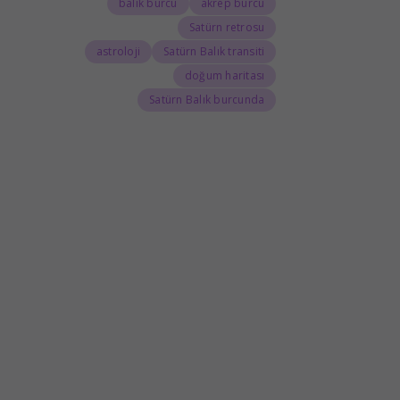
balık burcu
akrep burcu
Satürn retrosu
astroloji
Satürn Balık transiti
doğum haritası
Satürn Balık burcunda