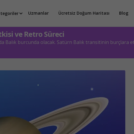
Uzmanlar
Ücretsiz Doğum Haritası
Blog
tegoriler
kisi ve Retro Süreci
a Balık burcunda olacak. Satürn Balık transitinin burçlara et