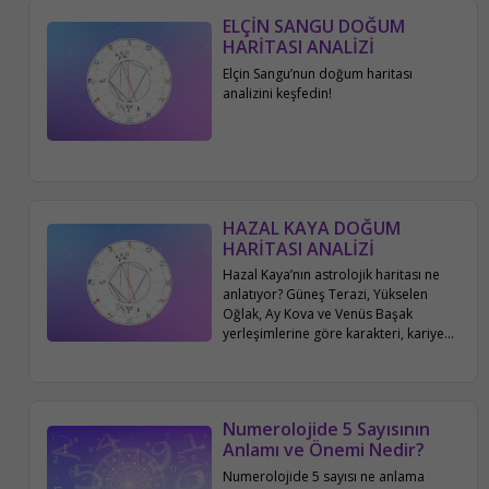
ELÇİN SANGU DOĞUM
HARİTASI ANALİZİ
Elçin Sangu’nun doğum haritası
analizini keşfedin!
HAZAL KAYA DOĞUM
HARİTASI ANALİZİ
Hazal Kaya’nın astrolojik haritası ne
anlatıyor? Güneş Terazi, Yükselen
Oğlak, Ay Kova ve Venüs Başak
yerleşimlerine göre karakteri, kariyeri,
aile ve sosyal hayatı bu yazıda
detaylıca inceleniyor.
Numerolojide 5 Sayısının
Anlamı ve Önemi Nedir?
Numerolojide 5 sayısı ne anlama