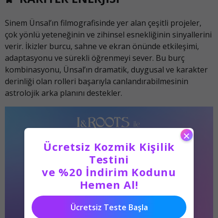
Sinem Ünsal’ın filmografisinde yer alan çeşitli projeler,
çok yönlü yeteneğinin ve zihinsel esnekliğinin sinyallerini
verir. İkizler burcu, sahne ve ekran önünde etkileşimi,
adaptasyonu ve sürekli öğrenmeyi sever. Bu burç
kombinasyonu, Ünsal’ın dramatik, duygusal ve karakter
derinliği olan rolleri başarıyla canlandırabilmesinin
astrolojik arka planını destekler.
×
Ücretsiz Kozmik Kişilik
Testini
ve %20 İndirim Kodunu
Hemen Al!
Ücretsiz Teste Başla