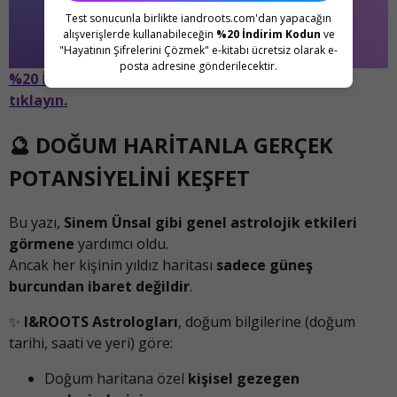
Test sonucunla birlikte iandroots.com'dan yapacağın
alışverişlerde kullanabileceğin
%20 İndirim Kodun
ve
"Hayatının Şifrelerini Çözmek" e-kitabı ücretsiz olarak e-
posta adresine gönderilecektir.
%20 İndirim Kuponunu kullanmak için hemen
tıklayın.
🔮 DOĞUM HARİTANLA GERÇEK
POTANSİYELİNİ KEŞFET
Bu yazı,
Sinem Ünsal gibi genel astrolojik etkileri
görmene
yardımcı oldu.
Ancak her kişinin yıldız haritası
sadece güneş
burcundan ibaret değildir
.
✨
I&ROOTS Astrologları
, doğum bilgilerine (doğum
tarihi, saati ve yeri) göre:
Doğum haritana özel
kişisel gezegen