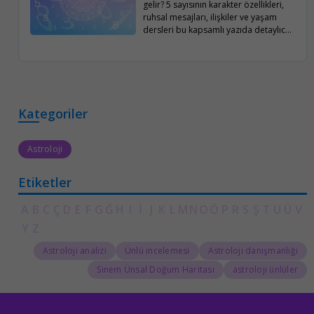
gelir? 5 sayısının karakter özellikleri,
ruhsal mesajları, ilişkiler ve yaşam
dersleri bu kapsamlı yazıda detaylıca
ele alınıyor.
Kategoriler
Astroloji
Etiketler
A
B
C
Ç
D
E
F
G
Ğ
H
I
İ
J
K
L
M
N
O
Ö
P
R
S
Ş
T
U
Ü
V
Y
Z
Astroloji analizi
Ünlü incelemesi
Astroloji danışmanlığı
Sinem Ünsal Doğum Haritası
astroloji ünlüler