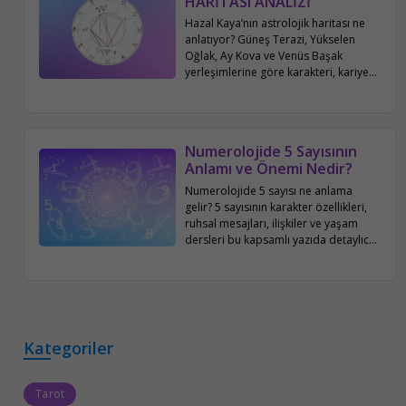
HARİTASI ANALİZİ
Hazal Kaya’nın astrolojik haritası ne
anlatıyor? Güneş Terazi, Yükselen
Oğlak, Ay Kova ve Venüs Başak
yerleşimlerine göre karakteri, kariyeri,
aile ve sosyal hayatı bu yazıda
detaylıca inceleniyor.
Numerolojide 5 Sayısının
Anlamı ve Önemi Nedir?
Numerolojide 5 sayısı ne anlama
gelir? 5 sayısının karakter özellikleri,
ruhsal mesajları, ilişkiler ve yaşam
dersleri bu kapsamlı yazıda detaylıca
ele alınıyor.
Kategoriler
Tarot