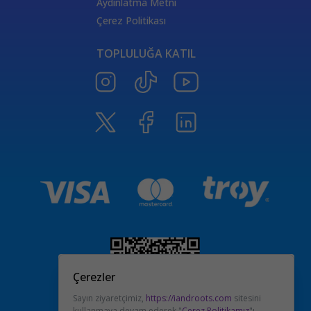
Aydınlatma Metni
Çerez Politikası
TOPLULUĞA KATIL
Çerezler
Sayın ziyaretçimiz,
https://iandroots.com
sitesini
kullanmaya devam ederek "
Çerez Politikamız
"ı,