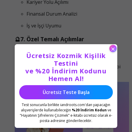
Kariyer Yolu Açılımı
Finansal Durum Analizi
İş ve İşçi Uyumu
🔮7. Özel Temalı Açılımlar
×
Tarotta açılım çeşitleri, yaratıcı yaklaşımlarla
Ücretsiz Kozmik Kişilik
sınırsızdır. Örneğin; spiritüel rehberlik, geçmiş
Testini
yaşam incelemesi, sağlık ve kişisel dönüşüm gibi
ve %20 İndirim Kodunu
özel açılımlar da mevcuttur.
Hemen Al!
Ücretsiz Teste Başla
Test sonucunla birlikte iandroots.com'dan yapacağın
alışverişlerde kullanabileceğin
%20 İndirim Kodun
ve
"Hayatının Şifrelerini Çözmek" e-kitabı ücretsiz olarak e-
posta adresine gönderilecektir.