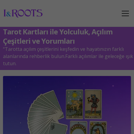
Tarot Kartları ile Yolculuk, Açılım
Çeşitleri ve Yorumları
“Tarotta açılım çeşitlerini keşfedin ve hayatınızın farklı
alanlarında rehberlik bulun.Farklı açılımlar ile geleceğe ışık
tutun.