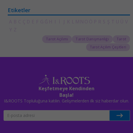
Etiketler
A
B
C
Ç
D
E
F
G
Ğ
H
I
İ
J
K
L
M
N
O
Ö
P
R
S
Ş
T
U
Ü
V
Y
Z
Tarot Açılımı
Tarot Danışmanlığı
Tarot
Tarot Açılım Çeşitleri
Keşfetmeye Kendinden
Başla!
I&ROOTS Topluluğuna katılın. Gelişmelerden ilk siz haberdar olun.