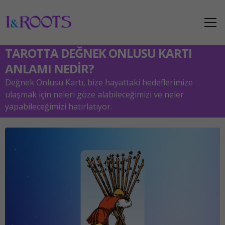
TAROTTA DEĞNEK ONLUSU KARTI
ANLAMI NEDİR?
Değnek Onlusu Kartı, bize hayattaki hedeflerimize
ulaşmak için neleri göze alabileceğimizi ve neler
yapabileceğimizi hatırlatıyor.