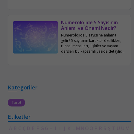
aile ve sosyal hayatı bu yazıda
detaylıca inceleniyor.
Numerolojide 5 Sayısının
Anlamı ve Önemi Nedir?
Numerolojide 5 sayısı ne anlama
gelir? 5 sayısının karakter özellikleri,
ruhsal mesajları, ilişkiler ve yaşam
dersleri bu kapsamlı yazıda detaylıca
ele alınıyor.
Kategoriler
Tarot
Etiketler
A
B
C
Ç
D
E
F
G
Ğ
H
I
İ
J
K
L
M
N
O
Ö
P
R
S
Ş
T
U
Ü
V