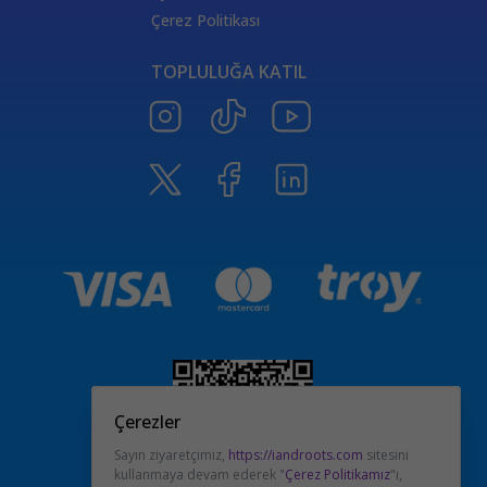
Çerez Politikası
TOPLULUĞA KATIL
Çerezler
Sayın ziyaretçimiz,
https://iandroots.com
sitesini
kullanmaya devam ederek "
Çerez Politikamız
"ı,