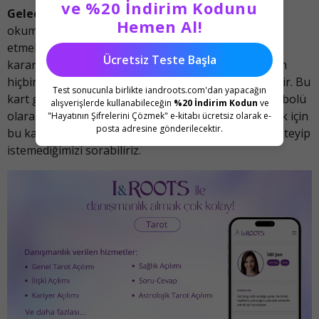
ve %20 İndirim Kodunu
Gelecek
- Bu karta sahip olan herkes gelecekteki
Hemen Al!
okumalarında bugün ne seçtiğine gerçekten dikkat
etmelidir. Sorulan her sorunun ve alınması gereken
Ücretsiz Teste Başla
kararların ciddiyetini belirtir ve düşündüğümüz şeyin
hiçbir şekilde küçük veya önemsiz olmadığını gösterir. Bu
Test sonucunla birlikte iandroots.com'dan yapacağın
kart geleceğimize bir sorumluluk ve adanmışlık sembolü
alışverişlerde kullanabileceğin
%20 İndirim Kodun
ve
olarak geliyor, bu yüzden kendimize, onu elde etmek için
"Hayatının Şifrelerini Çözmek" e-kitabı ücretsiz olarak e-
posta adresine gönderilecektir.
bu kadar çok belaya katlanacak bir şeyi gerçekten isteyip
istemediğimizi sorabiliriz.