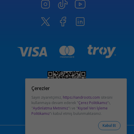
Çerezler
Sayın ziyaretçimiz,
https://iandroots.com
sitesini
kullanmaya devam ederek "
Çerez Politikamız
"ı,
"
Aydınlatma Metnimiz
"i ve "
Kişisel Veri İşleme
Politikamız
"ı kabul etmiş bulunmaktasınız.
Kabul Et