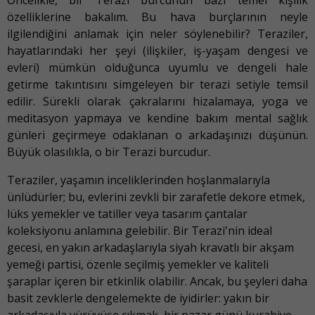
özelliklerine bakalım. Bu hava burçlarının neyle
ilgilendiğini anlamak için neler söylenebilir? Teraziler,
hayatlarındaki her şeyi (ilişkiler, iş-yaşam dengesi ve
evleri) mümkün olduğunca uyumlu ve dengeli hale
getirme takıntısını simgeleyen bir terazi setiyle temsil
edilir. Sürekli olarak çakralarını hizalamaya, yoga ve
meditasyon yapmaya ve kendine bakım mental sağlık
günleri geçirmeye odaklanan o arkadaşınızı düşünün.
Büyük olasılıkla, o bir Terazi burcudur.
Teraziler, yaşamın inceliklerinden hoşlanmalarıyla
ünlüdürler; bu, evlerini zevkli bir zarafetle dekore etmek,
lüks yemekler ve tatiller veya tasarım çantalar
koleksiyonu anlamına gelebilir. Bir Terazi'nin ideal
gecesi, en yakın arkadaşlarıyla siyah kravatlı bir akşam
yemeği partisi, özenle seçilmiş yemekler ve kaliteli
şaraplar içeren bir etkinlik olabilir. Ancak, bu şeyleri daha
basit zevklerle dengelemekte de iyidirler: yakın bir
arkadaşıyla yürüyüşe çıkmak, bir pazar günü kurabiye