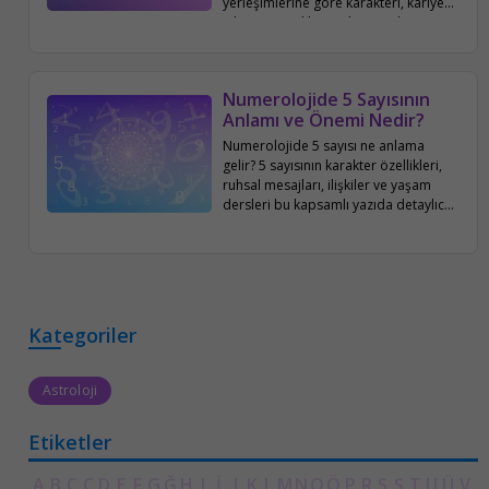
yerleşimlerine göre karakteri, kariyeri,
aile ve sosyal hayatı bu yazıda
detaylıca inceleniyor.
Numerolojide 5 Sayısının
Anlamı ve Önemi Nedir?
Numerolojide 5 sayısı ne anlama
gelir? 5 sayısının karakter özellikleri,
ruhsal mesajları, ilişkiler ve yaşam
dersleri bu kapsamlı yazıda detaylıca
ele alınıyor.
Kategoriler
Astroloji
Etiketler
A
B
C
Ç
D
E
F
G
Ğ
H
I
İ
J
K
L
M
N
O
Ö
P
R
S
Ş
T
U
Ü
V