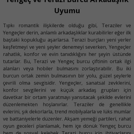
Uyumu
Tıpkı romantik ilişkilerde olduğu gibi, Teraziler ve
Yengeçler derin, anlamlı arkadaşlıklar kurabilirler eğer ilk
baştaki kopukluğu aşarlarsa. Terazi burçları yeni yerler
keşfetmeyi ve yeni şeyler denemeyi severken, Yengeçler
rahatlık, konfor ve evin tanıdıklığını her şeyin üstünde
tutarlar. Bu, Terazi ve Yengeç burcu çiftinin ortak ilgi
alanları veya hobiler bulmasını zorlaştırabilir. Bu iki
burcun ortak zemin bulmasının bir yolu, güzel şeylerle
çevrili olma sevgisidir. Yengeçler, sanatsal zevklerini,
konfor sevgilerini ve küçük arkadaş grupları için
davetkar bir ortam yaratmayı yansıtacak şekilde evlerini
düzenlemekten hoşlanırlar. Teraziler de genellikle
evlerini, şık dekorlarla, trend mobilyalarla ve lüks mumlar
ve battaniyelerle düzenler. Akşam yemeği partileri, rahat
oyun geceleri planlamak, hem içe dönük Yengeç burcu
hem de sosyal kelebek Terazi burcu için ihtiyaçlarını