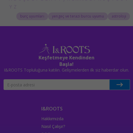
Y
Z
burç uyumları
yengeç ve terazi burcu uyumu
astroloji
Keşfetmeye Kendinden
Başla!
I&ROOTS Topluluğuna katılın. Gelişmelerden ilk siz haberdar olun.
I&ROOTS
Hakkımızda
Nasıl Çalışır?