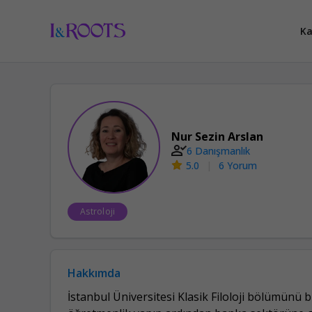
Ka
Nur Sezin Arslan
6
Danışmanlık
5.0
|
6
Yorum
Astroloji
Hakkımda
İstanbul Üniversitesi Klasik Filoloji bölümünü b