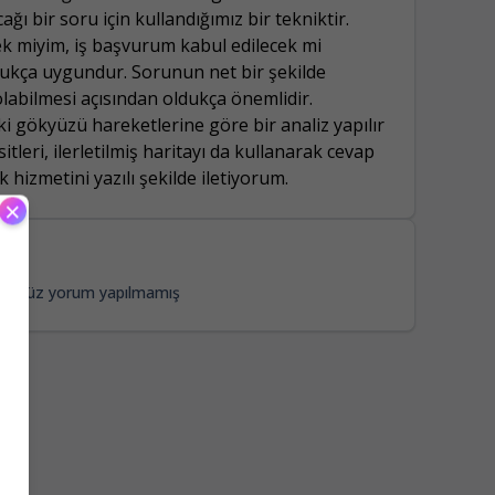
ağı bir soru için kullandığımız bir tekniktir.
ek miyim, iş başvurum kabul edilecek mi
ldukça uygundur. Sorunun net bir şekilde
olabilmesi açısından oldukça önemlidir.
 gökyüzü hareketlerine göre bir analiz yapılır
tleri, ilerletilmiş haritayı da kullanarak cevap
hizmetini yazılı şekilde iletiyorum.
×
Henüz yorum yapılmamış