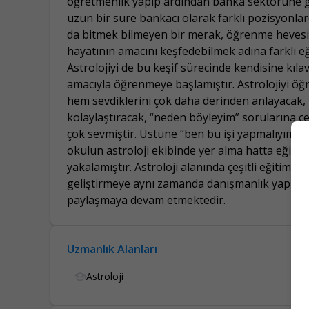
öğretmenlik yapıp ardından banka sektörüne ge
uzun bir süre bankacı olarak farklı pozisyonlar
da bitmek bilmeyen bir merak, öğrenme hevesi ve
hayatının amacını keşfedebilmek adına farklı eği
Astrolojiyi de bu keşif sürecinde kendisine kıl
amacıyla öğrenmeye başlamıştır. Astrolojiyi öğ
hem sevdiklerini çok daha derinden anlayacak, 
kolaylaştıracak, “neden böyleyim” sorularına c
çok sevmiştir. Üstüne “ben bu işi yapmalıyım” 
okulun astroloji ekibinde yer alma hatta eğiti
yakalamıştır. Astroloji alanında çeşitli eğitimle
geliştirmeye aynı zamanda danışmanlık yapmaya,
paylaşmaya devam etmektedir.
Uzmanlık Alanları
Astroloji