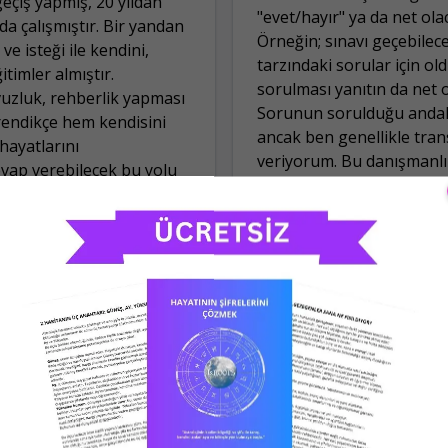
çiş yapmış, 20 yıldan
"evet/hayır" ya da net olac
da çalışmıştır. Bir yandan
Örneğin; sınavı geçebilec
 isteği ile kendini,
tarzındaki sorular için o
timler almıştır.
sorulması yanıtın da net 
avuzluk, rehberlik yapması
Sorunun sorulduğu andaki
rendikçe hem kendisini
ancak ben genellikle transi
hayatlarını
veriyorum. Bu danışmanlık 
evap verebilecek bu yolu
diyerek öğrencisi olduğu
m verme şansını da
Yorumlar
r almaya, kendini
 bildiklerini keyifle
6
Yıl