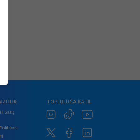
İZLİLİK
TOPLULUĞA KATIL
li Satış
Politikası
ni