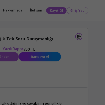
Hakkımızda
İletişim
Kayıt Ol
Giriş Yap
jik Tek Soru Danışmanlığı
Yazılı Rapor
750 TL
önder
Randevu Al
ak ettiğiniz ve cevabının genellikle