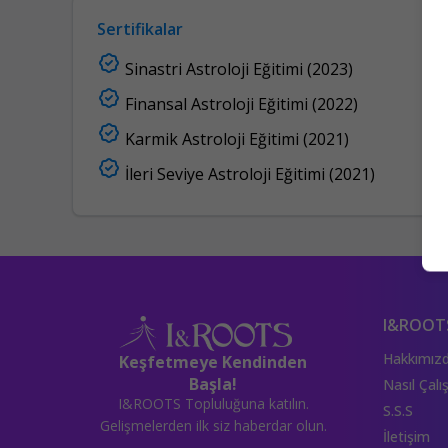
Sertifikalar
Sinastri Astroloji Eğitimi
(
2023
)
Finansal Astroloji Eğitimi
(
2022
)
Karmik Astroloji Eğitimi
(
2021
)
İleri Seviye Astroloji Eğitimi
(
2021
)
I&ROOT
Hakkımız
Keşfetmeye Kendinden
Başla!
Nasıl Çalış
I&ROOTS Topluluğuna katılın.
S.S.S
Gelişmelerden ilk siz haberdar olun.
İletişim