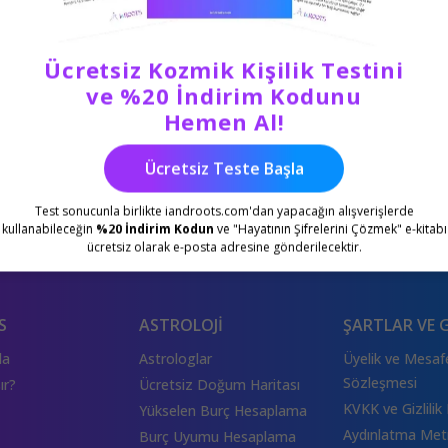
Ücretsiz Kozmik Kişilik Testini
ve %20 İndirim Kodunu
Hemen Al!
Ücretsiz Teste Başla
Test sonucunla birlikte iandroots.com'dan yapacağın alışverişlerde
kullanabileceğin
%20 İndirim Kodun
ve "Hayatının Şifrelerini Çözmek" e-kitabı
ücretsiz olarak e-posta adresine gönderilecektir.
S
ASTROLOJİ
ŞARTLAR VE G
da
Astrologlar
Üyelik ve Mesafe
Sözleşmesi
ır?
Ücretsiz Doğum Haritası
KVKK ve Gizlilik 
Yükselen Burç Hesaplama
Aydınlatma Met
Burç Uyumu Hesaplama