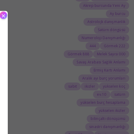
Akrep burcunda Yeni Ay
×
Ay burcu
Astrolojk danışmanlık
Satürn döngüsü
Numeroloji Danışmanlığı
444
222 Görmek
888 Görmek
000 Melek Sayısı
Savaş Arabası Sağlık Anlamı
Ermiş Kartı Anlamı
Aralık ayı burç yorumları
sabit
ikizler
yükselen koç
10.ev
satürn
yükselen burç hesaplama
yükselen ikizler
bilinçaltı dönüşümü
sinastri danışmanlığı