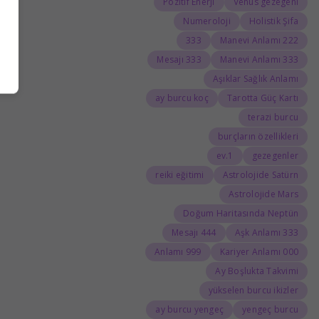
Pozitif Enerji
Venüs gezegeni
Numeroloji
Holistik Şifa
333
222 Manevi Anlamı
333 Mesajı
333 Manevi Anlamı
Aşıklar Sağlık Anlamı
ay burcu koç
Tarotta Güç Kartı
terazi burcu
burçların özellikleri
1.ev
gezegenler
reiki eğitimi
Astrolojide Satürn
Astrolojide Mars
Doğum Haritasında Neptün
444 Mesajı
333 Aşk Anlamı
999 Anlamı
000 Kariyer Anlamı
Ay Boşlukta Takvimi
yükselen burcu ikizler
ay burcu yengeç
yengeç burcu