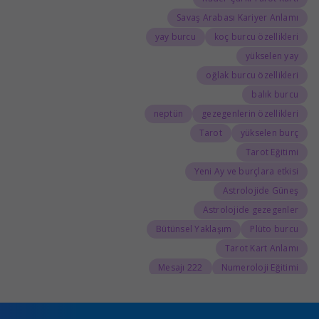
Savaş Arabası Kariyer Anlamı
yay burcu
koç burcu özellikleri
yükselen yay
oğlak burcu özellikleri
balık burcu
neptün
gezegenlerin özellikleri
Tarot
yükselen burç
Tarot Eğitimi
Yeni Ay ve burçlara etkisi
Astrolojide Güneş
Astrolojide gezegenler
Bütünsel Yaklaşım
Plüto burcu
Tarot Kart Anlamı
222 Mesajı
Numeroloji Eğitimi
555 Kariyer Anlamı
888 Kariyer Anlamı