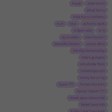
başak
aslan burcu
akrep burcu
balık burcu özellikleri
4.ev
hava
ay burcu oğlak
doğum saati
6.ev
ay boşlukta
hava burçları
Marseille Destesi
vianna stibal
Astroloji danışmanlığı
Satürn gezegeni
Astrolojide Plüto
Tamamlayıcı şifa
Güneş burcu Yay
777 Sayısı
Tarotta Aziz kartı
777 Kariyer Anlamı
888 Melek Sayısı Anlamı
999 Melek Sayısı
Kader Çarkı Tarot Kartı