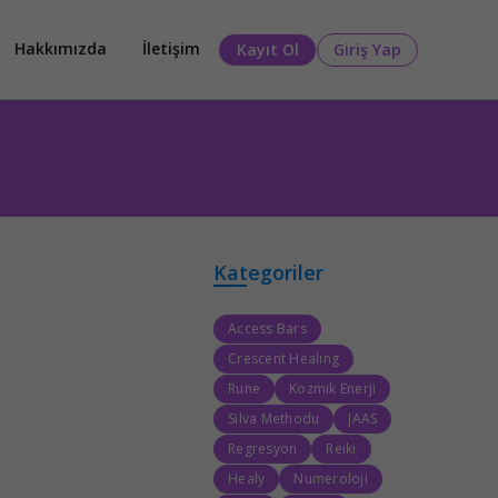
Hakkımızda
İletişim
Kayıt Ol
Giriş Yap
Kategoriler
Access Bars
Crescent Healing
Rune
Kozmik Enerji
Silva Methodu
JAAS
Regresyon
Reiki
Healy
Numeroloji