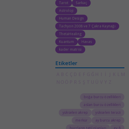
Tarot
Sarkaç
Astroloji
Human Design
Tachyon 2008 ve 7 Çakra Kaynağı
ThetaHealing
Kuantum
Havas
kader matrisi
Etiketler
A
B
C
Ç
D
E
F
G
Ğ
H
I
İ
J
K
L
M
N
O
Ö
P
R
S
Ş
T
U
Ü
V
Y
Z
boğa burcu özellikleri
aslan burcu özellikleri
yükselen akrep
yükselen terazi
merkür
ay burcu akrep
burçların tatil planları
8.ev