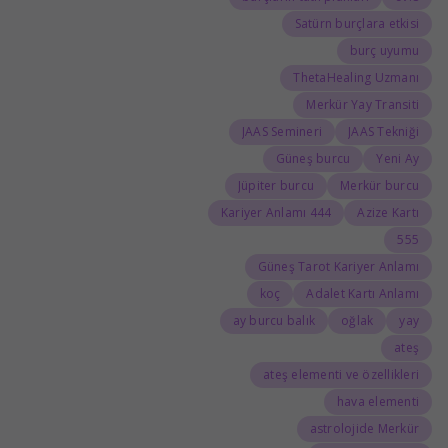
Satürn burçlara etkisi
burç uyumu
ThetaHealing Uzmanı
Merkür Yay Transiti
JAAS Semineri
JAAS Tekniği
Güneş burcu
Yeni Ay
Jüpiter burcu
Merkür burcu
444 Kariyer Anlamı
Azize Kartı
555
Güneş Tarot Kariyer Anlamı
koç
Adalet Kartı Anlamı
ay burcu balık
oğlak
yay
ateş
ateş elementi ve özellikleri
hava elementi
astrolojide Merkür