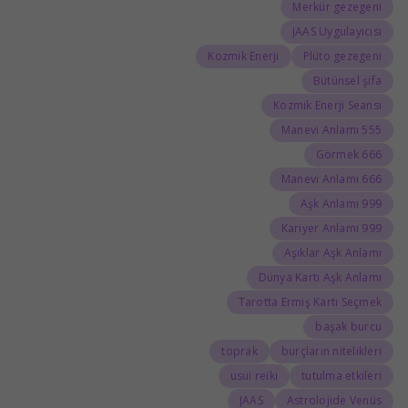
Merkür gezegeni
JAAS Uygulayıcısı
Kozmik Enerji
Plüto gezegeni
Bütünsel şifa
Kozmik Enerji Seansı
555 Manevi Anlamı
666 Görmek
666 Manevi Anlamı
999 Aşk Anlamı
999 Kariyer Anlamı
Aşıklar Aşk Anlamı
Dünya Kartı Aşk Anlamı
Tarotta Ermiş Kartı Seçmek
başak burcu
toprak
burçların nitelikleri
usui reiki
tutulma etkileri
JAAS
Astrolojide Venüs