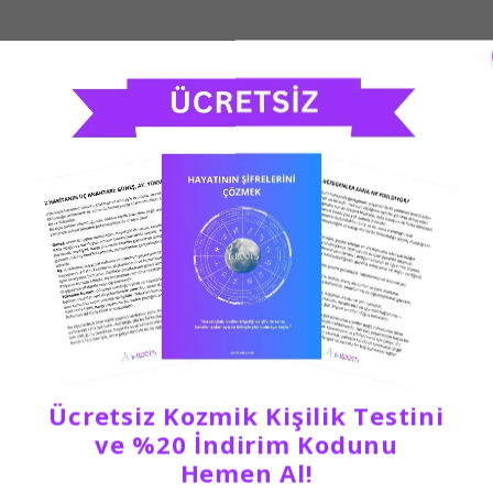
Ücretsiz Kozmik Kişilik Testini
ve %20 İndirim Kodunu
Hemen Al!