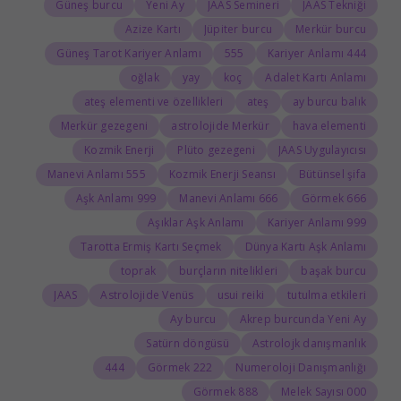
Güneş burcu
Yeni Ay
JAAS Semineri
JAAS Tekniği
Azize Kartı
Jüpiter burcu
Merkür burcu
Güneş Tarot Kariyer Anlamı
555
444 Kariyer Anlamı
oğlak
yay
koç
Adalet Kartı Anlamı
ateş elementi ve özellikleri
ateş
ay burcu balık
Merkür gezegeni
astrolojide Merkür
hava elementi
Kozmik Enerji
Plüto gezegeni
JAAS Uygulayıcısı
555 Manevi Anlamı
Kozmik Enerji Seansı
Bütünsel şifa
999 Aşk Anlamı
666 Manevi Anlamı
666 Görmek
Aşıklar Aşk Anlamı
999 Kariyer Anlamı
Tarotta Ermiş Kartı Seçmek
Dünya Kartı Aşk Anlamı
toprak
burçların nitelikleri
başak burcu
JAAS
Astrolojide Venüs
usui reiki
tutulma etkileri
Ay burcu
Akrep burcunda Yeni Ay
Satürn döngüsü
Astrolojk danışmanlık
444
222 Görmek
Numeroloji Danışmanlığı
888 Görmek
000 Melek Sayısı