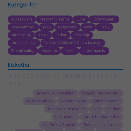
Kategoriler
Access Bars
Crescent Healing
Rune
Kozmik Enerji
Silva Methodu
JAAS
Regresyon
Reiki
Healy
Numeroloji
Tarot
Sarkaç
Astroloji
Human Design
Tachyon 2008 ve 7 Çakra Kaynağı
ThetaHealing
Kuantum
Havas
kader matrisi
Etiketler
A
B
C
Ç
D
E
F
G
Ğ
H
I
İ
J
K
L
M
N
O
Ö
P
R
S
Ş
T
U
Ü
V
Y
Z
aslan burcu özellikleri
boğa burcu özellikleri
ay burcu akrep
yükselen akrep
yükselen terazi
burçların tatil planları
8.ev
merkür
burç uyumu
Satürn burçlara etkisi
Merkür Yay Transiti
ThetaHealing Uzmanı