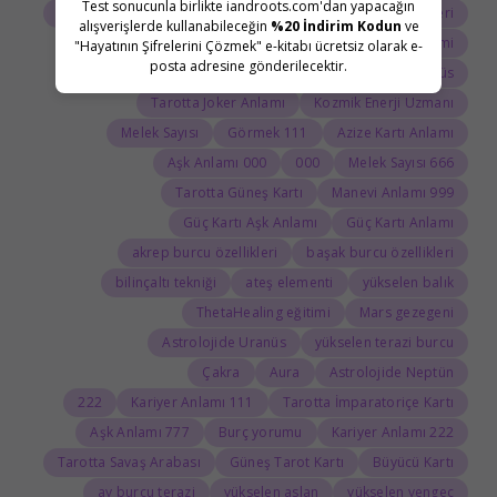
Test sonucunla birlikte iandroots.com'dan yapacağın
Tarot Açılımı
Tarot Sembolleri
ThetaHealing semineri
alışverişlerde kullanabileceğin
%20 İndirim Kodun
ve
Uranüs burcu
Jean Adrienne Arınma Sistemi
"Hayatının Şifrelerini Çözmek" e-kitabı ücretsiz olarak e-
posta adresine gönderilecektir.
Astroloji Sözlüğü
Doğum haritasında Uranüs
Tarotta Joker Anlamı
Kozmik Enerji Uzmanı
Melek Sayısı
111 Görmek
Azize Kartı Anlamı
000 Aşk Anlamı
000
666 Melek Sayısı
Tarotta Güneş Kartı
999 Manevi Anlamı
Güç Kartı Aşk Anlamı
Güç Kartı Anlamı
akrep burcu özellikleri
başak burcu özellikleri
bilinçaltı tekniği
ateş elementi
yükselen balık
ThetaHealing eğitimi
Mars gezegeni
Astrolojide Uranüs
yükselen terazi burcu
Çakra
Aura
Astrolojide Neptün
222
111 Kariyer Anlamı
Tarotta İmparatoriçe Kartı
777 Aşk Anlamı
Burç yorumu
222 Kariyer Anlamı
Tarotta Savaş Arabası
Güneş Tarot Kartı
Büyücü Kartı
ay burcu terazi
yükselen aslan
yükselen yengeç