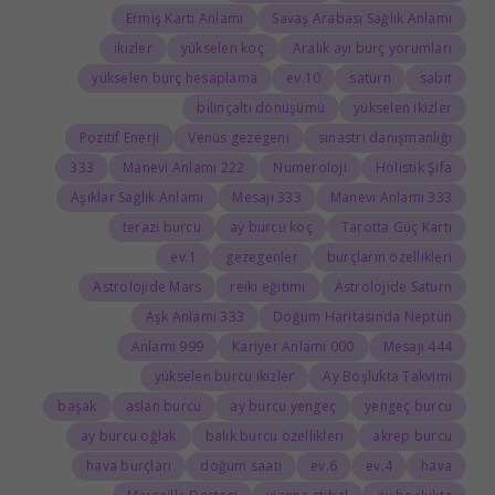
Ermiş Kartı Anlamı
Savaş Arabası Sağlık Anlamı
ikizler
yükselen koç
Aralık ayı burç yorumları
yükselen burç hesaplama
10.ev
satürn
sabit
bilinçaltı dönüşümü
yükselen ikizler
Pozitif Enerji
Venüs gezegeni
sinastri danışmanlığı
333
222 Manevi Anlamı
Numeroloji
Holistik Şifa
Aşıklar Sağlık Anlamı
333 Mesajı
333 Manevi Anlamı
terazi burcu
ay burcu koç
Tarotta Güç Kartı
1.ev
gezegenler
burçların özellikleri
Astrolojide Mars
reiki eğitimi
Astrolojide Satürn
333 Aşk Anlamı
Doğum Haritasında Neptün
999 Anlamı
000 Kariyer Anlamı
444 Mesajı
yükselen burcu ikizler
Ay Boşlukta Takvimi
başak
aslan burcu
ay burcu yengeç
yengeç burcu
ay burcu oğlak
balık burcu özellikleri
akrep burcu
hava burçları
doğum saati
6.ev
4.ev
hava