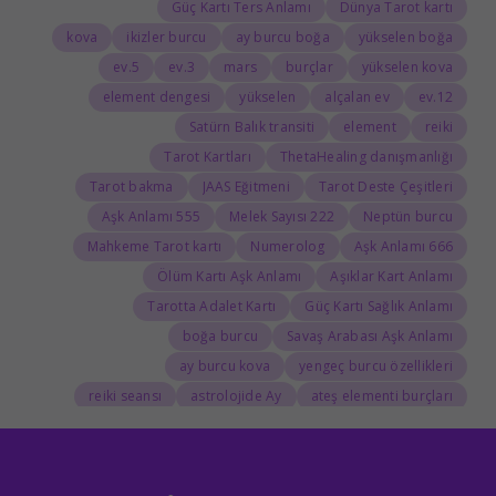
Güç Kartı Ters Anlamı
Dünya Tarot kartı
kova
ikizler burcu
ay burcu boğa
yükselen boğa
5.ev
3.ev
mars
burçlar
yükselen kova
element dengesi
yükselen
alçalan ev
12.ev
Satürn Balık transiti
element
reiki
Tarot Kartları
ThetaHealing danışmanlığı
Tarot bakma
JAAS Eğitmeni
Tarot Deste Çeşitleri
555 Aşk Anlamı
222 Melek Sayısı
Neptün burcu
Mahkeme Tarot kartı
Numerolog
666 Aşk Anlamı
Ölüm Kartı Aşk Anlamı
Aşıklar Kart Anlamı
Tarotta Adalet Kartı
Güç Kartı Sağlık Anlamı
boğa burcu
Savaş Arabası Aşk Anlamı
ay burcu kova
yengeç burcu özellikleri
reiki seansı
astrolojide Ay
ateş elementi burçları
Tarolog
Doğum Haritasında Mars
astrolog
Cosmoenergetica
JAAS Seansı
Rider-Waite Destesi
Dolunay
333 Görmek
111 Aşk Anlamı
111