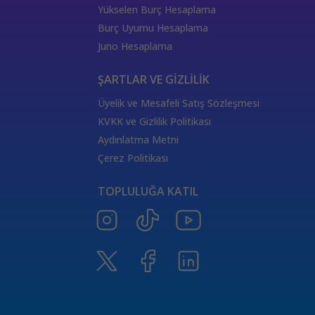
333 Kariyer Anlamı
111 Melek Sayısı Anlamı
Yükselen Burç Hesaplama
444 Görmek
333 Melek Sayısı Anlamı
Burç Uyumu Hesaplama
555 Melek Sayısı Anlamı
444 Manevi Anlamı
Juno Hesaplama
aslan
boğa
Dünya Kartı Sağlık Anlamı
değişken
burçların elementleri
yükselen başak
ŞARTLAR VE GİZLİLİK
doğum haritası
7.ev
2.ev
Üyelik ve Mesafeli Satış Sözleşmesi
Satürn Balık burcunda
yükselen burçların özellikleri
KVKK ve Gizlilik Politikası
Tarot Destesi
ThetaHealing seansı
kundalini reiki
Aydınlatma Metni
Satürn burcu
Venüs burcu
Tarot Uzmanları
Çerez Politikası
555 Görmek
Numeroloji Uzmanı
Kozmik Enerji Şifası
TOPLULUĞA KATIL
Aşıklar Tarot Kartı
777 Melek Sayısı
000 Mesajı
Merkür Oğlak burcunda
Güneş Tarot Sağlık Anlamı
Ay Tarot Sağlık Anlamı
8 sayısının anlamı
Değnek Üçlüsü Anlamı
yıldız kartı aşk anlamı
Denge kartı anlamı
Burçlar ve Moda
DEĞNEK BEŞLİSİ KARİYER ANLAMI
TAROTTA DEĞNEK DOKUZLUSU AŞK ANLAMI