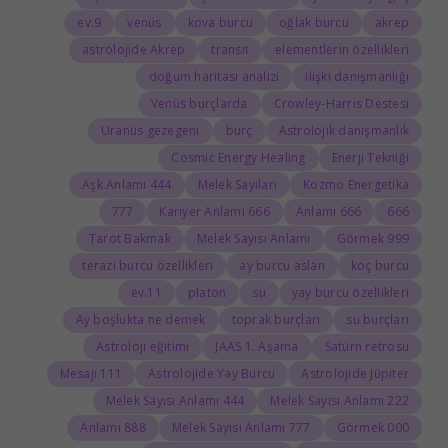
9.ev
venüs
kova burcu
oğlak burcu
akrep
astrolojide Akrep
transit
elementlerin özellikleri
doğum haritası analizi
ilişki danışmanlığı
Venüs burçlarda
Crowley-Harris Destesi
Uranüs gezegeni
burç
Astrolojik danışmanlık
Cosmic Energy Healing
Enerji Tekniği
444 Aşk Anlamı
Melek Sayıları
Kozmo Energetika
777
666 Kariyer Anlamı
666 Anlamı
666
Tarot Bakmak
Melek Sayısı Anlamı
999 Görmek
terazi burcu özellikleri
ay burcu aslan
koç burcu
11.ev
platon
su
yay burcu özellikleri
Ay boşlukta ne demek
toprak burçları
su burçları
Astroloji eğitimi
JAAS 1. Aşama
Satürn retrosu
111 Mesajı
Astrolojide Yay Burcu
Astrolojide Jüpiter
444 Melek Sayısı Anlamı
222 Melek Sayısı Anlamı
888 Anlamı
777 Melek Sayısı Anlamı
000 Görmek