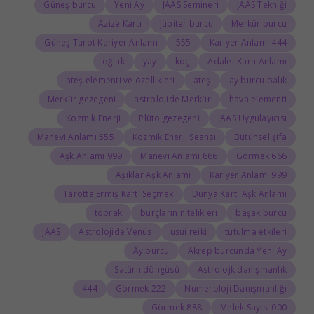
Güneş burcu
Yeni Ay
JAAS Semineri
JAAS Tekniği
Azize Kartı
Jüpiter burcu
Merkür burcu
Güneş Tarot Kariyer Anlamı
555
444 Kariyer Anlamı
oğlak
yay
koç
Adalet Kartı Anlamı
ateş elementi ve özellikleri
ateş
ay burcu balık
Merkür gezegeni
astrolojide Merkür
hava elementi
Kozmik Enerji
Plüto gezegeni
JAAS Uygulayıcısı
555 Manevi Anlamı
Kozmik Enerji Seansı
Bütünsel şifa
999 Aşk Anlamı
666 Manevi Anlamı
666 Görmek
Aşıklar Aşk Anlamı
999 Kariyer Anlamı
Tarotta Ermiş Kartı Seçmek
Dünya Kartı Aşk Anlamı
toprak
burçların nitelikleri
başak burcu
JAAS
Astrolojide Venüs
usui reiki
tutulma etkileri
Ay burcu
Akrep burcunda Yeni Ay
Satürn döngüsü
Astrolojk danışmanlık
444
222 Görmek
Numeroloji Danışmanlığı
888 Görmek
000 Melek Sayısı