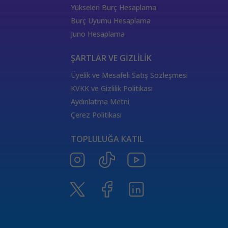
333 Kariyer Anlamı
111 Melek Sayısı Anlamı
Yükselen Burç Hesaplama
444 Görmek
333 Melek Sayısı Anlamı
Burç Uyumu Hesaplama
555 Melek Sayısı Anlamı
444 Manevi Anlamı
Juno Hesaplama
aslan
boğa
Dünya Kartı Sağlık Anlamı
değişken
burçların elementleri
yükselen başak
ŞARTLAR VE GİZLİLİK
doğum haritası
7.ev
2.ev
Üyelik ve Mesafeli Satış Sözleşmesi
Satürn Balık burcunda
yükselen burçların özellikleri
KVKK ve Gizlilik Politikası
Tarot Destesi
ThetaHealing seansı
kundalini reiki
Aydınlatma Metni
Satürn burcu
Venüs burcu
Tarot Uzmanları
Çerez Politikası
555 Görmek
Numeroloji Uzmanı
Kozmik Enerji Şifası
TOPLULUĞA KATIL
Aşıklar Tarot Kartı
777 Melek Sayısı
000 Mesajı
Merkür Oğlak burcunda
Güneş Tarot Sağlık Anlamı
Ay Tarot Sağlık Anlamı
8 sayısının anlamı
Değnek Üçlüsü Anlamı
yıldız kartı aşk anlamı
Denge kartı anlamı
Burçlar ve Moda
DEĞNEK BEŞLİSİ KARİYER ANLAMI
TAROTTA DEĞNEK DOKUZLUSU AŞK ANLAMI