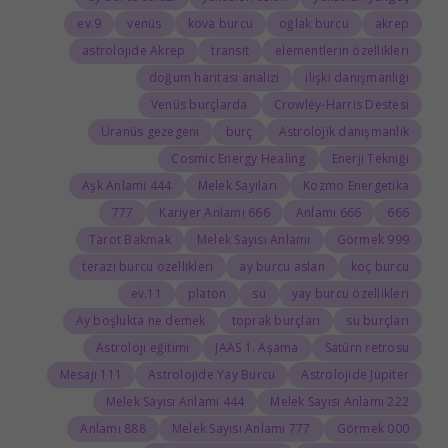
9.ev
venüs
kova burcu
oğlak burcu
akrep
astrolojide Akrep
transit
elementlerin özellikleri
doğum haritası analizi
ilişki danışmanlığı
Venüs burçlarda
Crowley-Harris Destesi
Uranüs gezegeni
burç
Astrolojik danışmanlık
Cosmic Energy Healing
Enerji Tekniği
444 Aşk Anlamı
Melek Sayıları
Kozmo Energetika
777
666 Kariyer Anlamı
666 Anlamı
666
Tarot Bakmak
Melek Sayısı Anlamı
999 Görmek
terazi burcu özellikleri
ay burcu aslan
koç burcu
11.ev
platon
su
yay burcu özellikleri
Ay boşlukta ne demek
toprak burçları
su burçları
Astroloji eğitimi
JAAS 1. Aşama
Satürn retrosu
111 Mesajı
Astrolojide Yay Burcu
Astrolojide Jüpiter
444 Melek Sayısı Anlamı
222 Melek Sayısı Anlamı
888 Anlamı
777 Melek Sayısı Anlamı
000 Görmek