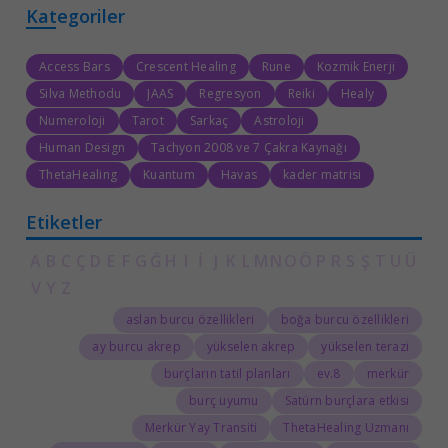
Kategoriler
Access Bars
Crescent Healing
Rune
Kozmik Enerji
Silva Methodu
JAAS
Regresyon
Reiki
Healy
Numeroloji
Tarot
Sarkaç
Astroloji
Human Design
Tachyon 2008 ve 7 Çakra Kaynağı
ThetaHealing
Kuantum
Havas
kader matrisi
Etiketler
A
B
C
Ç
D
E
F
G
Ğ
H
I
İ
J
K
L
M
N
O
Ö
P
R
S
Ş
T
U
Ü
V
Y
Z
aslan burcu özellikleri
boğa burcu özellikleri
ay burcu akrep
yükselen akrep
yükselen terazi
burçların tatil planları
8.ev
merkür
burç uyumu
Satürn burçlara etkisi
Merkür Yay Transiti
ThetaHealing Uzmanı