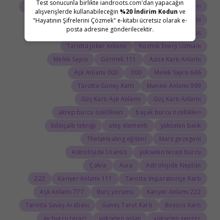
Test sonucunla birlikte iandroots.com'dan yapacağın
Tarot Açılımı
Tarot Sembolleri
ThetaHealing semineri
alışverişlerde kullanabileceğin
%20 İndirim Kodun
ve
Uranüs burcu
Jean Adrienne Arınma Sistemi
"Hayatının Şifrelerini Çözmek" e-kitabı ücretsiz olarak e-
posta adresine gönderilecektir.
Astroloji Sözlüğü
Doğum haritasında Uranüs
Tarotta Joker Anlamı
Kozmik Enerji Uzmanı
Melek Sayısı
111 Görmek
Azize Kartı Anlamı
000 Aşk Anlamı
000
666 Melek Sayısı
Tarotta Güneş Kartı
999 Manevi Anlamı
Güç Kartı Aşk Anlamı
Güç Kartı Anlamı
akrep burcu özellikleri
başak burcu özellikleri
bilinçaltı tekniği
ateş elementi
yükselen balık
ThetaHealing eğitimi
Mars gezegeni
Astrolojide Uranüs
yükselen terazi burcu
Çakra
Aura
Astrolojide Neptün
222
111 Kariyer Anlamı
Tarotta İmparatoriçe Kartı
777 Aşk Anlamı
Burç yorumu
222 Kariyer Anlamı
Tarotta Savaş Arabası
Güneş Tarot Kartı
Büyücü Kartı
ay burcu terazi
yükselen aslan
yükselen yengeç