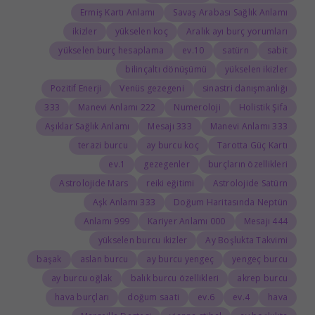
Ermiş Kartı Anlamı
Savaş Arabası Sağlık Anlamı
ikizler
yükselen koç
Aralık ayı burç yorumları
yükselen burç hesaplama
10.ev
satürn
sabit
bilinçaltı dönüşümü
yükselen ikizler
Pozitif Enerji
Venüs gezegeni
sinastri danışmanlığı
333
222 Manevi Anlamı
Numeroloji
Holistik Şifa
Aşıklar Sağlık Anlamı
333 Mesajı
333 Manevi Anlamı
terazi burcu
ay burcu koç
Tarotta Güç Kartı
1.ev
gezegenler
burçların özellikleri
Astrolojide Mars
reiki eğitimi
Astrolojide Satürn
333 Aşk Anlamı
Doğum Haritasında Neptün
999 Anlamı
000 Kariyer Anlamı
444 Mesajı
yükselen burcu ikizler
Ay Boşlukta Takvimi
başak
aslan burcu
ay burcu yengeç
yengeç burcu
ay burcu oğlak
balık burcu özellikleri
akrep burcu
hava burçları
doğum saati
6.ev
4.ev
hava