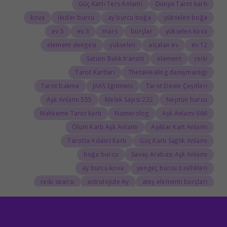
Güç Kartı Ters Anlamı
Dünya Tarot kartı
kova
ikizler burcu
ay burcu boğa
yükselen boğa
5.ev
3.ev
mars
burçlar
yükselen kova
element dengesi
yükselen
alçalan ev
12.ev
Satürn Balık transiti
element
reiki
Tarot Kartları
ThetaHealing danışmanlığı
Tarot bakma
JAAS Eğitmeni
Tarot Deste Çeşitleri
555 Aşk Anlamı
222 Melek Sayısı
Neptün burcu
Mahkeme Tarot kartı
Numerolog
666 Aşk Anlamı
Ölüm Kartı Aşk Anlamı
Aşıklar Kart Anlamı
Tarotta Adalet Kartı
Güç Kartı Sağlık Anlamı
boğa burcu
Savaş Arabası Aşk Anlamı
ay burcu kova
yengeç burcu özellikleri
reiki seansı
astrolojide Ay
ateş elementi burçları
Tarolog
Doğum Haritasında Mars
astrolog
Cosmoenergetica
JAAS Seansı
Rider-Waite Destesi
Dolunay
333 Görmek
111 Aşk Anlamı
111