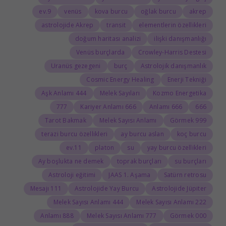
9.ev
venüs
kova burcu
oğlak burcu
akrep
astrolojide Akrep
transit
elementlerin özellikleri
doğum haritası analizi
ilişki danışmanlığı
Venüs burçlarda
Crowley-Harris Destesi
Uranüs gezegeni
burç
Astrolojik danışmanlık
Cosmic Energy Healing
Enerji Tekniği
444 Aşk Anlamı
Melek Sayıları
Kozmo Energetika
777
666 Kariyer Anlamı
666 Anlamı
666
Tarot Bakmak
Melek Sayısı Anlamı
999 Görmek
terazi burcu özellikleri
ay burcu aslan
koç burcu
11.ev
platon
su
yay burcu özellikleri
Ay boşlukta ne demek
toprak burçları
su burçları
Astroloji eğitimi
JAAS 1. Aşama
Satürn retrosu
111 Mesajı
Astrolojide Yay Burcu
Astrolojide Jüpiter
444 Melek Sayısı Anlamı
222 Melek Sayısı Anlamı
888 Anlamı
777 Melek Sayısı Anlamı
000 Görmek