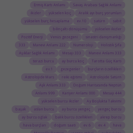
Ermiş Kartı Anlamı
Savaş Arabası Sağlık Anlamı
ikizler
yükselen koç
Aralık ayı burç yorumları
yükselen burç hesaplama
10.ev
satürn
sabit
bilinçaltı dönüşümü
yükselen ikizler
Pozitif Enerji
Venüs gezegeni
sinastri danışmanlığı
333
222 Manevi Anlamı
Numeroloji
Holistik Şifa
Aşıklar Sağlık Anlamı
333 Mesajı
333 Manevi Anlamı
terazi burcu
ay burcu koç
Tarotta Güç Kartı
1.ev
gezegenler
burçların özellikleri
Astrolojide Mars
reiki eğitimi
Astrolojide Satürn
333 Aşk Anlamı
Doğum Haritasında Neptün
999 Anlamı
000 Kariyer Anlamı
444 Mesajı
yükselen burcu ikizler
Ay Boşlukta Takvimi
başak
aslan burcu
ay burcu yengeç
yengeç burcu
ay burcu oğlak
balık burcu özellikleri
akrep burcu
hava burçları
doğum saati
6.ev
4.ev
hava