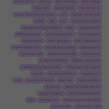
Güneş burcu
Yeni Ay
JAAS Semineri
JAAS Tekniği
Azize Kartı
Jüpiter burcu
Merkür burcu
Güneş Tarot Kariyer Anlamı
555
444 Kariyer Anlamı
oğlak
yay
koç
Adalet Kartı Anlamı
ateş elementi ve özellikleri
ateş
ay burcu balık
Merkür gezegeni
astrolojide Merkür
hava elementi
Kozmik Enerji
Plüto gezegeni
JAAS Uygulayıcısı
555 Manevi Anlamı
Kozmik Enerji Seansı
Bütünsel şifa
999 Aşk Anlamı
666 Manevi Anlamı
666 Görmek
Aşıklar Aşk Anlamı
999 Kariyer Anlamı
Tarotta Ermiş Kartı Seçmek
Dünya Kartı Aşk Anlamı
toprak
burçların nitelikleri
başak burcu
JAAS
Astrolojide Venüs
usui reiki
tutulma etkileri
Ay burcu
Akrep burcunda Yeni Ay
Satürn döngüsü
Astrolojk danışmanlık
444
222 Görmek
Numeroloji Danışmanlığı
888 Görmek
000 Melek Sayısı