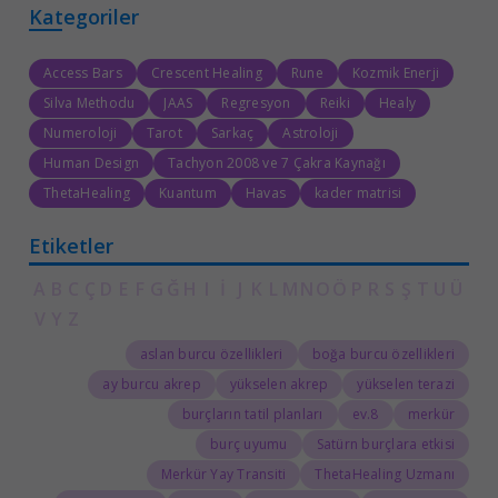
Kategoriler
Access Bars
Crescent Healing
Rune
Kozmik Enerji
Silva Methodu
JAAS
Regresyon
Reiki
Healy
Numeroloji
Tarot
Sarkaç
Astroloji
Human Design
Tachyon 2008 ve 7 Çakra Kaynağı
ThetaHealing
Kuantum
Havas
kader matrisi
Etiketler
A
B
C
Ç
D
E
F
G
Ğ
H
I
İ
J
K
L
M
N
O
Ö
P
R
S
Ş
T
U
Ü
V
Y
Z
aslan burcu özellikleri
boğa burcu özellikleri
ay burcu akrep
yükselen akrep
yükselen terazi
burçların tatil planları
8.ev
merkür
burç uyumu
Satürn burçlara etkisi
Merkür Yay Transiti
ThetaHealing Uzmanı