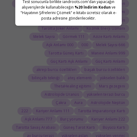
Test sonucunla birlikte iandroots.com'dan yapacağın
Tarot Açılımı
Tarot Sembolleri
ThetaHealing semineri
alışverişlerde kullanabileceğin
%20 İndirim Kodun
ve
Uranüs burcu
Jean Adrienne Arınma Sistemi
"Hayatının Şifrelerini Çözmek" e-kitabı ücretsiz olarak e-
posta adresine gönderilecektir.
Astroloji Sözlüğü
Doğum haritasında Uranüs
Tarotta Joker Anlamı
Kozmik Enerji Uzmanı
Melek Sayısı
111 Görmek
Azize Kartı Anlamı
000 Aşk Anlamı
000
666 Melek Sayısı
Tarotta Güneş Kartı
999 Manevi Anlamı
Güç Kartı Aşk Anlamı
Güç Kartı Anlamı
akrep burcu özellikleri
başak burcu özellikleri
bilinçaltı tekniği
ateş elementi
yükselen balık
ThetaHealing eğitimi
Mars gezegeni
Astrolojide Uranüs
yükselen terazi burcu
Çakra
Aura
Astrolojide Neptün
222
111 Kariyer Anlamı
Tarotta İmparatoriçe Kartı
777 Aşk Anlamı
Burç yorumu
222 Kariyer Anlamı
Tarotta Savaş Arabası
Güneş Tarot Kartı
Büyücü Kartı
ay burcu terazi
yükselen aslan
yükselen yengeç