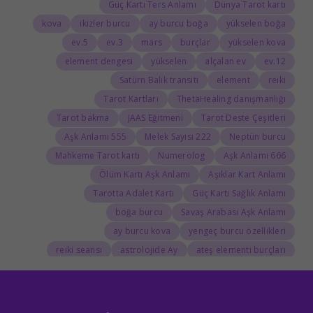
Güç Kartı Ters Anlamı
Dünya Tarot kartı
kova
ikizler burcu
ay burcu boğa
yükselen boğa
5.ev
3.ev
mars
burçlar
yükselen kova
element dengesi
yükselen
alçalan ev
12.ev
Satürn Balık transiti
element
reiki
Tarot Kartları
ThetaHealing danışmanlığı
Tarot bakma
JAAS Eğitmeni
Tarot Deste Çeşitleri
555 Aşk Anlamı
222 Melek Sayısı
Neptün burcu
Mahkeme Tarot kartı
Numerolog
666 Aşk Anlamı
Ölüm Kartı Aşk Anlamı
Aşıklar Kart Anlamı
Tarotta Adalet Kartı
Güç Kartı Sağlık Anlamı
boğa burcu
Savaş Arabası Aşk Anlamı
ay burcu kova
yengeç burcu özellikleri
reiki seansı
astrolojide Ay
ateş elementi burçları
Tarolog
Doğum Haritasında Mars
astrolog
Cosmoenergetica
JAAS Seansı
Rider-Waite Destesi
Dolunay
333 Görmek
111 Aşk Anlamı
111