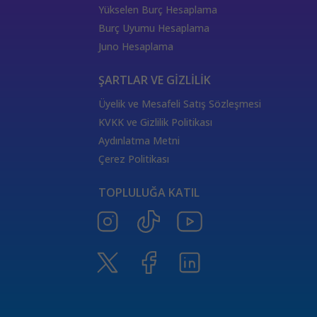
333 Kariyer Anlamı
111 Melek Sayısı Anlamı
Yükselen Burç Hesaplama
444 Görmek
333 Melek Sayısı Anlamı
Burç Uyumu Hesaplama
555 Melek Sayısı Anlamı
444 Manevi Anlamı
Juno Hesaplama
aslan
boğa
Dünya Kartı Sağlık Anlamı
değişken
burçların elementleri
yükselen başak
ŞARTLAR VE GİZLİLİK
doğum haritası
7.ev
2.ev
Üyelik ve Mesafeli Satış Sözleşmesi
Satürn Balık burcunda
yükselen burçların özellikleri
KVKK ve Gizlilik Politikası
Tarot Destesi
ThetaHealing seansı
kundalini reiki
Aydınlatma Metni
Satürn burcu
Venüs burcu
Tarot Uzmanları
Çerez Politikası
555 Görmek
Numeroloji Uzmanı
Kozmik Enerji Şifası
TOPLULUĞA KATIL
Aşıklar Tarot Kartı
777 Melek Sayısı
000 Mesajı
Merkür Oğlak burcunda
Güneş Tarot Sağlık Anlamı
Ay Tarot Sağlık Anlamı
8 sayısının anlamı
Değnek Üçlüsü Anlamı
yıldız kartı aşk anlamı
Denge kartı anlamı
Burçlar ve Moda
DEĞNEK BEŞLİSİ KARİYER ANLAMI
TAROTTA DEĞNEK DOKUZLUSU AŞK ANLAMI