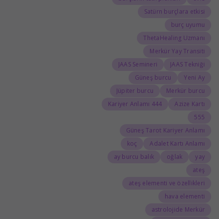
Satürn burçlara etkisi
burç uyumu
ThetaHealing Uzmanı
Merkür Yay Transiti
JAAS Semineri
JAAS Tekniği
Güneş burcu
Yeni Ay
Jüpiter burcu
Merkür burcu
444 Kariyer Anlamı
Azize Kartı
555
Güneş Tarot Kariyer Anlamı
koç
Adalet Kartı Anlamı
ay burcu balık
oğlak
yay
ateş
ateş elementi ve özellikleri
hava elementi
astrolojide Merkür