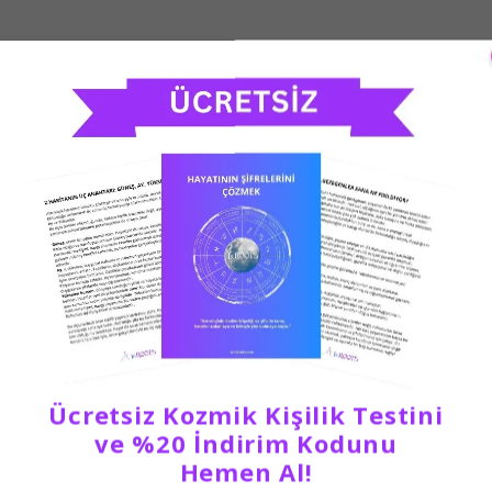
Ücretsiz Kozmik Kişilik Testini
ve %20 İndirim Kodunu
Hemen Al!