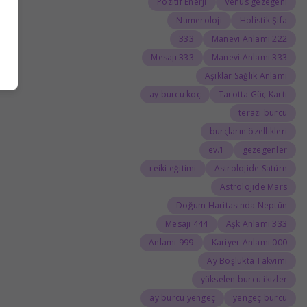
Pozitif Enerji
Venüs gezegeni
Numeroloji
Holistik Şifa
333
222 Manevi Anlamı
333 Mesajı
333 Manevi Anlamı
Aşıklar Sağlık Anlamı
ay burcu koç
Tarotta Güç Kartı
terazi burcu
burçların özellikleri
1.ev
gezegenler
reiki eğitimi
Astrolojide Satürn
Astrolojide Mars
Doğum Haritasında Neptün
444 Mesajı
333 Aşk Anlamı
999 Anlamı
000 Kariyer Anlamı
Ay Boşlukta Takvimi
yükselen burcu ikizler
ay burcu yengeç
yengeç burcu