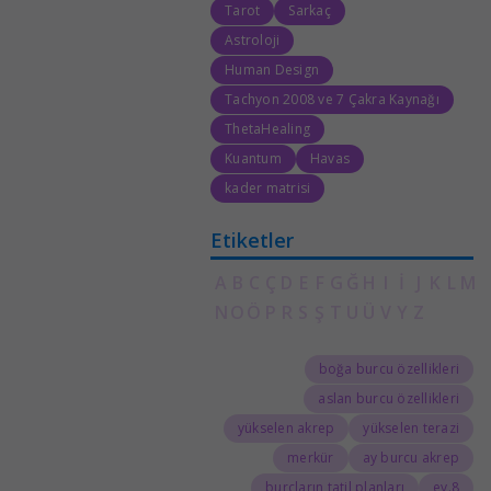
Tarot
Sarkaç
Astroloji
Human Design
Tachyon 2008 ve 7 Çakra Kaynağı
ThetaHealing
Kuantum
Havas
kader matrisi
Etiketler
A
B
C
Ç
D
E
F
G
Ğ
H
I
İ
J
K
L
M
N
O
Ö
P
R
S
Ş
T
U
Ü
V
Y
Z
boğa burcu özellikleri
aslan burcu özellikleri
yükselen akrep
yükselen terazi
merkür
ay burcu akrep
burçların tatil planları
8.ev