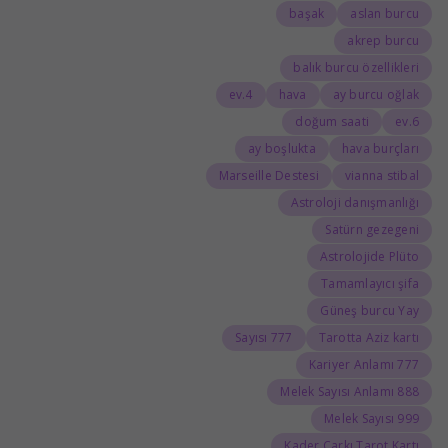
başak
aslan burcu
akrep burcu
balık burcu özellikleri
4.ev
hava
ay burcu oğlak
doğum saati
6.ev
ay boşlukta
hava burçları
Marseille Destesi
vianna stibal
Astroloji danışmanlığı
Satürn gezegeni
Astrolojide Plüto
Tamamlayıcı şifa
Güneş burcu Yay
777 Sayısı
Tarotta Aziz kartı
777 Kariyer Anlamı
888 Melek Sayısı Anlamı
999 Melek Sayısı
Kader Çarkı Tarot Kartı