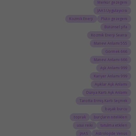
Merkür gezegeni
JAAS Uygulayıcısı
Kozmik Enerji
Plüto gezegeni
Bütünsel şifa
Kozmik Enerji Seansı
555 Manevi Anlamı
666 Görmek
666 Manevi Anlamı
999 Aşk Anlamı
999 Kariyer Anlamı
Aşıklar Aşk Anlamı
Dünya Kartı Aşk Anlamı
Tarotta Ermiş Kartı Seçmek
başak burcu
toprak
burçların nitelikleri
usui reiki
tutulma etkileri
JAAS
Astrolojide Venüs