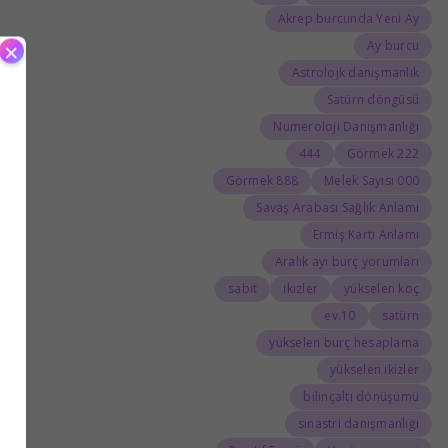
Akrep burcunda Yeni Ay
×
Ay burcu
Astrolojk danışmanlık
Satürn döngüsü
Numeroloji Danışmanlığı
444
222 Görmek
888 Görmek
000 Melek Sayısı
Savaş Arabası Sağlık Anlamı
Ermiş Kartı Anlamı
Aralık ayı burç yorumları
sabit
ikizler
yükselen koç
10.ev
satürn
yükselen burç hesaplama
yükselen ikizler
bilinçaltı dönüşümü
sinastri danışmanlığı