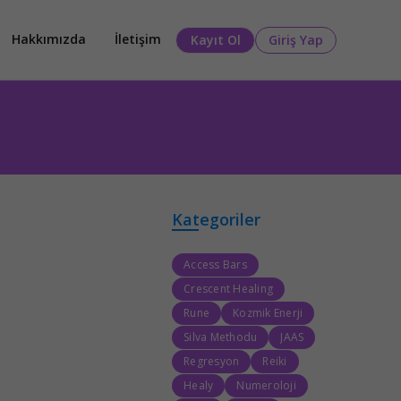
Hakkımızda
İletişim
Kayıt Ol
Giriş Yap
Kategoriler
Access Bars
Crescent Healing
Rune
Kozmik Enerji
Silva Methodu
JAAS
Regresyon
Reiki
Healy
Numeroloji