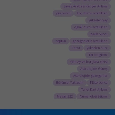
Savaş Arabası Kariyer Anlamı
yay burcu
koç burcu özellikleri
yükselen yay
oğlak burcu özellikleri
balık burcu
neptün
gezegenlerin özellikleri
Tarot
yükselen burç
Tarot Eğitimi
Yeni Ay ve burçlara etkisi
Astrolojide Güneş
Astrolojide gezegenler
Bütünsel Yaklaşım
Plüto burcu
Tarot Kart Anlamı
222 Mesajı
Numeroloji Eğitimi
555 Kariyer Anlamı
888 Kariyer Anlamı