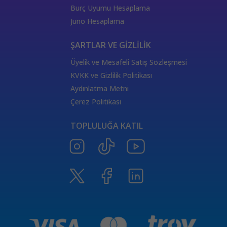
444 Görmek
333 Melek Sayısı Anlamı
Burç Uyumu Hesaplama
555 Melek Sayısı Anlamı
444 Manevi Anlamı
Juno Hesaplama
aslan
boğa
Dünya Kartı Sağlık Anlamı
değişken
burçların elementleri
yükselen başak
ŞARTLAR VE GİZLİLİK
doğum haritası
7.ev
2.ev
Üyelik ve Mesafeli Satış Sözleşmesi
Satürn Balık burcunda
yükselen burçların özellikleri
KVKK ve Gizlilik Politikası
Tarot Destesi
ThetaHealing seansı
kundalini reiki
Aydınlatma Metni
Satürn burcu
Venüs burcu
Tarot Uzmanları
Çerez Politikası
555 Görmek
Numeroloji Uzmanı
Kozmik Enerji Şifası
TOPLULUĞA KATIL
Aşıklar Tarot Kartı
777 Melek Sayısı
000 Mesajı
Merkür Oğlak burcunda
Güneş Tarot Sağlık Anlamı
Ay Tarot Sağlık Anlamı
8 sayısının anlamı
Değnek Üçlüsü Anlamı
yıldız kartı aşk anlamı
Denge kartı anlamı
Burçlar ve Moda
DEĞNEK BEŞLİSİ KARİYER ANLAMI
TAROTTA DEĞNEK DOKUZLUSU AŞK ANLAMI
tarotta değnek ikilisi sağlık anlamı