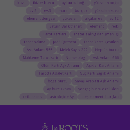
kova
ikizler burcu
ay burcu boğa
yükselen boğa
5.ev
3.ev
mars
burçlar
yükselen kova
element dengesi
yükselen
alçalan ev
12.ev
Satürn Balık transiti
element
reiki
Tarot Kartları
ThetaHealing danışmanlığı
Tarot bakma
JAAS Eğitmeni
Tarot Deste Çeşitleri
555 Aşk Anlamı
222 Melek Sayısı
Neptün burcu
Mahkeme Tarot kartı
Numerolog
666 Aşk Anlamı
Ölüm Kartı Aşk Anlamı
Aşıklar Kart Anlamı
Tarotta Adalet Kartı
Güç Kartı Sağlık Anlamı
boğa burcu
Savaş Arabası Aşk Anlamı
ay burcu kova
yengeç burcu özellikleri
reiki seansı
astrolojide Ay
ateş elementi burçları
Tarolog
Doğum Haritasında Mars
astrolog
Cosmoenergetica
JAAS Seansı
Rider-Waite Destesi
Dolunay
333 Görmek
111 Aşk Anlamı
111
888 Manevi Anlamı
777 Görmek
777 Manevi Anlamı