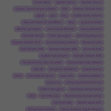
Azize Kartı
Jüpiter burcu
Merkür burcu
Güneş Tarot Kariyer Anlamı
555
444 Kariyer Anlamı
oğlak
yay
koç
Adalet Kartı Anlamı
ateş elementi ve özellikleri
ateş
ay burcu balık
Merkür gezegeni
astrolojide Merkür
hava elementi
Kozmik Enerji
Plüto gezegeni
JAAS Uygulayıcısı
555 Manevi Anlamı
Kozmik Enerji Seansı
Bütünsel şifa
999 Aşk Anlamı
666 Manevi Anlamı
666 Görmek
Aşıklar Aşk Anlamı
999 Kariyer Anlamı
Tarotta Ermiş Kartı Seçmek
Dünya Kartı Aşk Anlamı
toprak
burçların nitelikleri
başak burcu
JAAS
Astrolojide Venüs
usui reiki
tutulma etkileri
Ay burcu
Akrep burcunda Yeni Ay
Satürn döngüsü
Astrolojk danışmanlık
444
222 Görmek
Numeroloji Danışmanlığı
888 Görmek
000 Melek Sayısı
Ermiş Kartı Anlamı
Savaş Arabası Sağlık Anlamı