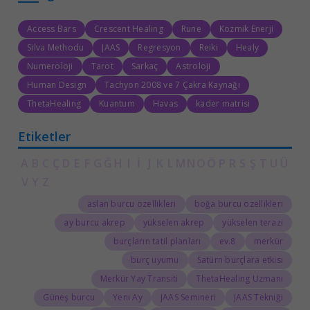
Access Bars
Crescent Healing
Rune
Kozmik Enerji
Silva Methodu
JAAS
Regresyon
Reiki
Healy
Numeroloji
Tarot
Sarkaç
Astroloji
Human Design
Tachyon 2008 ve 7 Çakra Kaynağı
ThetaHealing
Kuantum
Havas
kader matrisi
Etiketler
A
B
C
Ç
D
E
F
G
Ğ
H
I
İ
J
K
L
M
N
O
Ö
P
R
S
Ş
T
U
Ü
V
Y
Z
aslan burcu özellikleri
boğa burcu özellikleri
ay burcu akrep
yükselen akrep
yükselen terazi
burçların tatil planları
8.ev
merkür
burç uyumu
Satürn burçlara etkisi
Merkür Yay Transiti
ThetaHealing Uzmanı
Güneş burcu
Yeni Ay
JAAS Semineri
JAAS Tekniği