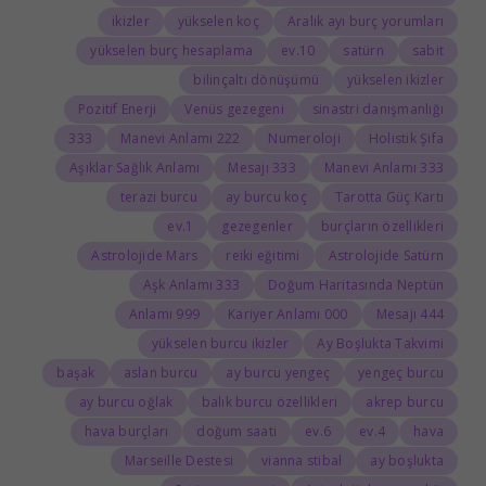
ikizler
yükselen koç
Aralık ayı burç yorumları
yükselen burç hesaplama
10.ev
satürn
sabit
bilinçaltı dönüşümü
yükselen ikizler
Pozitif Enerji
Venüs gezegeni
sinastri danışmanlığı
333
222 Manevi Anlamı
Numeroloji
Holistik Şifa
Aşıklar Sağlık Anlamı
333 Mesajı
333 Manevi Anlamı
terazi burcu
ay burcu koç
Tarotta Güç Kartı
1.ev
gezegenler
burçların özellikleri
Astrolojide Mars
reiki eğitimi
Astrolojide Satürn
333 Aşk Anlamı
Doğum Haritasında Neptün
999 Anlamı
000 Kariyer Anlamı
444 Mesajı
yükselen burcu ikizler
Ay Boşlukta Takvimi
başak
aslan burcu
ay burcu yengeç
yengeç burcu
ay burcu oğlak
balık burcu özellikleri
akrep burcu
hava burçları
doğum saati
6.ev
4.ev
hava
Marseille Destesi
vianna stibal
ay boşlukta