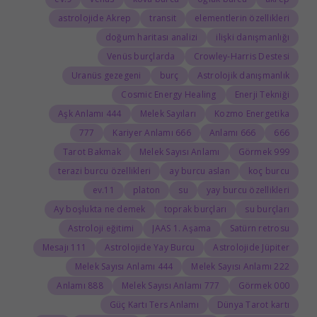
astrolojide Akrep
transit
elementlerin özellikleri
doğum haritası analizi
ilişki danışmanlığı
Venüs burçlarda
Crowley-Harris Destesi
Uranüs gezegeni
burç
Astrolojik danışmanlık
Cosmic Energy Healing
Enerji Tekniği
444 Aşk Anlamı
Melek Sayıları
Kozmo Energetika
777
666 Kariyer Anlamı
666 Anlamı
666
Tarot Bakmak
Melek Sayısı Anlamı
999 Görmek
terazi burcu özellikleri
ay burcu aslan
koç burcu
11.ev
platon
su
yay burcu özellikleri
Ay boşlukta ne demek
toprak burçları
su burçları
Astroloji eğitimi
JAAS 1. Aşama
Satürn retrosu
111 Mesajı
Astrolojide Yay Burcu
Astrolojide Jüpiter
444 Melek Sayısı Anlamı
222 Melek Sayısı Anlamı
888 Anlamı
777 Melek Sayısı Anlamı
000 Görmek
Güç Kartı Ters Anlamı
Dünya Tarot kartı