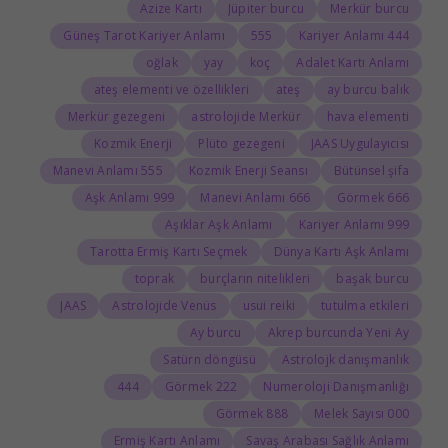
Azize Kartı
Jüpiter burcu
Merkür burcu
Güneş Tarot Kariyer Anlamı
555
444 Kariyer Anlamı
oğlak
yay
koç
Adalet Kartı Anlamı
ateş elementi ve özellikleri
ateş
ay burcu balık
Merkür gezegeni
astrolojide Merkür
hava elementi
Kozmik Enerji
Plüto gezegeni
JAAS Uygulayıcısı
555 Manevi Anlamı
Kozmik Enerji Seansı
Bütünsel şifa
999 Aşk Anlamı
666 Manevi Anlamı
666 Görmek
Aşıklar Aşk Anlamı
999 Kariyer Anlamı
Tarotta Ermiş Kartı Seçmek
Dünya Kartı Aşk Anlamı
toprak
burçların nitelikleri
başak burcu
JAAS
Astrolojide Venüs
usui reiki
tutulma etkileri
Ay burcu
Akrep burcunda Yeni Ay
Satürn döngüsü
Astrolojk danışmanlık
444
222 Görmek
Numeroloji Danışmanlığı
888 Görmek
000 Melek Sayısı
Ermiş Kartı Anlamı
Savaş Arabası Sağlık Anlamı