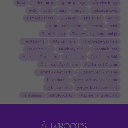
kova
ikizler burcu
ay burcu boğa
yükselen boğa
5.ev
3.ev
mars
burçlar
yükselen kova
element dengesi
yükselen
alçalan ev
12.ev
Satürn Balık transiti
element
reiki
Tarot Kartları
ThetaHealing danışmanlığı
Tarot bakma
JAAS Eğitmeni
Tarot Deste Çeşitleri
555 Aşk Anlamı
222 Melek Sayısı
Neptün burcu
Mahkeme Tarot kartı
Numerolog
666 Aşk Anlamı
Ölüm Kartı Aşk Anlamı
Aşıklar Kart Anlamı
Tarotta Adalet Kartı
Güç Kartı Sağlık Anlamı
boğa burcu
Savaş Arabası Aşk Anlamı
ay burcu kova
yengeç burcu özellikleri
reiki seansı
astrolojide Ay
ateş elementi burçları
Tarolog
Doğum Haritasında Mars
astrolog
Cosmoenergetica
JAAS Seansı
Rider-Waite Destesi
Dolunay
333 Görmek
111 Aşk Anlamı
111
888 Manevi Anlamı
777 Görmek
777 Manevi Anlamı