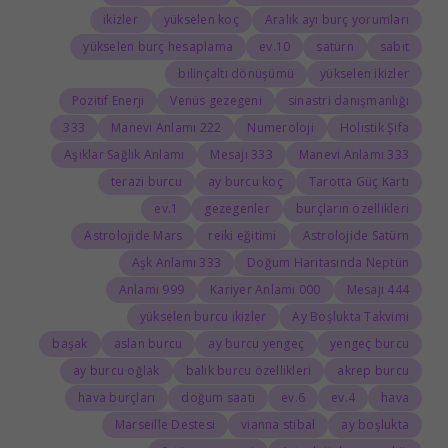
ikizler
yükselen koç
Aralık ayı burç yorumları
yükselen burç hesaplama
10.ev
satürn
sabit
bilinçaltı dönüşümü
yükselen ikizler
Pozitif Enerji
Venüs gezegeni
sinastri danışmanlığı
333
222 Manevi Anlamı
Numeroloji
Holistik Şifa
Aşıklar Sağlık Anlamı
333 Mesajı
333 Manevi Anlamı
terazi burcu
ay burcu koç
Tarotta Güç Kartı
1.ev
gezegenler
burçların özellikleri
Astrolojide Mars
reiki eğitimi
Astrolojide Satürn
333 Aşk Anlamı
Doğum Haritasında Neptün
999 Anlamı
000 Kariyer Anlamı
444 Mesajı
yükselen burcu ikizler
Ay Boşlukta Takvimi
başak
aslan burcu
ay burcu yengeç
yengeç burcu
ay burcu oğlak
balık burcu özellikleri
akrep burcu
hava burçları
doğum saati
6.ev
4.ev
hava
Marseille Destesi
vianna stibal
ay boşlukta