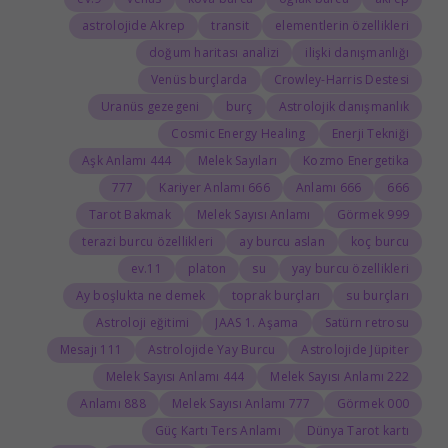
astrolojide Akrep
transit
elementlerin özellikleri
doğum haritası analizi
ilişki danışmanlığı
Venüs burçlarda
Crowley-Harris Destesi
Uranüs gezegeni
burç
Astrolojik danışmanlık
Cosmic Energy Healing
Enerji Tekniği
444 Aşk Anlamı
Melek Sayıları
Kozmo Energetika
777
666 Kariyer Anlamı
666 Anlamı
666
Tarot Bakmak
Melek Sayısı Anlamı
999 Görmek
terazi burcu özellikleri
ay burcu aslan
koç burcu
11.ev
platon
su
yay burcu özellikleri
Ay boşlukta ne demek
toprak burçları
su burçları
Astroloji eğitimi
JAAS 1. Aşama
Satürn retrosu
111 Mesajı
Astrolojide Yay Burcu
Astrolojide Jüpiter
444 Melek Sayısı Anlamı
222 Melek Sayısı Anlamı
888 Anlamı
777 Melek Sayısı Anlamı
000 Görmek
Güç Kartı Ters Anlamı
Dünya Tarot kartı