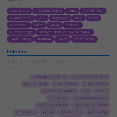
Access Bars
Crescent Healing
Rune
Kozmik Enerji
Silva Methodu
JAAS
Regresyon
Reiki
Healy
Numeroloji
Tarot
Sarkaç
Astroloji
Human Design
Tachyon 2008 ve 7 Çakra Kaynağı
ThetaHealing
Kuantum
Havas
kader matrisi
Etiketler
A
B
C
Ç
D
E
F
G
Ğ
H
I
İ
J
K
L
M
N
O
Ö
P
R
S
Ş
T
U
Ü
V
Y
Z
aslan burcu özellikleri
boğa burcu özellikleri
ay burcu akrep
yükselen akrep
yükselen terazi
burçların tatil planları
8.ev
merkür
burç uyumu
Satürn burçlara etkisi
Merkür Yay Transiti
ThetaHealing Uzmanı
Güneş burcu
Yeni Ay
JAAS Semineri
JAAS Tekniği