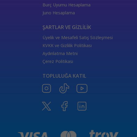
444 Görmek
333 Melek Sayısı Anlamı
Burç Uyumu Hesaplama
555 Melek Sayısı Anlamı
444 Manevi Anlamı
Juno Hesaplama
aslan
boğa
Dünya Kartı Sağlık Anlamı
değişken
burçların elementleri
yükselen başak
ŞARTLAR VE GİZLİLİK
doğum haritası
7.ev
2.ev
Üyelik ve Mesafeli Satış Sözleşmesi
Satürn Balık burcunda
yükselen burçların özellikleri
KVKK ve Gizlilik Politikası
Tarot Destesi
ThetaHealing seansı
kundalini reiki
Aydınlatma Metni
Satürn burcu
Venüs burcu
Tarot Uzmanları
Çerez Politikası
555 Görmek
Numeroloji Uzmanı
Kozmik Enerji Şifası
TOPLULUĞA KATIL
Aşıklar Tarot Kartı
777 Melek Sayısı
000 Mesajı
Merkür Oğlak burcunda
Güneş Tarot Sağlık Anlamı
Ay Tarot Sağlık Anlamı
8 sayısının anlamı
Değnek Üçlüsü Anlamı
yıldız kartı aşk anlamı
Denge kartı anlamı
Burçlar ve Moda
DEĞNEK BEŞLİSİ KARİYER ANLAMI
TAROTTA DEĞNEK DOKUZLUSU AŞK ANLAMI
tarotta değnek ikilisi sağlık anlamı