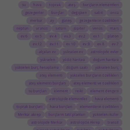
su
hava
toprak
ateş
burçların elementleri
gezegenler
burçlar
değişken
sabit
öncü
merkür
ay
güneş
gezegenlerin özellikleri
neptün
uranüs
satürn
jüpiter
venüs
mars
6.ev
5.ev
4.ev
3.ev
2.ev
1.ev
platon
12.ev
11.ev
10.ev
9.ev
8.ev
7.ev
alçalan ev
yükselen ev
astrolojide evler
yükselen
yıldız haritası
doğum haritası
yükselen burç hesaplama
doğum saati
yükselen burç
ateş elementi
yükselen burçların özellikleri
ateş elementi burçları
ateş elementi ve özellikleri
su burçları
element
reiki
element dengesi
astrolojide elementler
hava elementi
toprak burçları
hava burçları
elementlerin özellikleri
Merkür akrep
burçların tatil planları
yükselen ikizler
astrolojide Merkür
astrolojide Akrep
transit