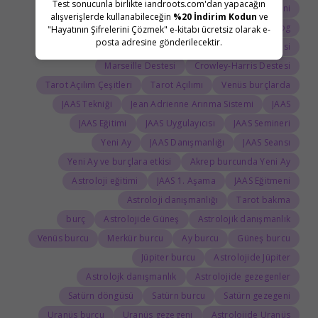
Test sonucunla birlikte iandroots.com'dan yapacağın
Tarot Uzmanları
Tarot Sembolleri
Tarot'un Kökeni
alışverişlerde kullanabileceğin
%20 İndirim Kodun
ve
Tarot Eğitimi
Tarot Deste Çeşitleri
Tarolog
"Hayatının Şifrelerini Çözmek" e-kitabı ücretsiz olarak e-
posta adresine gönderilecektir.
Thoth Destesi
Rider-Waite Destesi
Marseille Destesi
Crowley-Harris Destesi
Tarot Açılım Çeşitleri
Tarot Açılımı
Venüs burçlarda
JAAS Tekniği
Jean Adrienne Arınma Sistemi
JAAS
JAAS Eğitimi
JAAS Uygulayıcısı
JAAS Semineri
Yeni Ay
JAAS Danışmanlığı
JAAS Seansı
Yeni Ay ve burçlara etkisi
Akrep burcunda Yeni Ay
Astroloji eğitimi
JAAS 1. Aşama
JAAS Eğitmeni
Astroloji danışmanlığı
Tarot bakma
burç
Astrolojide Güneş
Astrolojik danışmanlık
Venüs burcu
Merkür burcu
Ay burcu
Güneş burcu
Jüpiter burcu
Astrolojide Jüpiter
Astrolojk danışmanlık
Astrolojide gezegenler
Satürn döngüsü
Satürn burcu
Satürn gezegeni
Uranüs burcu
Uranüs gezegeni
Astrolojide Uranüs