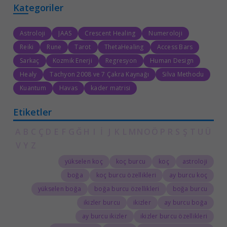
Kategoriler
Astroloji
JAAS
Crescent Healing
Numeroloji
Reiki
Rune
Tarot
ThetaHealing
Access Bars
Sarkaç
Kozmik Enerji
Regresyon
Human Design
Healy
Tachyon 2008 ve 7 Çakra Kaynağı
Silva Methodu
Kuantum
Havas
kader matrisi
Etiketler
A
B
C
Ç
D
E
F
G
Ğ
H
I
İ
J
K
L
M
N
O
Ö
P
R
S
Ş
T
U
Ü
V
Y
Z
yükselen koç
koç burcu
koç
astroloji
boğa
koç burcu özellikleri
ay burcu koç
yükselen boğa
boğa burcu özellikleri
boğa burcu
ikizler burcu
ikizler
ay burcu boğa
ay burcu ikizler
ikizler burcu özellikleri