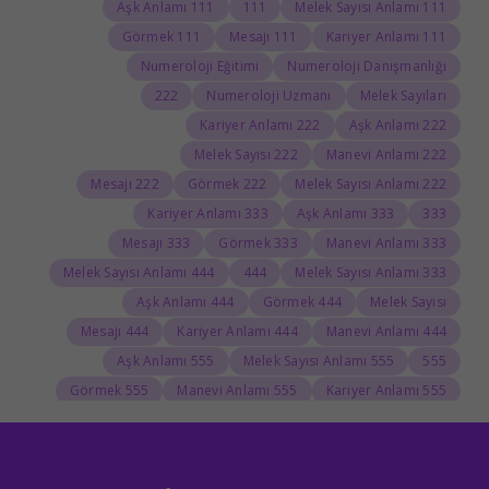
111 Aşk Anlamı
111
111 Melek Sayısı Anlamı
111 Görmek
111 Mesajı
111 Kariyer Anlamı
Numeroloji Eğitimi
Numeroloji Danışmanlığı
222
Numeroloji Uzmanı
Melek Sayıları
222 Kariyer Anlamı
222 Aşk Anlamı
222 Melek Sayısı
222 Manevi Anlamı
222 Mesajı
222 Görmek
222 Melek Sayısı Anlamı
333 Kariyer Anlamı
333 Aşk Anlamı
333
333 Mesajı
333 Görmek
333 Manevi Anlamı
444 Melek Sayısı Anlamı
444
333 Melek Sayısı Anlamı
444 Aşk Anlamı
444 Görmek
Melek Sayısı
444 Mesajı
444 Kariyer Anlamı
444 Manevi Anlamı
555 Aşk Anlamı
555 Melek Sayısı Anlamı
555
555 Görmek
555 Manevi Anlamı
555 Kariyer Anlamı
666 Anlamı
666 Melek Sayısı
666 Görmek
666
666 Kariyer Anlamı
666 Aşk Anlamı
Burç yorumu
Dolunay
666 Manevi Anlamı