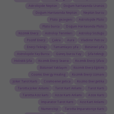
Astrolojide Neptün
Doğum haritasında Uranüs
Doğum Haritasında Neptün
Neptün burcu
Plüto gezegeni
Astrolojide Plüto
Plüto burcu
Doğum Haritasında Plüto
Kozmik Enerji
Astroloji Terimleri
Astroloji Sözlüğü
Pozitif Enerji
Çakra
Aura
Vladimir Petrov
Enerji Tekniği
Tamamlayıcı şifa
Bütünsel şifa
Astrolojide Yay Burcu
Güneş burcu Yay
Şifa tekniği
Holistik Şifa
Kozmik Enerji Seansı
Kozmik Enerji Şifası
Bütünsel Yaklaşım
Kozmik Enerji Eğitimi
Cosmic Energy Healing
Kozmik Enerji Uzmanı
Joker Tarot Kartı
Cosmoenergetica
Kozmo Energetika
Tarotta Joker Anlamı
Tarot Kart Anlamı
Tarot Kartı
Tarotta Aziz kartı
Azize Kartı Anlamı
Azize Kartı
İmparator Tarot Kartı
Aziz Kart Anlamı
Numeroloji
Tarotta İmparatoriçe Kartı