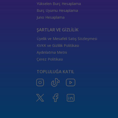
Dünya Kartı Sağlık Anlamı
Dünya Kartı Kariyer Anlamı
Yükselen Burç Hesaplama
Güneş Tarot Aşk Anlamı
Güneş Tarot Kartı
Burç Uyumu Hesaplama
Güneş Tarot Kariyer Anlamı
Güneş Tarot Sağlık Anlamı
Juno Hesaplama
Ölüm Kartı Aşk Anlamı
Tarotta Güneş Kartı
Güç Kartı Anlamı
Tarotta Güç Kartı
Tarot Bakmak
ŞARTLAR VE GİZLİLİK
Güç Kartı Sağlık Anlamı
Güç Kartı Aşk Anlamı
Üyelik ve Mesafeli Satış Sözleşmesi
Adalet Kartı Anlamı
Adalet Kartı
Güç Kartı Ters Anlamı
KVKK ve Gizlilik Politikası
Tarotta Savaş Arabası
Tarotta Adalet Kartı
Aydınlatma Metni
Savaş Arabası Kariyer Anlamı
Savaş Arabası Aşk Anlamı
Çerez Politikası
Tarotta Ermiş Kartı
Savaş Arabası Sağlık Anlamı
TOPLULUĞA KATIL
Tarotta Ermiş Kartı Seçmek
Ermiş Kartı Anlamı
Aralık ayı burç yorumları
Ay Boşlukta Takvimi
Merkür Oğlak burcunda
Merkür retrosu
haftalık burç yorumları
Oğlak burcunda Merkür retrosu
kova buru
2024 burç yorumu
2024 burçlar kariyer yorumu
2024 burçlar aşk yorumu
Sağlık Astrolojisi
2024 burçlar para yorumu