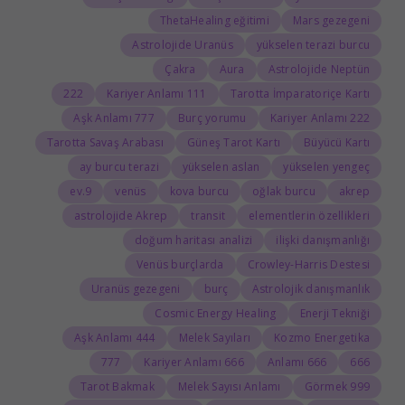
ThetaHealing eğitimi
Mars gezegeni
Astrolojide Uranüs
yükselen terazi burcu
Çakra
Aura
Astrolojide Neptün
222
111 Kariyer Anlamı
Tarotta İmparatoriçe Kartı
777 Aşk Anlamı
Burç yorumu
222 Kariyer Anlamı
Tarotta Savaş Arabası
Güneş Tarot Kartı
Büyücü Kartı
ay burcu terazi
yükselen aslan
yükselen yengeç
9.ev
venüs
kova burcu
oğlak burcu
akrep
astrolojide Akrep
transit
elementlerin özellikleri
doğum haritası analizi
ilişki danışmanlığı
Venüs burçlarda
Crowley-Harris Destesi
Uranüs gezegeni
burç
Astrolojik danışmanlık
Cosmic Energy Healing
Enerji Tekniği
444 Aşk Anlamı
Melek Sayıları
Kozmo Energetika
777
666 Kariyer Anlamı
666 Anlamı
666
Tarot Bakmak
Melek Sayısı Anlamı
999 Görmek