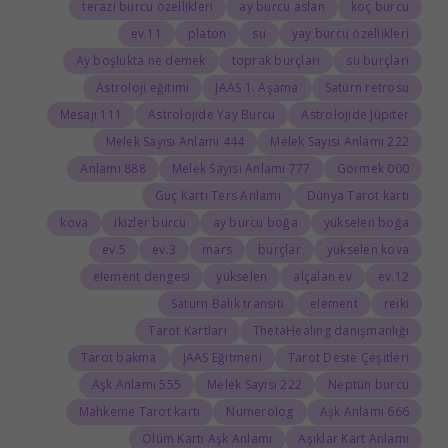
terazi burcu özellikleri
ay burcu aslan
koç burcu
11.ev
platon
su
yay burcu özellikleri
Ay boşlukta ne demek
toprak burçları
su burçları
Astroloji eğitimi
JAAS 1. Aşama
Satürn retrosu
111 Mesajı
Astrolojide Yay Burcu
Astrolojide Jüpiter
444 Melek Sayısı Anlamı
222 Melek Sayısı Anlamı
888 Anlamı
777 Melek Sayısı Anlamı
000 Görmek
Güç Kartı Ters Anlamı
Dünya Tarot kartı
kova
ikizler burcu
ay burcu boğa
yükselen boğa
5.ev
3.ev
mars
burçlar
yükselen kova
element dengesi
yükselen
alçalan ev
12.ev
Satürn Balık transiti
element
reiki
Tarot Kartları
ThetaHealing danışmanlığı
Tarot bakma
JAAS Eğitmeni
Tarot Deste Çeşitleri
555 Aşk Anlamı
222 Melek Sayısı
Neptün burcu
Mahkeme Tarot kartı
Numerolog
666 Aşk Anlamı
Ölüm Kartı Aşk Anlamı
Aşıklar Kart Anlamı