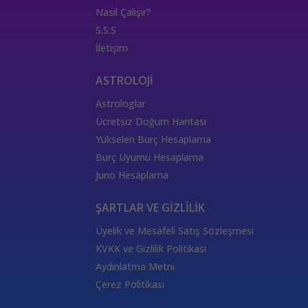
uranüs
balık
ay burcu başak
yengeç
Nasıl Çalışır?
Ay gezegeni
astrolojide elementler
S.S.S
Venüs transiti
thetahealing
evrensel yaşam enerjisi
İletişim
Thoth Destesi
Tarot Danışmanlığı
JAAS Danışmanlığı
JAAS Eğitimi
Tarot Açılım Çeşitleri
ASTROLOJİ
Kozmik Enerji Eğitimi
Şifa tekniği
Astroloji Terimleri
Astrologlar
Aziz Kart Anlamı
Tarot Kartı
Joker Tarot Kartı
Ücretsiz Doğum Haritası
333 Kariyer Anlamı
111 Melek Sayısı Anlamı
Yükselen Burç Hesaplama
444 Görmek
333 Melek Sayısı Anlamı
Burç Uyumu Hesaplama
555 Melek Sayısı Anlamı
444 Manevi Anlamı
Juno Hesaplama
aslan
boğa
Dünya Kartı Sağlık Anlamı
değişken
burçların elementleri
yükselen başak
ŞARTLAR VE GİZLİLİK
doğum haritası
7.ev
2.ev
Üyelik ve Mesafeli Satış Sözleşmesi
Satürn Balık burcunda
yükselen burçların özellikleri
KVKK ve Gizlilik Politikası
Tarot Destesi
ThetaHealing seansı
kundalini reiki
Aydınlatma Metni
Satürn burcu
Venüs burcu
Tarot Uzmanları
Çerez Politikası
555 Görmek
Numeroloji Uzmanı
Kozmik Enerji Şifası