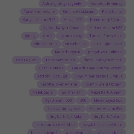
Astrolojide gezegenler
Astrolojide Güneş
Tarot Kart Anlamı
Bütünsel Yaklaşım
Plüto burcu
555 Kariyer Anlamı
222 Mesajı
Numeroloji Eğitimi
Aşıklar Kariyer Anlamı
888 Kariyer Anlamı
güneş
öncü
ay burcu yay
Tarotta Ermiş Kartı
yıldız haritası
yükselen ev
astrolojide evler
Mars döngüsü
parçalı ay tutulması
Tarot Açılımı
Tarot Sembolleri
ThetaHealing semineri
Uranüs burcu
Jean Adrienne Arınma Sistemi
Astroloji Sözlüğü
Doğum haritasında Uranüs
Tarotta Joker Anlamı
Kozmik Enerji Uzmanı
Melek Sayısı
111 Görmek
Azize Kartı Anlamı
000 Aşk Anlamı
000
666 Melek Sayısı
Tarotta Güneş Kartı
999 Manevi Anlamı
Güç Kartı Aşk Anlamı
Güç Kartı Anlamı
akrep burcu özellikleri
başak burcu özellikleri
bilinçaltı tekniği
ateş elementi
yükselen balık