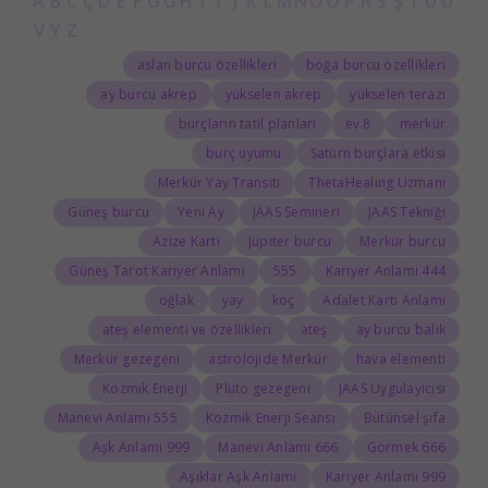
A
B
C
Ç
D
E
F
G
Ğ
H
I
İ
J
K
L
M
N
O
Ö
P
R
S
Ş
T
U
Ü
V
Y
Z
aslan burcu özellikleri
boğa burcu özellikleri
ay burcu akrep
yükselen akrep
yükselen terazi
burçların tatil planları
8.ev
merkür
burç uyumu
Satürn burçlara etkisi
Merkür Yay Transiti
ThetaHealing Uzmanı
Güneş burcu
Yeni Ay
JAAS Semineri
JAAS Tekniği
Azize Kartı
Jüpiter burcu
Merkür burcu
Güneş Tarot Kariyer Anlamı
555
444 Kariyer Anlamı
oğlak
yay
koç
Adalet Kartı Anlamı
ateş elementi ve özellikleri
ateş
ay burcu balık
Merkür gezegeni
astrolojide Merkür
hava elementi
Kozmik Enerji
Plüto gezegeni
JAAS Uygulayıcısı
555 Manevi Anlamı
Kozmik Enerji Seansı
Bütünsel şifa
999 Aşk Anlamı
666 Manevi Anlamı
666 Görmek
Aşıklar Aşk Anlamı
999 Kariyer Anlamı