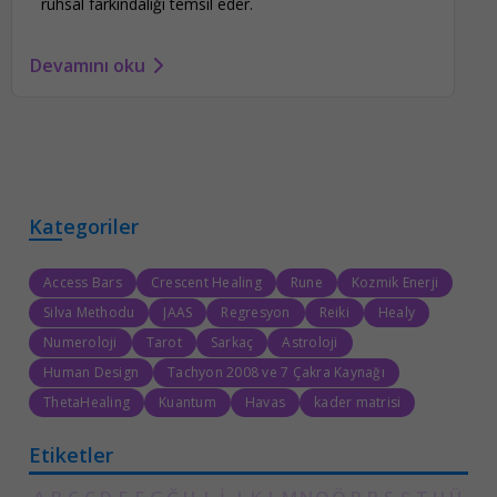
ruhsal farkındalığı temsil eder.
Devamını oku
Kategoriler
Access Bars
Crescent Healing
Rune
Kozmik Enerji
Silva Methodu
JAAS
Regresyon
Reiki
Healy
Numeroloji
Tarot
Sarkaç
Astroloji
Human Design
Tachyon 2008 ve 7 Çakra Kaynağı
ThetaHealing
Kuantum
Havas
kader matrisi
Etiketler