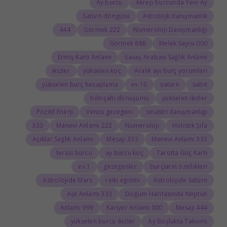
Ay burcu
Akrep burcunda Yeni Ay
Satürn döngüsü
Astrolojk danışmanlık
444
222 Görmek
Numeroloji Danışmanlığı
888 Görmek
000 Melek Sayısı
Ermiş Kartı Anlamı
Savaş Arabası Sağlık Anlamı
ikizler
yükselen koç
Aralık ayı burç yorumları
yükselen burç hesaplama
10.ev
satürn
sabit
bilinçaltı dönüşümü
yükselen ikizler
Pozitif Enerji
Venüs gezegeni
sinastri danışmanlığı
333
222 Manevi Anlamı
Numeroloji
Holistik Şifa
Aşıklar Sağlık Anlamı
333 Mesajı
333 Manevi Anlamı
terazi burcu
ay burcu koç
Tarotta Güç Kartı
1.ev
gezegenler
burçların özellikleri
Astrolojide Mars
reiki eğitimi
Astrolojide Satürn
333 Aşk Anlamı
Doğum Haritasında Neptün
999 Anlamı
000 Kariyer Anlamı
444 Mesajı
yükselen burcu ikizler
Ay Boşlukta Takvimi