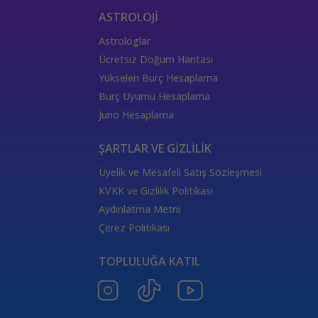
JAAS Danışmanlığı
JAAS Eğitimi
Tarot Açılım Çeşitleri
ASTROLOJİ
Kozmik Enerji Eğitimi
Şifa tekniği
Astroloji Terimleri
Astrologlar
Aziz Kart Anlamı
Tarot Kartı
Joker Tarot Kartı
Ücretsiz Doğum Haritası
333 Kariyer Anlamı
111 Melek Sayısı Anlamı
Yükselen Burç Hesaplama
444 Görmek
333 Melek Sayısı Anlamı
Burç Uyumu Hesaplama
555 Melek Sayısı Anlamı
444 Manevi Anlamı
Juno Hesaplama
aslan
boğa
Dünya Kartı Sağlık Anlamı
değişken
burçların elementleri
yükselen başak
ŞARTLAR VE GİZLİLİK
doğum haritası
7.ev
2.ev
Üyelik ve Mesafeli Satış Sözleşmesi
Satürn Balık burcunda
yükselen burçların özellikleri
KVKK ve Gizlilik Politikası
Tarot Destesi
ThetaHealing seansı
kundalini reiki
Aydınlatma Metni
Satürn burcu
Venüs burcu
Tarot Uzmanları
Çerez Politikası
555 Görmek
Numeroloji Uzmanı
Kozmik Enerji Şifası
TOPLULUĞA KATIL
Aşıklar Tarot Kartı
777 Melek Sayısı
000 Mesajı
Merkür Oğlak burcunda
Güneş Tarot Sağlık Anlamı
Ay Tarot Sağlık Anlamı
8 sayısının anlamı