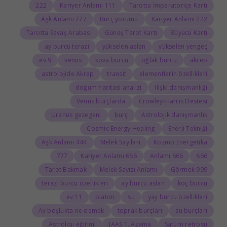
222
111 Kariyer Anlamı
Tarotta İmparatoriçe Kartı
777 Aşk Anlamı
Burç yorumu
222 Kariyer Anlamı
Tarotta Savaş Arabası
Güneş Tarot Kartı
Büyücü Kartı
ay burcu terazi
yükselen aslan
yükselen yengeç
9.ev
venüs
kova burcu
oğlak burcu
akrep
astrolojide Akrep
transit
elementlerin özellikleri
doğum haritası analizi
ilişki danışmanlığı
Venüs burçlarda
Crowley-Harris Destesi
Uranüs gezegeni
burç
Astrolojik danışmanlık
Cosmic Energy Healing
Enerji Tekniği
444 Aşk Anlamı
Melek Sayıları
Kozmo Energetika
777
666 Kariyer Anlamı
666 Anlamı
666
Tarot Bakmak
Melek Sayısı Anlamı
999 Görmek
terazi burcu özellikleri
ay burcu aslan
koç burcu
11.ev
platon
su
yay burcu özellikleri
Ay boşlukta ne demek
toprak burçları
su burçları
Astroloji eğitimi
JAAS 1. Aşama
Satürn retrosu