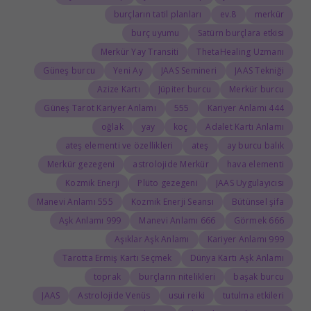
burçların tatil planları
8.ev
merkür
burç uyumu
Satürn burçlara etkisi
Merkür Yay Transiti
ThetaHealing Uzmanı
Güneş burcu
Yeni Ay
JAAS Semineri
JAAS Tekniği
Azize Kartı
Jüpiter burcu
Merkür burcu
Güneş Tarot Kariyer Anlamı
555
444 Kariyer Anlamı
oğlak
yay
koç
Adalet Kartı Anlamı
ateş elementi ve özellikleri
ateş
ay burcu balık
Merkür gezegeni
astrolojide Merkür
hava elementi
Kozmik Enerji
Plüto gezegeni
JAAS Uygulayıcısı
555 Manevi Anlamı
Kozmik Enerji Seansı
Bütünsel şifa
999 Aşk Anlamı
666 Manevi Anlamı
666 Görmek
Aşıklar Aşk Anlamı
999 Kariyer Anlamı
Tarotta Ermiş Kartı Seçmek
Dünya Kartı Aşk Anlamı
toprak
burçların nitelikleri
başak burcu
JAAS
Astrolojide Venüs
usui reiki
tutulma etkileri