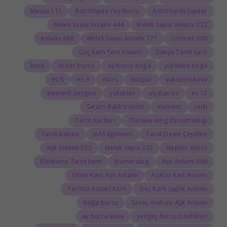
111 Mesajı
Astrolojide Yay Burcu
Astrolojide Jüpiter
444 Melek Sayısı Anlamı
222 Melek Sayısı Anlamı
888 Anlamı
777 Melek Sayısı Anlamı
000 Görmek
Güç Kartı Ters Anlamı
Dünya Tarot kartı
kova
ikizler burcu
ay burcu boğa
yükselen boğa
5.ev
3.ev
mars
burçlar
yükselen kova
element dengesi
yükselen
alçalan ev
12.ev
Satürn Balık transiti
element
reiki
Tarot Kartları
ThetaHealing danışmanlığı
Tarot bakma
JAAS Eğitmeni
Tarot Deste Çeşitleri
555 Aşk Anlamı
222 Melek Sayısı
Neptün burcu
Mahkeme Tarot kartı
Numerolog
666 Aşk Anlamı
Ölüm Kartı Aşk Anlamı
Aşıklar Kart Anlamı
Tarotta Adalet Kartı
Güç Kartı Sağlık Anlamı
boğa burcu
Savaş Arabası Aşk Anlamı
ay burcu kova
yengeç burcu özellikleri