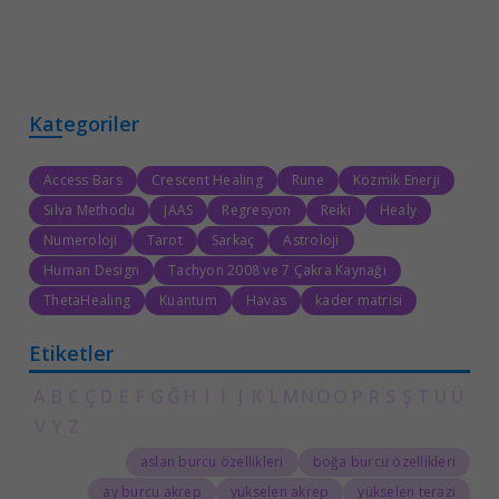
Kategoriler
Access Bars
Crescent Healing
Rune
Kozmik Enerji
Silva Methodu
JAAS
Regresyon
Reiki
Healy
Numeroloji
Tarot
Sarkaç
Astroloji
Human Design
Tachyon 2008 ve 7 Çakra Kaynağı
ThetaHealing
Kuantum
Havas
kader matrisi
Etiketler
A
B
C
Ç
D
E
F
G
Ğ
H
I
İ
J
K
L
M
N
O
Ö
P
R
S
Ş
T
U
Ü
V
Y
Z
aslan burcu özellikleri
boğa burcu özellikleri
ay burcu akrep
yükselen akrep
yükselen terazi