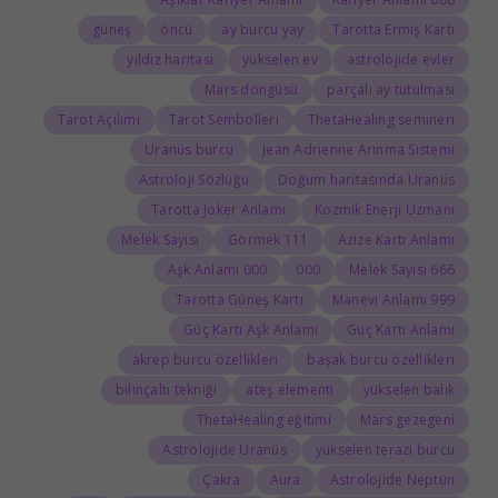
güneş
öncü
ay burcu yay
Tarotta Ermiş Kartı
yıldız haritası
yükselen ev
astrolojide evler
Mars döngüsü
parçalı ay tutulması
Tarot Açılımı
Tarot Sembolleri
ThetaHealing semineri
Uranüs burcu
Jean Adrienne Arınma Sistemi
Astroloji Sözlüğü
Doğum haritasında Uranüs
Tarotta Joker Anlamı
Kozmik Enerji Uzmanı
Melek Sayısı
111 Görmek
Azize Kartı Anlamı
000 Aşk Anlamı
000
666 Melek Sayısı
Tarotta Güneş Kartı
999 Manevi Anlamı
Güç Kartı Aşk Anlamı
Güç Kartı Anlamı
akrep burcu özellikleri
başak burcu özellikleri
bilinçaltı tekniği
ateş elementi
yükselen balık
ThetaHealing eğitimi
Mars gezegeni
Astrolojide Uranüs
yükselen terazi burcu
Çakra
Aura
Astrolojide Neptün