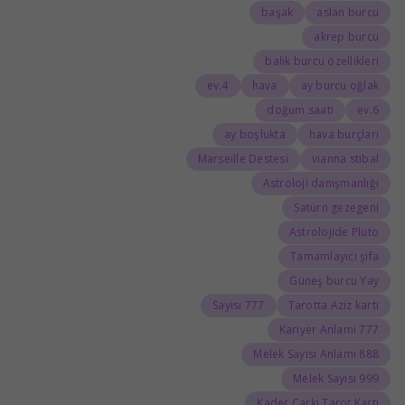
başak
aslan burcu
akrep burcu
balık burcu özellikleri
4.ev
hava
ay burcu oğlak
doğum saati
6.ev
ay boşlukta
hava burçları
Marseille Destesi
vianna stibal
Astroloji danışmanlığı
Satürn gezegeni
Astrolojide Plüto
Tamamlayıcı şifa
Güneş burcu Yay
777 Sayısı
Tarotta Aziz kartı
777 Kariyer Anlamı
888 Melek Sayısı Anlamı
999 Melek Sayısı
Kader Çarkı Tarot Kartı