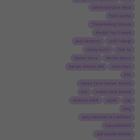
Satürn burçlara etkisi
burç uyumu
ThetaHealing Uzmanı
Merkür Yay Transiti
JAAS Semineri
JAAS Tekniği
Güneş burcu
Yeni Ay
Jüpiter burcu
Merkür burcu
444 Kariyer Anlamı
Azize Kartı
555
Güneş Tarot Kariyer Anlamı
koç
Adalet Kartı Anlamı
ay burcu balık
oğlak
yay
ateş
ateş elementi ve özellikleri
hava elementi
astrolojide Merkür