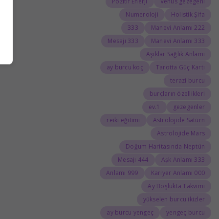
Pozitif Enerji
Venüs gezegeni
Numeroloji
Holistik Şifa
333
222 Manevi Anlamı
333 Mesajı
333 Manevi Anlamı
Aşıklar Sağlık Anlamı
ay burcu koç
Tarotta Güç Kartı
terazi burcu
burçların özellikleri
1.ev
gezegenler
reiki eğitimi
Astrolojide Satürn
Astrolojide Mars
Doğum Haritasında Neptün
444 Mesajı
333 Aşk Anlamı
999 Anlamı
000 Kariyer Anlamı
Ay Boşlukta Takvimi
yükselen burcu ikizler
ay burcu yengeç
yengeç burcu