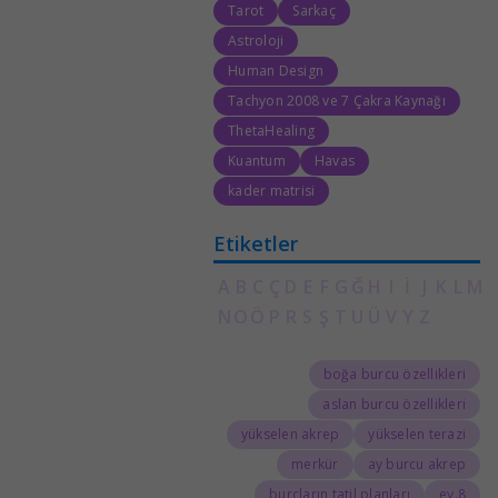
Tarot
Sarkaç
Astroloji
Human Design
Tachyon 2008 ve 7 Çakra Kaynağı
ThetaHealing
Kuantum
Havas
kader matrisi
Etiketler
A
B
C
Ç
D
E
F
G
Ğ
H
I
İ
J
K
L
M
N
O
Ö
P
R
S
Ş
T
U
Ü
V
Y
Z
boğa burcu özellikleri
aslan burcu özellikleri
yükselen akrep
yükselen terazi
merkür
ay burcu akrep
burçların tatil planları
8.ev