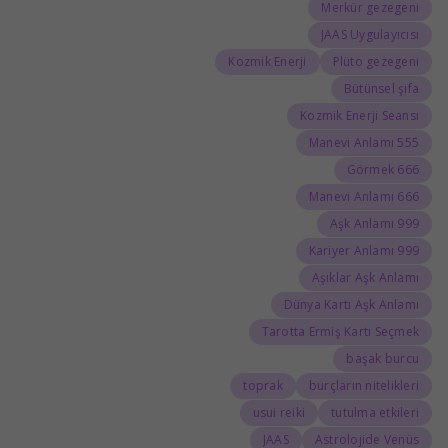
Merkür gezegeni
JAAS Uygulayıcısı
Kozmik Enerji
Plüto gezegeni
Bütünsel şifa
Kozmik Enerji Seansı
555 Manevi Anlamı
666 Görmek
666 Manevi Anlamı
999 Aşk Anlamı
999 Kariyer Anlamı
Aşıklar Aşk Anlamı
Dünya Kartı Aşk Anlamı
Tarotta Ermiş Kartı Seçmek
başak burcu
toprak
burçların nitelikleri
usui reiki
tutulma etkileri
JAAS
Astrolojide Venüs