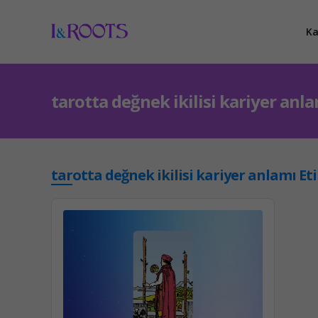
Ka
tarotta değnek ikilisi kariyer anl
tarotta değnek ikilisi kariyer anlamı Et