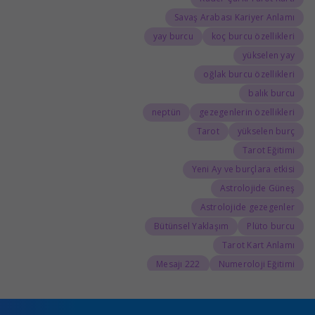
Savaş Arabası Kariyer Anlamı
yay burcu
koç burcu özellikleri
yükselen yay
oğlak burcu özellikleri
balık burcu
neptün
gezegenlerin özellikleri
Tarot
yükselen burç
Tarot Eğitimi
Yeni Ay ve burçlara etkisi
Astrolojide Güneş
Astrolojide gezegenler
Bütünsel Yaklaşım
Plüto burcu
Tarot Kart Anlamı
222 Mesajı
Numeroloji Eğitimi
555 Kariyer Anlamı
888 Kariyer Anlamı