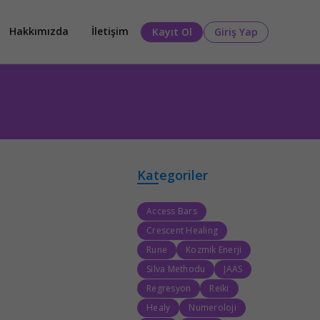
Hakkımızda
İletişim
Kayıt Ol
Giriş Yap
Kategoriler
Access Bars
Crescent Healing
Rune
Kozmik Enerji
Silva Methodu
JAAS
Regresyon
Reiki
Healy
Numeroloji