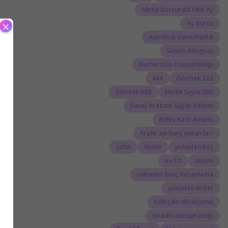
Akrep burcunda Yeni Ay
×
Ay burcu
Astrolojk danışmanlık
Satürn döngüsü
Numeroloji Danışmanlığı
444
222 Görmek
888 Görmek
000 Melek Sayısı
Savaş Arabası Sağlık Anlamı
Ermiş Kartı Anlamı
Aralık ayı burç yorumları
sabit
ikizler
yükselen koç
10.ev
satürn
yükselen burç hesaplama
yükselen ikizler
bilinçaltı dönüşümü
sinastri danışmanlığı