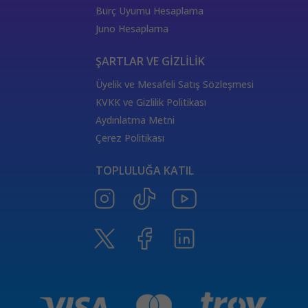
Güneş Tarot Aşk Anlamı
Güneş Tarot Kartı
Burç Uyumu Hesaplama
Güneş Tarot Kariyer Anlamı
Güneş Tarot Sağlık Anlamı
Juno Hesaplama
Ölüm Kartı Aşk Anlamı
Tarotta Güneş Kartı
Güç Kartı Anlamı
Tarotta Güç Kartı
Tarot Bakmak
ŞARTLAR VE GİZLİLİK
Güç Kartı Sağlık Anlamı
Güç Kartı Aşk Anlamı
Üyelik ve Mesafeli Satış Sözleşmesi
Adalet Kartı Anlamı
Adalet Kartı
Güç Kartı Ters Anlamı
KVKK ve Gizlilik Politikası
Tarotta Savaş Arabası
Tarotta Adalet Kartı
Aydınlatma Metni
Savaş Arabası Kariyer Anlamı
Savaş Arabası Aşk Anlamı
Çerez Politikası
Tarotta Ermiş Kartı
Savaş Arabası Sağlık Anlamı
TOPLULUĞA KATIL
Tarotta Ermiş Kartı Seçmek
Ermiş Kartı Anlamı
Aralık ayı burç yorumları
Ay Boşlukta Takvimi
Merkür Oğlak burcunda
Merkür retrosu
haftalık burç yorumları
Oğlak burcunda Merkür retrosu
kova buru
2024 burç yorumu
2024 burçlar kariyer yorumu
2024 burçlar aşk yorumu
Sağlık Astrolojisi
2024 burçlar para yorumu
Sinastri
İlişki Astrolojisi
Finansal Astroloji