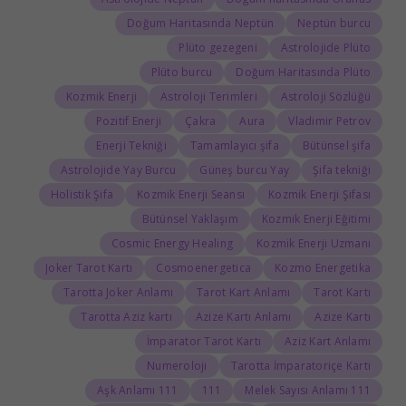
Doğum Haritasında Neptün
Neptün burcu
Plüto gezegeni
Astrolojide Plüto
Plüto burcu
Doğum Haritasında Plüto
Kozmik Enerji
Astroloji Terimleri
Astroloji Sözlüğü
Pozitif Enerji
Çakra
Aura
Vladimir Petrov
Enerji Tekniği
Tamamlayıcı şifa
Bütünsel şifa
Astrolojide Yay Burcu
Güneş burcu Yay
Şifa tekniği
Holistik Şifa
Kozmik Enerji Seansı
Kozmik Enerji Şifası
Bütünsel Yaklaşım
Kozmik Enerji Eğitimi
Cosmic Energy Healing
Kozmik Enerji Uzmanı
Joker Tarot Kartı
Cosmoenergetica
Kozmo Energetika
Tarotta Joker Anlamı
Tarot Kart Anlamı
Tarot Kartı
Tarotta Aziz kartı
Azize Kartı Anlamı
Azize Kartı
İmparator Tarot Kartı
Aziz Kart Anlamı
Numeroloji
Tarotta İmparatoriçe Kartı
111 Aşk Anlamı
111
111 Melek Sayısı Anlamı