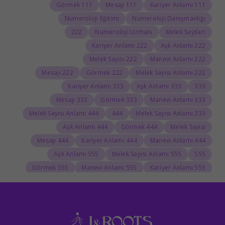
111 Görmek
111 Mesajı
111 Kariyer Anlamı
Numeroloji Eğitimi
Numeroloji Danışmanlığı
222
Numeroloji Uzmanı
Melek Sayıları
222 Kariyer Anlamı
222 Aşk Anlamı
222 Melek Sayısı
222 Manevi Anlamı
222 Mesajı
222 Görmek
222 Melek Sayısı Anlamı
333 Kariyer Anlamı
333 Aşk Anlamı
333
333 Mesajı
333 Görmek
333 Manevi Anlamı
444 Melek Sayısı Anlamı
444
333 Melek Sayısı Anlamı
444 Aşk Anlamı
444 Görmek
Melek Sayısı
444 Mesajı
444 Kariyer Anlamı
444 Manevi Anlamı
555 Aşk Anlamı
555 Melek Sayısı Anlamı
555
555 Görmek
555 Manevi Anlamı
555 Kariyer Anlamı
666 Anlamı
666 Melek Sayısı
666 Görmek
666
666 Kariyer Anlamı
666 Aşk Anlamı
Burç yorumu
Dolunay
666 Manevi Anlamı
000 Görmek
000 Anlamı
000
Numerolog