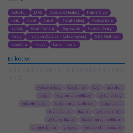
Astroloji
JAAS
Crescent Healing
Numeroloji
Reiki
Rune
Tarot
ThetaHealing
Access Bars
Sarkaç
Kozmik Enerji
Regresyon
Human Design
Healy
Tachyon 2008 ve 7 Çakra Kaynağı
Silva Methodu
Kuantum
Havas
kader matrisi
Etiketler
A
B
C
Ç
D
E
F
G
Ğ
H
I
İ
J
K
L
M
N
O
Ö
P
R
S
Ş
T
U
Ü
V
Y
Z
yükselen koç
koç burcu
koç
astroloji
boğa
koç burcu özellikleri
ay burcu koç
yükselen boğa
boğa burcu özellikleri
boğa burcu
ikizler burcu
ikizler
ay burcu boğa
ay burcu ikizler
ikizler burcu özellikleri
yengeç burcu
yengeç
yükselen burcu ikizler