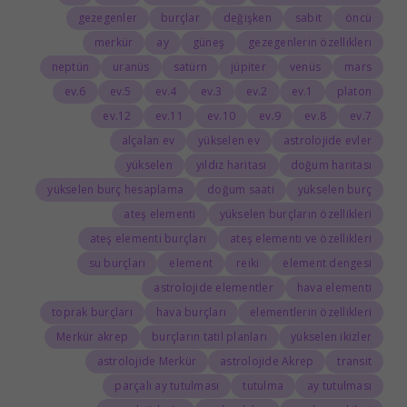
gezegenler
burçlar
değişken
sabit
öncü
merkür
ay
güneş
gezegenlerin özellikleri
neptün
uranüs
satürn
jüpiter
venüs
mars
6.ev
5.ev
4.ev
3.ev
2.ev
1.ev
platon
12.ev
11.ev
10.ev
9.ev
8.ev
7.ev
alçalan ev
yükselen ev
astrolojide evler
yükselen
yıldız haritası
doğum haritası
yükselen burç hesaplama
doğum saati
yükselen burç
ateş elementi
yükselen burçların özellikleri
ateş elementi burçları
ateş elementi ve özellikleri
su burçları
element
reiki
element dengesi
astrolojide elementler
hava elementi
toprak burçları
hava burçları
elementlerin özellikleri
Merkür akrep
burçların tatil planları
yükselen ikizler
astrolojide Merkür
astrolojide Akrep
transit
parçalı ay tutulması
tutulma
ay tutulması