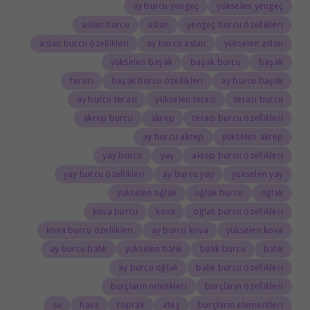
ay burcu yengeç
yükselen yengeç
aslan burcu
aslan
yengeç burcu özellikleri
aslan burcu özellikleri
ay burcu aslan
yükselen aslan
yükselen başak
başak burcu
başak
terazi
başak burcu özellikleri
ay burcu başak
ay burcu terazi
yükselen terazi
terazi burcu
akrep burcu
akrep
terazi burcu özellikleri
ay burcu akrep
yükselen akrep
yay burcu
yay
akrep burcu özellikleri
yay burcu özellikleri
ay burcu yay
yükselen yay
yükselen oğlak
oğlak burcu
oğlak
kova burcu
kova
oğlak burcu özellikleri
kova burcu özellikleri
ay burcu kova
yükselen kova
ay burcu balık
yükselen balık
balık burcu
balık
ay burcu oğlak
balık burcu özellikleri
burçların nitelikleri
burçların özellikleri
su
hava
toprak
ateş
burçların elementleri