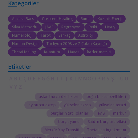
Kategoriler
Access Bars
Crescent Healing
Rune
Kozmik Enerji
Silva Methodu
JAAS
Regresyon
Reiki
Healy
Numeroloji
Tarot
Sarkaç
Astroloji
Human Design
Tachyon 2008 ve 7 Çakra Kaynağı
ThetaHealing
Kuantum
Havas
kader matrisi
Etiketler
A
B
C
Ç
D
E
F
G
Ğ
H
I
İ
J
K
L
M
N
O
Ö
P
R
S
Ş
T
U
Ü
V
Y
Z
aslan burcu özellikleri
boğa burcu özellikleri
ay burcu akrep
yükselen akrep
yükselen terazi
burçların tatil planları
8.ev
merkür
burç uyumu
Satürn burçlara etkisi
Merkür Yay Transiti
ThetaHealing Uzmanı