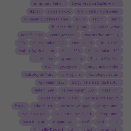
Ermiş Kartı Anlamı
Savaş Arabası Sağlık Anlamı
ikizler
yükselen koç
Aralık ayı burç yorumları
yükselen burç hesaplama
10.ev
satürn
sabit
bilinçaltı dönüşümü
yükselen ikizler
Pozitif Enerji
Venüs gezegeni
sinastri danışmanlığı
333
222 Manevi Anlamı
Numeroloji
Holistik Şifa
Aşıklar Sağlık Anlamı
333 Mesajı
333 Manevi Anlamı
terazi burcu
ay burcu koç
Tarotta Güç Kartı
1.ev
gezegenler
burçların özellikleri
Astrolojide Mars
reiki eğitimi
Astrolojide Satürn
333 Aşk Anlamı
Doğum Haritasında Neptün
999 Anlamı
000 Kariyer Anlamı
444 Mesajı
yükselen burcu ikizler
Ay Boşlukta Takvimi
başak
aslan burcu
ay burcu yengeç
yengeç burcu
ay burcu oğlak
balık burcu özellikleri
akrep burcu
hava burçları
doğum saati
6.ev
4.ev
hava
Marseille Destesi
vianna stibal
ay boşlukta