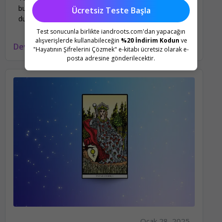
bu kart, yaşam yaratma yeteneğimizden bahseder ve
Ücretsiz Teste Başla
duygusal dünyamıza nazikçe yaklaşır.
Test sonucunla birlikte iandroots.com'dan yapacağın
alışverişlerde kullanabileceğin
%20 İndirim Kodun
ve
Devamını oku
"Hayatının Şifrelerini Çözmek" e-kitabı ücretsiz olarak e-
posta adresine gönderilecektir.
Ocak 28, 2025