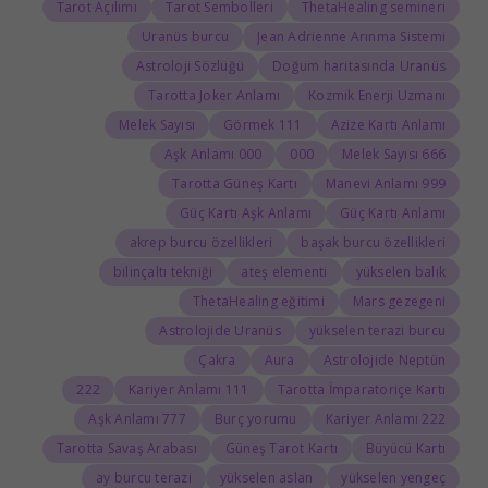
Tarot Açılımı
Tarot Sembolleri
ThetaHealing semineri
Uranüs burcu
Jean Adrienne Arınma Sistemi
Astroloji Sözlüğü
Doğum haritasında Uranüs
Tarotta Joker Anlamı
Kozmik Enerji Uzmanı
Melek Sayısı
111 Görmek
Azize Kartı Anlamı
000 Aşk Anlamı
000
666 Melek Sayısı
Tarotta Güneş Kartı
999 Manevi Anlamı
Güç Kartı Aşk Anlamı
Güç Kartı Anlamı
akrep burcu özellikleri
başak burcu özellikleri
bilinçaltı tekniği
ateş elementi
yükselen balık
ThetaHealing eğitimi
Mars gezegeni
Astrolojide Uranüs
yükselen terazi burcu
Çakra
Aura
Astrolojide Neptün
222
111 Kariyer Anlamı
Tarotta İmparatoriçe Kartı
777 Aşk Anlamı
Burç yorumu
222 Kariyer Anlamı
Tarotta Savaş Arabası
Güneş Tarot Kartı
Büyücü Kartı
ay burcu terazi
yükselen aslan
yükselen yengeç