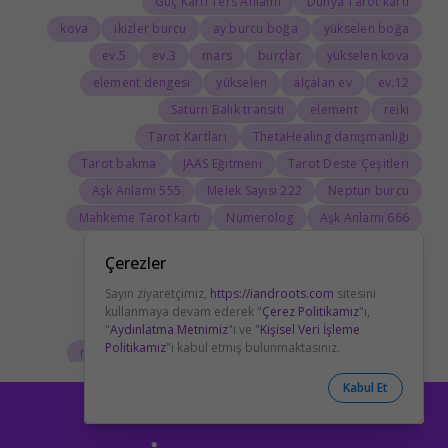
Güç Kartı Ters Anlamı
Dünya Tarot kartı
kova
ikizler burcu
ay burcu boğa
yükselen boğa
5.ev
3.ev
mars
burçlar
yükselen kova
element dengesi
yükselen
alçalan ev
12.ev
Satürn Balık transiti
element
reiki
Tarot Kartları
ThetaHealing danışmanlığı
Tarot bakma
JAAS Eğitmeni
Tarot Deste Çeşitleri
555 Aşk Anlamı
222 Melek Sayısı
Neptün burcu
Mahkeme Tarot kartı
Numerolog
666 Aşk Anlamı
Ölüm Kartı Aşk Anlamı
Aşıklar Kart Anlamı
Çerezler
Tarotta Adalet Kartı
Güç Kartı Sağlık Anlamı
Sayın ziyaretçimiz,
https://iandroots.com
sitesini
boğa burcu
Savaş Arabası Aşk Anlamı
kullanmaya devam ederek "
Çerez Politikamız
"ı,
ay burcu kova
yengeç burcu özellikleri
"
Aydınlatma Metnimiz
"i ve "
Kişisel Veri İşleme
Politikamız
"ı kabul etmiş bulunmaktasınız.
reiki seansı
astrolojide Ay
ateş elementi burçları
Tarolog
Doğum Haritasında Mars
astrolog
Kabul Et
Cosmoenergetica
JAAS Seansı
Rider-Waite Destesi
Dolunay
333 Görmek
111 Aşk Anlamı
111