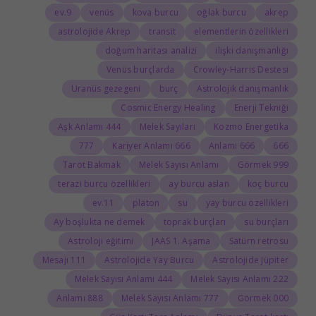
9.ev
venüs
kova burcu
oğlak burcu
akrep
astrolojide Akrep
transit
elementlerin özellikleri
doğum haritası analizi
ilişki danışmanlığı
Venüs burçlarda
Crowley-Harris Destesi
Uranüs gezegeni
burç
Astrolojik danışmanlık
Cosmic Energy Healing
Enerji Tekniği
444 Aşk Anlamı
Melek Sayıları
Kozmo Energetika
777
666 Kariyer Anlamı
666 Anlamı
666
Tarot Bakmak
Melek Sayısı Anlamı
999 Görmek
terazi burcu özellikleri
ay burcu aslan
koç burcu
11.ev
platon
su
yay burcu özellikleri
Ay boşlukta ne demek
toprak burçları
su burçları
Astroloji eğitimi
JAAS 1. Aşama
Satürn retrosu
111 Mesajı
Astrolojide Yay Burcu
Astrolojide Jüpiter
444 Melek Sayısı Anlamı
222 Melek Sayısı Anlamı
888 Anlamı
777 Melek Sayısı Anlamı
000 Görmek