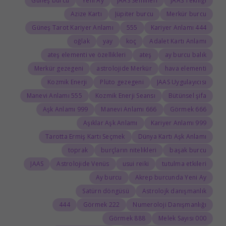
Güneş burcu
Yeni Ay
JAAS Semineri
JAAS Tekniği
Azize Kartı
Jüpiter burcu
Merkür burcu
Güneş Tarot Kariyer Anlamı
555
444 Kariyer Anlamı
oğlak
yay
koç
Adalet Kartı Anlamı
ateş elementi ve özellikleri
ateş
ay burcu balık
Merkür gezegeni
astrolojide Merkür
hava elementi
Kozmik Enerji
Plüto gezegeni
JAAS Uygulayıcısı
555 Manevi Anlamı
Kozmik Enerji Seansı
Bütünsel şifa
999 Aşk Anlamı
666 Manevi Anlamı
666 Görmek
Aşıklar Aşk Anlamı
999 Kariyer Anlamı
Tarotta Ermiş Kartı Seçmek
Dünya Kartı Aşk Anlamı
toprak
burçların nitelikleri
başak burcu
JAAS
Astrolojide Venüs
usui reiki
tutulma etkileri
Ay burcu
Akrep burcunda Yeni Ay
Satürn döngüsü
Astrolojk danışmanlık
444
222 Görmek
Numeroloji Danışmanlığı
888 Görmek
000 Melek Sayısı