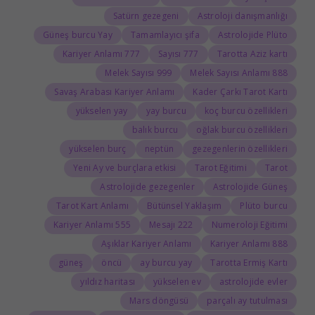
Satürn gezegeni
Astroloji danışmanlığı
Güneş burcu Yay
Tamamlayıcı şifa
Astrolojide Plüto
777 Kariyer Anlamı
777 Sayısı
Tarotta Aziz kartı
999 Melek Sayısı
888 Melek Sayısı Anlamı
Savaş Arabası Kariyer Anlamı
Kader Çarkı Tarot Kartı
yükselen yay
yay burcu
koç burcu özellikleri
balık burcu
oğlak burcu özellikleri
yükselen burç
neptün
gezegenlerin özellikleri
Yeni Ay ve burçlara etkisi
Tarot Eğitimi
Tarot
Astrolojide gezegenler
Astrolojide Güneş
Tarot Kart Anlamı
Bütünsel Yaklaşım
Plüto burcu
555 Kariyer Anlamı
222 Mesajı
Numeroloji Eğitimi
Aşıklar Kariyer Anlamı
888 Kariyer Anlamı
güneş
öncü
ay burcu yay
Tarotta Ermiş Kartı
yıldız haritası
yükselen ev
astrolojide evler
Mars döngüsü
parçalı ay tutulması