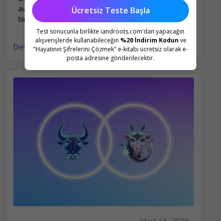
avantajlarını ve zorluklarını keşfedin. Yüksek enerjili
Ücretsiz Teste Başla
bir ilişki sizi bekliyor!
Test sonucunla birlikte iandroots.com'dan yapacağın
alışverişlerde kullanabileceğin
%20 İndirim Kodun
ve
Devamını oku
"Hayatının Şifrelerini Çözmek" e-kitabı ücretsiz olarak e-
posta adresine gönderilecektir.
Mart 18, 2025