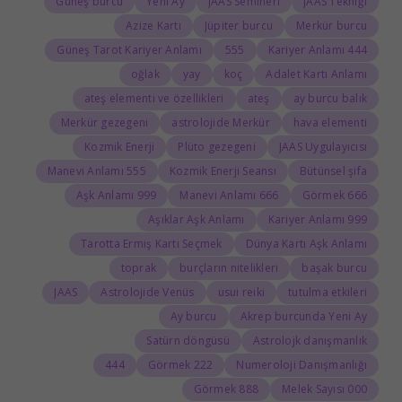
Güneş burcu
Yeni Ay
JAAS Semineri
JAAS Tekniği
Azize Kartı
Jüpiter burcu
Merkür burcu
Güneş Tarot Kariyer Anlamı
555
444 Kariyer Anlamı
oğlak
yay
koç
Adalet Kartı Anlamı
ateş elementi ve özellikleri
ateş
ay burcu balık
Merkür gezegeni
astrolojide Merkür
hava elementi
Kozmik Enerji
Plüto gezegeni
JAAS Uygulayıcısı
555 Manevi Anlamı
Kozmik Enerji Seansı
Bütünsel şifa
999 Aşk Anlamı
666 Manevi Anlamı
666 Görmek
Aşıklar Aşk Anlamı
999 Kariyer Anlamı
Tarotta Ermiş Kartı Seçmek
Dünya Kartı Aşk Anlamı
toprak
burçların nitelikleri
başak burcu
JAAS
Astrolojide Venüs
usui reiki
tutulma etkileri
Ay burcu
Akrep burcunda Yeni Ay
Satürn döngüsü
Astrolojk danışmanlık
444
222 Görmek
Numeroloji Danışmanlığı
888 Görmek
000 Melek Sayısı