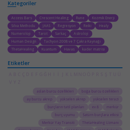
Kategoriler
Access Bars
Crescent Healing
Rune
Kozmik Enerji
Silva Methodu
JAAS
Regresyon
Reiki
Healy
Numeroloji
Tarot
Sarkaç
Astroloji
Human Design
Tachyon 2008 ve 7 Çakra Kaynağı
ThetaHealing
Kuantum
Havas
kader matrisi
Etiketler
A
B
C
Ç
D
E
F
G
Ğ
H
I
İ
J
K
L
M
N
O
Ö
P
R
S
Ş
T
U
Ü
V
Y
Z
aslan burcu özellikleri
boğa burcu özellikleri
ay burcu akrep
yükselen akrep
yükselen terazi
burçların tatil planları
8.ev
merkür
burç uyumu
Satürn burçlara etkisi
Merkür Yay Transiti
ThetaHealing Uzmanı