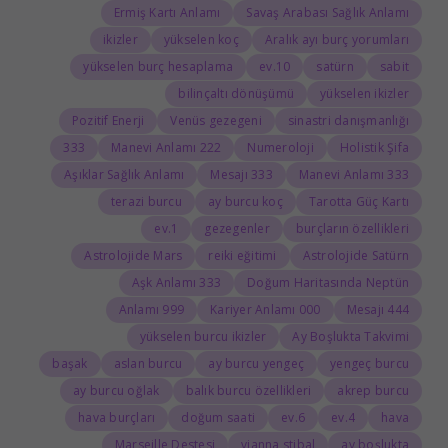
Ermiş Kartı Anlamı
Savaş Arabası Sağlık Anlamı
ikizler
yükselen koç
Aralık ayı burç yorumları
yükselen burç hesaplama
10.ev
satürn
sabit
bilinçaltı dönüşümü
yükselen ikizler
Pozitif Enerji
Venüs gezegeni
sinastri danışmanlığı
333
222 Manevi Anlamı
Numeroloji
Holistik Şifa
Aşıklar Sağlık Anlamı
333 Mesajı
333 Manevi Anlamı
terazi burcu
ay burcu koç
Tarotta Güç Kartı
1.ev
gezegenler
burçların özellikleri
Astrolojide Mars
reiki eğitimi
Astrolojide Satürn
333 Aşk Anlamı
Doğum Haritasında Neptün
999 Anlamı
000 Kariyer Anlamı
444 Mesajı
yükselen burcu ikizler
Ay Boşlukta Takvimi
başak
aslan burcu
ay burcu yengeç
yengeç burcu
ay burcu oğlak
balık burcu özellikleri
akrep burcu
hava burçları
doğum saati
6.ev
4.ev
hava
Marseille Destesi
vianna stibal
ay boşlukta