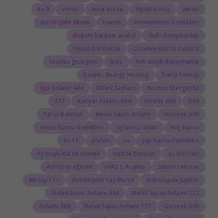
9.ev
venüs
kova burcu
oğlak burcu
akrep
astrolojide Akrep
transit
elementlerin özellikleri
doğum haritası analizi
ilişki danışmanlığı
Venüs burçlarda
Crowley-Harris Destesi
Uranüs gezegeni
burç
Astrolojik danışmanlık
Cosmic Energy Healing
Enerji Tekniği
444 Aşk Anlamı
Melek Sayıları
Kozmo Energetika
777
666 Kariyer Anlamı
666 Anlamı
666
Tarot Bakmak
Melek Sayısı Anlamı
999 Görmek
terazi burcu özellikleri
ay burcu aslan
koç burcu
11.ev
platon
su
yay burcu özellikleri
Ay boşlukta ne demek
toprak burçları
su burçları
Astroloji eğitimi
JAAS 1. Aşama
Satürn retrosu
111 Mesajı
Astrolojide Yay Burcu
Astrolojide Jüpiter
444 Melek Sayısı Anlamı
222 Melek Sayısı Anlamı
888 Anlamı
777 Melek Sayısı Anlamı
000 Görmek