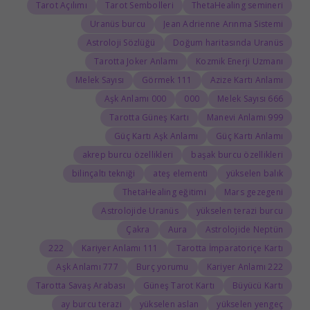
Tarot Açılımı
Tarot Sembolleri
ThetaHealing semineri
Uranüs burcu
Jean Adrienne Arınma Sistemi
Astroloji Sözlüğü
Doğum haritasında Uranüs
Tarotta Joker Anlamı
Kozmik Enerji Uzmanı
Melek Sayısı
111 Görmek
Azize Kartı Anlamı
000 Aşk Anlamı
000
666 Melek Sayısı
Tarotta Güneş Kartı
999 Manevi Anlamı
Güç Kartı Aşk Anlamı
Güç Kartı Anlamı
akrep burcu özellikleri
başak burcu özellikleri
bilinçaltı tekniği
ateş elementi
yükselen balık
ThetaHealing eğitimi
Mars gezegeni
Astrolojide Uranüs
yükselen terazi burcu
Çakra
Aura
Astrolojide Neptün
222
111 Kariyer Anlamı
Tarotta İmparatoriçe Kartı
777 Aşk Anlamı
Burç yorumu
222 Kariyer Anlamı
Tarotta Savaş Arabası
Güneş Tarot Kartı
Büyücü Kartı
ay burcu terazi
yükselen aslan
yükselen yengeç