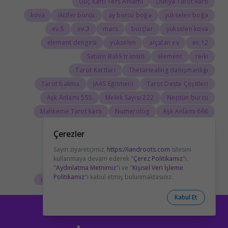
Güç Kartı Ters Anlamı
Dünya Tarot kartı
kova
ikizler burcu
ay burcu boğa
yükselen boğa
5.ev
3.ev
mars
burçlar
yükselen kova
element dengesi
yükselen
alçalan ev
12.ev
Satürn Balık transiti
element
reiki
Tarot Kartları
ThetaHealing danışmanlığı
Tarot bakma
JAAS Eğitmeni
Tarot Deste Çeşitleri
555 Aşk Anlamı
222 Melek Sayısı
Neptün burcu
Mahkeme Tarot kartı
Numerolog
666 Aşk Anlamı
Ölüm Kartı Aşk Anlamı
Aşıklar Kart Anlamı
Çerezler
Tarotta Adalet Kartı
Güç Kartı Sağlık Anlamı
Sayın ziyaretçimiz,
https://iandroots.com
sitesini
boğa burcu
Savaş Arabası Aşk Anlamı
kullanmaya devam ederek "
Çerez Politikamız
"ı,
ay burcu kova
yengeç burcu özellikleri
"
Aydınlatma Metnimiz
"i ve "
Kişisel Veri İşleme
Politikamız
"ı kabul etmiş bulunmaktasınız.
reiki seansı
astrolojide Ay
ateş elementi burçları
Tarolog
Doğum Haritasında Mars
astrolog
Kabul Et
Cosmoenergetica
JAAS Seansı
Rider-Waite Destesi
Dolunay
333 Görmek
111 Aşk Anlamı
111