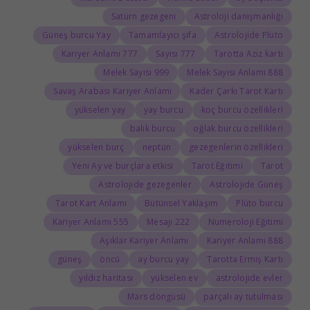
Satürn gezegeni
Astroloji danışmanlığı
Güneş burcu Yay
Tamamlayıcı şifa
Astrolojide Plüto
777 Kariyer Anlamı
777 Sayısı
Tarotta Aziz kartı
999 Melek Sayısı
888 Melek Sayısı Anlamı
Savaş Arabası Kariyer Anlamı
Kader Çarkı Tarot Kartı
yükselen yay
yay burcu
koç burcu özellikleri
balık burcu
oğlak burcu özellikleri
yükselen burç
neptün
gezegenlerin özellikleri
Yeni Ay ve burçlara etkisi
Tarot Eğitimi
Tarot
Astrolojide gezegenler
Astrolojide Güneş
Tarot Kart Anlamı
Bütünsel Yaklaşım
Plüto burcu
555 Kariyer Anlamı
222 Mesajı
Numeroloji Eğitimi
Aşıklar Kariyer Anlamı
888 Kariyer Anlamı
güneş
öncü
ay burcu yay
Tarotta Ermiş Kartı
yıldız haritası
yükselen ev
astrolojide evler
Mars döngüsü
parçalı ay tutulması