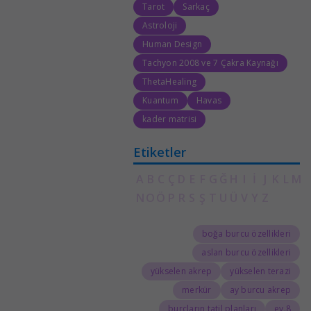
Tarot
Sarkaç
Astroloji
Human Design
Tachyon 2008 ve 7 Çakra Kaynağı
ThetaHealing
Kuantum
Havas
kader matrisi
Etiketler
A
B
C
Ç
D
E
F
G
Ğ
H
I
İ
J
K
L
M
N
O
Ö
P
R
S
Ş
T
U
Ü
V
Y
Z
boğa burcu özellikleri
aslan burcu özellikleri
yükselen akrep
yükselen terazi
merkür
ay burcu akrep
burçların tatil planları
8.ev