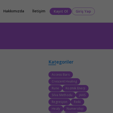
Hakkımızda
İletişim
Kayıt Ol
Giriş Yap
Kategoriler
Access Bars
Crescent Healing
Rune
Kozmik Enerji
Silva Methodu
JAAS
Regresyon
Reiki
Healy
Numeroloji