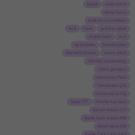
başak
aslan burcu
akrep burcu
balık burcu özellikleri
4.ev
hava
ay burcu oğlak
doğum saati
6.ev
ay boşlukta
hava burçları
Marseille Destesi
vianna stibal
Astroloji danışmanlığı
Satürn gezegeni
Astrolojide Plüto
Tamamlayıcı şifa
Güneş burcu Yay
777 Sayısı
Tarotta Aziz kartı
777 Kariyer Anlamı
888 Melek Sayısı Anlamı
999 Melek Sayısı
Kader Çarkı Tarot Kartı