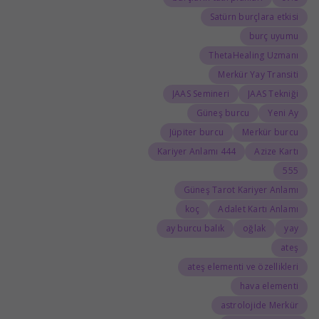
Satürn burçlara etkisi
burç uyumu
ThetaHealing Uzmanı
Merkür Yay Transiti
JAAS Semineri
JAAS Tekniği
Güneş burcu
Yeni Ay
Jüpiter burcu
Merkür burcu
444 Kariyer Anlamı
Azize Kartı
555
Güneş Tarot Kariyer Anlamı
koç
Adalet Kartı Anlamı
ay burcu balık
oğlak
yay
ateş
ateş elementi ve özellikleri
hava elementi
astrolojide Merkür