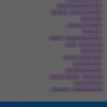
Savaş Arabası Kariyer Anlamı
yay burcu
koç burcu özellikleri
yükselen yay
oğlak burcu özellikleri
balık burcu
neptün
gezegenlerin özellikleri
Tarot
yükselen burç
Tarot Eğitimi
Yeni Ay ve burçlara etkisi
Astrolojide Güneş
Astrolojide gezegenler
Bütünsel Yaklaşım
Plüto burcu
Tarot Kart Anlamı
222 Mesajı
Numeroloji Eğitimi
555 Kariyer Anlamı
888 Kariyer Anlamı