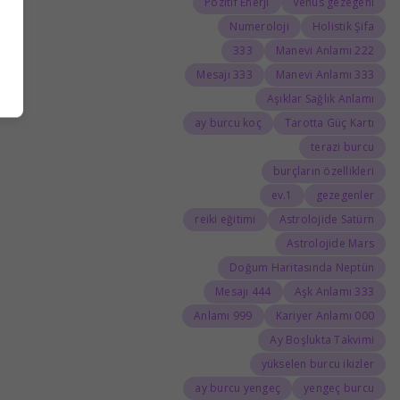
Pozitif Enerji
Venüs gezegeni
Numeroloji
Holistik Şifa
333
222 Manevi Anlamı
333 Mesajı
333 Manevi Anlamı
Aşıklar Sağlık Anlamı
ay burcu koç
Tarotta Güç Kartı
terazi burcu
burçların özellikleri
1.ev
gezegenler
reiki eğitimi
Astrolojide Satürn
Astrolojide Mars
Doğum Haritasında Neptün
444 Mesajı
333 Aşk Anlamı
999 Anlamı
000 Kariyer Anlamı
Ay Boşlukta Takvimi
yükselen burcu ikizler
ay burcu yengeç
yengeç burcu