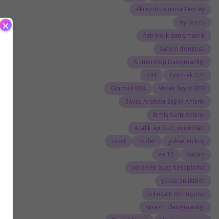
Akrep burcunda Yeni Ay
×
Ay burcu
Astrolojk danışmanlık
Satürn döngüsü
Numeroloji Danışmanlığı
444
222 Görmek
888 Görmek
000 Melek Sayısı
Savaş Arabası Sağlık Anlamı
Ermiş Kartı Anlamı
Aralık ayı burç yorumları
sabit
ikizler
yükselen koç
10.ev
satürn
yükselen burç hesaplama
yükselen ikizler
bilinçaltı dönüşümü
sinastri danışmanlığı