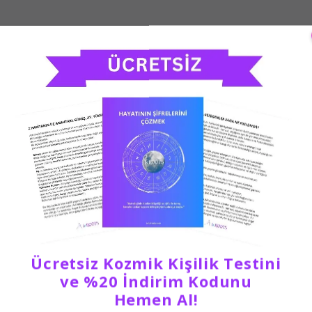
Ücretsiz Kozmik Kişilik Testini
ve %20 İndirim Kodunu
Hemen Al!