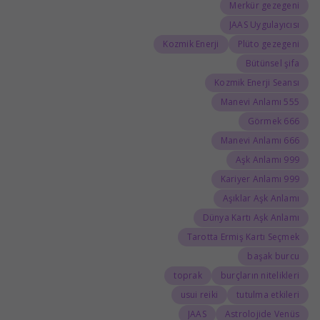
Merkür gezegeni
JAAS Uygulayıcısı
Kozmik Enerji
Plüto gezegeni
Bütünsel şifa
Kozmik Enerji Seansı
555 Manevi Anlamı
666 Görmek
666 Manevi Anlamı
999 Aşk Anlamı
999 Kariyer Anlamı
Aşıklar Aşk Anlamı
Dünya Kartı Aşk Anlamı
Tarotta Ermiş Kartı Seçmek
başak burcu
toprak
burçların nitelikleri
usui reiki
tutulma etkileri
JAAS
Astrolojide Venüs