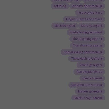
astrolog
sinastri danışmanlığı
Astrolojide Mars
Doğum Haritasında Mars
Mars döngüsü
Mars gezegeni
ThetaHealing semineri
ThetaHealing eğitimi
ThetaHealing seansı
ThetaHealing danışmanlığı
ThetaHealing Uzmanı
Venüs gezegeni
Astrolojide Venüs
Venüs transiti
yükselen terazi burcu
Merkür gezegeni
Merkür Yay Transiti
Tarot
doğum haritası analizi