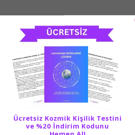
Ücretsiz Kozmik Kişilik Testini
ve %20 İndirim Kodunu
Hemen Al!