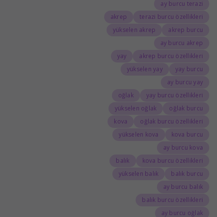
ay burcu terazi
akrep
terazi burcu özellikleri
yükselen akrep
akrep burcu
ay burcu akrep
yay
akrep burcu özellikleri
yükselen yay
yay burcu
ay burcu yay
oğlak
yay burcu özellikleri
yükselen oğlak
oğlak burcu
kova
oğlak burcu özellikleri
yükselen kova
kova burcu
ay burcu kova
balık
kova burcu özellikleri
yükselen balık
balık burcu
ay burcu balık
balık burcu özellikleri
ay burcu oğlak