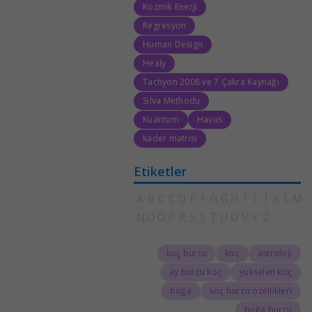
Kozmik Enerji
Regresyon
Human Design
Healy
Tachyon 2008 ve 7 Çakra Kaynağı
Silva Methodu
Kuantum
Havas
kader matrisi
Etiketler
A
B
C
Ç
D
E
F
G
Ğ
H
I
İ
J
K
L
M
N
O
Ö
P
R
S
Ş
T
U
Ü
V
Y
Z
koç burcu
koç
astroloji
ay burcu koç
yükselen koç
boğa
koç burcu özellikleri
boğa burcu