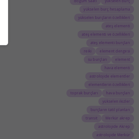
doğum saati
yükselen burç
yükselen burç hesaplama
yükselen burçların özellikleri
ateş elementi
ateş elementi ve özellikleri
ateş elementi burçları
reiki
element dengesi
su burçları
element
hava elementi
astrolojide elementler
elementlerin özellikleri
toprak burçları
hava burçları
yükselen ikizler
burçların tatil planları
transit
Merkür akrep
astrolojide Akrep
astrolojide Merkür