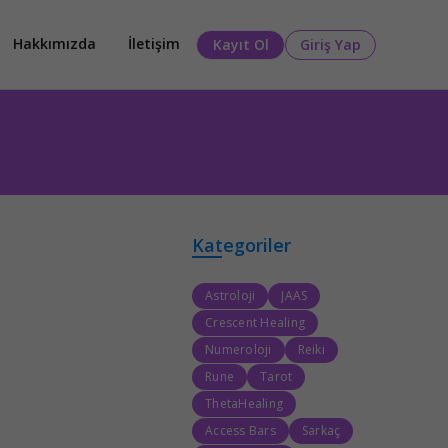
Hakkımızda
İletişim
Kayıt Ol
Giriş Yap
Kategoriler
Astroloji
JAAS
Crescent Healing
Numeroloji
Reiki
Rune
Tarot
ThetaHealing
Access Bars
Sarkaç