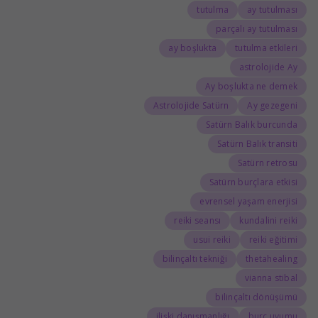
tutulma
ay tutulması
parçalı ay tutulması
ay boşlukta
tutulma etkileri
astrolojide Ay
Ay boşlukta ne demek
Astrolojide Satürn
Ay gezegeni
Satürn Balık burcunda
Satürn Balık transiti
Satürn retrosu
Satürn burçlara etkisi
evrensel yaşam enerjisi
reiki seansı
kundalini reiki
usui reiki
reiki eğitimi
bilinçaltı tekniği
thetahealing
vianna stibal
bilinçaltı dönüşümü
ilişki danışmanlığı
burç uyumu