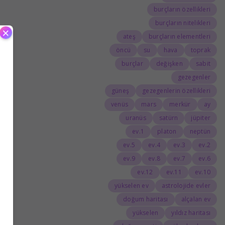
burçların özellikleri
burçların nitelikleri
×
ateş
burçların elementleri
öncü
su
hava
toprak
burçlar
değişken
sabit
gezegenler
güneş
gezegenlerin özellikleri
venüs
mars
merkür
ay
uranüs
satürn
jüpiter
1.ev
platon
neptün
5.ev
4.ev
3.ev
2.ev
9.ev
8.ev
7.ev
6.ev
12.ev
11.ev
10.ev
yükselen ev
astrolojide evler
doğum haritası
alçalan ev
yükselen
yıldız haritası