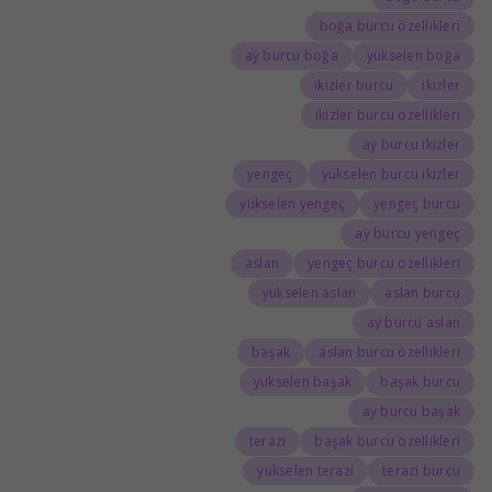
boğa burcu özellikleri
ay burcu boğa
yükselen boğa
ikizler burcu
ikizler
ikizler burcu özellikleri
ay burcu ikizler
yengeç
yükselen burcu ikizler
yükselen yengeç
yengeç burcu
ay burcu yengeç
aslan
yengeç burcu özellikleri
yükselen aslan
aslan burcu
ay burcu aslan
başak
aslan burcu özellikleri
yükselen başak
başak burcu
ay burcu başak
terazi
başak burcu özellikleri
yükselen terazi
terazi burcu