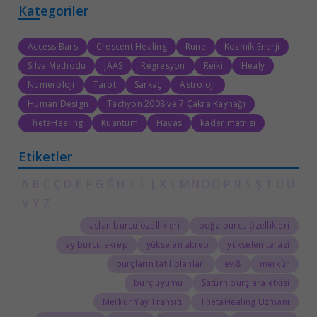
Kategoriler
Access Bars
Crescent Healing
Rune
Kozmik Enerji
Silva Methodu
JAAS
Regresyon
Reiki
Healy
Numeroloji
Tarot
Sarkaç
Astroloji
Human Design
Tachyon 2008 ve 7 Çakra Kaynağı
ThetaHealing
Kuantum
Havas
kader matrisi
Etiketler
A
B
C
Ç
D
E
F
G
Ğ
H
I
İ
J
K
L
M
N
O
Ö
P
R
S
Ş
T
U
Ü
V
Y
Z
aslan burcu özellikleri
boğa burcu özellikleri
ay burcu akrep
yükselen akrep
yükselen terazi
burçların tatil planları
8.ev
merkür
burç uyumu
Satürn burçlara etkisi
Merkür Yay Transiti
ThetaHealing Uzmanı