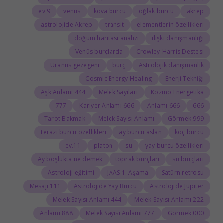
9.ev
venüs
kova burcu
oğlak burcu
akrep
astrolojide Akrep
transit
elementlerin özellikleri
doğum haritası analizi
ilişki danışmanlığı
Venüs burçlarda
Crowley-Harris Destesi
Uranüs gezegeni
burç
Astrolojik danışmanlık
Cosmic Energy Healing
Enerji Tekniği
444 Aşk Anlamı
Melek Sayıları
Kozmo Energetika
777
666 Kariyer Anlamı
666 Anlamı
666
Tarot Bakmak
Melek Sayısı Anlamı
999 Görmek
terazi burcu özellikleri
ay burcu aslan
koç burcu
11.ev
platon
su
yay burcu özellikleri
Ay boşlukta ne demek
toprak burçları
su burçları
Astroloji eğitimi
JAAS 1. Aşama
Satürn retrosu
111 Mesajı
Astrolojide Yay Burcu
Astrolojide Jüpiter
444 Melek Sayısı Anlamı
222 Melek Sayısı Anlamı
888 Anlamı
777 Melek Sayısı Anlamı
000 Görmek