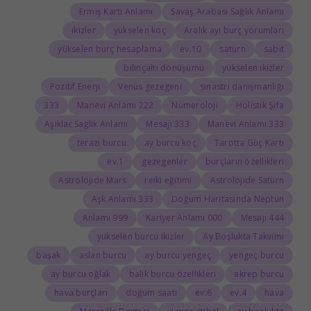
Ermiş Kartı Anlamı
Savaş Arabası Sağlık Anlamı
ikizler
yükselen koç
Aralık ayı burç yorumları
yükselen burç hesaplama
10.ev
satürn
sabit
bilinçaltı dönüşümü
yükselen ikizler
Pozitif Enerji
Venüs gezegeni
sinastri danışmanlığı
333
222 Manevi Anlamı
Numeroloji
Holistik Şifa
Aşıklar Sağlık Anlamı
333 Mesajı
333 Manevi Anlamı
terazi burcu
ay burcu koç
Tarotta Güç Kartı
1.ev
gezegenler
burçların özellikleri
Astrolojide Mars
reiki eğitimi
Astrolojide Satürn
333 Aşk Anlamı
Doğum Haritasında Neptün
999 Anlamı
000 Kariyer Anlamı
444 Mesajı
yükselen burcu ikizler
Ay Boşlukta Takvimi
başak
aslan burcu
ay burcu yengeç
yengeç burcu
ay burcu oğlak
balık burcu özellikleri
akrep burcu
hava burçları
doğum saati
6.ev
4.ev
hava