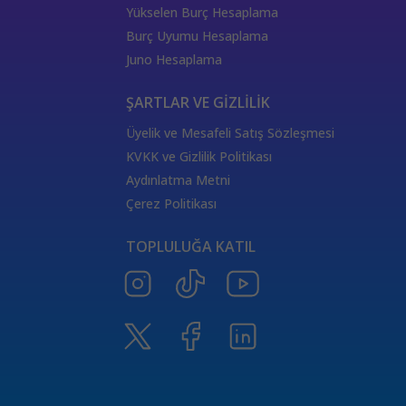
333 Kariyer Anlamı
111 Melek Sayısı Anlamı
Yükselen Burç Hesaplama
444 Görmek
333 Melek Sayısı Anlamı
Burç Uyumu Hesaplama
555 Melek Sayısı Anlamı
444 Manevi Anlamı
Juno Hesaplama
aslan
boğa
Dünya Kartı Sağlık Anlamı
değişken
burçların elementleri
yükselen başak
ŞARTLAR VE GİZLİLİK
doğum haritası
7.ev
2.ev
Üyelik ve Mesafeli Satış Sözleşmesi
Satürn Balık burcunda
yükselen burçların özellikleri
KVKK ve Gizlilik Politikası
Tarot Destesi
ThetaHealing seansı
kundalini reiki
Aydınlatma Metni
Satürn burcu
Venüs burcu
Tarot Uzmanları
Çerez Politikası
555 Görmek
Numeroloji Uzmanı
Kozmik Enerji Şifası
TOPLULUĞA KATIL
Aşıklar Tarot Kartı
777 Melek Sayısı
000 Mesajı
Merkür Oğlak burcunda
Güneş Tarot Sağlık Anlamı
Ay Tarot Sağlık Anlamı
8 sayısının anlamı
Değnek Üçlüsü Anlamı
yıldız kartı aşk anlamı
Denge kartı anlamı
Burçlar ve Moda
DEĞNEK BEŞLİSİ KARİYER ANLAMI
TAROTTA DEĞNEK DOKUZLUSU AŞK ANLAMI