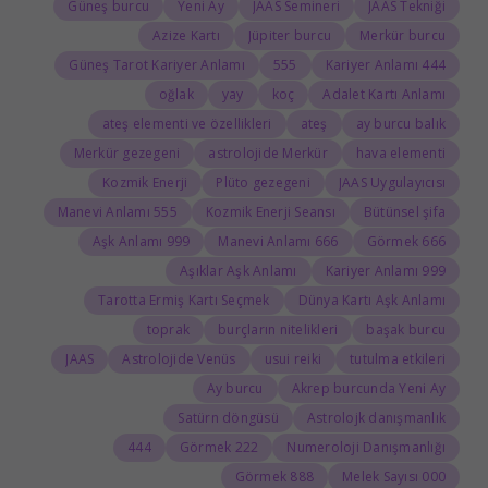
Güneş burcu
Yeni Ay
JAAS Semineri
JAAS Tekniği
Azize Kartı
Jüpiter burcu
Merkür burcu
Güneş Tarot Kariyer Anlamı
555
444 Kariyer Anlamı
oğlak
yay
koç
Adalet Kartı Anlamı
ateş elementi ve özellikleri
ateş
ay burcu balık
Merkür gezegeni
astrolojide Merkür
hava elementi
Kozmik Enerji
Plüto gezegeni
JAAS Uygulayıcısı
555 Manevi Anlamı
Kozmik Enerji Seansı
Bütünsel şifa
999 Aşk Anlamı
666 Manevi Anlamı
666 Görmek
Aşıklar Aşk Anlamı
999 Kariyer Anlamı
Tarotta Ermiş Kartı Seçmek
Dünya Kartı Aşk Anlamı
toprak
burçların nitelikleri
başak burcu
JAAS
Astrolojide Venüs
usui reiki
tutulma etkileri
Ay burcu
Akrep burcunda Yeni Ay
Satürn döngüsü
Astrolojk danışmanlık
444
222 Görmek
Numeroloji Danışmanlığı
888 Görmek
000 Melek Sayısı