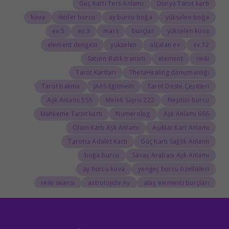
Güç Kartı Ters Anlamı
Dünya Tarot kartı
kova
ikizler burcu
ay burcu boğa
yükselen boğa
5.ev
3.ev
mars
burçlar
yükselen kova
element dengesi
yükselen
alçalan ev
12.ev
Satürn Balık transiti
element
reiki
Tarot Kartları
ThetaHealing danışmanlığı
Tarot bakma
JAAS Eğitmeni
Tarot Deste Çeşitleri
555 Aşk Anlamı
222 Melek Sayısı
Neptün burcu
Mahkeme Tarot kartı
Numerolog
666 Aşk Anlamı
Ölüm Kartı Aşk Anlamı
Aşıklar Kart Anlamı
Tarotta Adalet Kartı
Güç Kartı Sağlık Anlamı
boğa burcu
Savaş Arabası Aşk Anlamı
ay burcu kova
yengeç burcu özellikleri
reiki seansı
astrolojide Ay
ateş elementi burçları
Tarolog
Doğum Haritasında Mars
astrolog
Cosmoenergetica
JAAS Seansı
Rider-Waite Destesi
Dolunay
333 Görmek
111 Aşk Anlamı
111