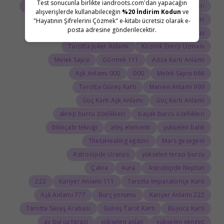
Test sonucunla birlikte iandroots.com'dan yapacağın
Tarot Açılımı
Tarot Sembolleri
ThetaHealing semineri
alışverişlerde kullanabileceğin
%20 İndirim Kodun
ve
Uranüs burcu
Jean Adrienne Arınma Sistemi
"Hayatının Şifrelerini Çözmek" e-kitabı ücretsiz olarak e-
posta adresine gönderilecektir.
Astroloji Sözlüğü
Doğum haritasında Uranüs
Tarotta Joker Anlamı
Kozmik Enerji Uzmanı
Melek Sayısı
111 Görmek
Azize Kartı Anlamı
000 Aşk Anlamı
000
666 Melek Sayısı
Tarotta Güneş Kartı
999 Manevi Anlamı
Güç Kartı Aşk Anlamı
Güç Kartı Anlamı
akrep burcu özellikleri
başak burcu özellikleri
bilinçaltı tekniği
ateş elementi
yükselen balık
ThetaHealing eğitimi
Mars gezegeni
Astrolojide Uranüs
yükselen terazi burcu
Çakra
Aura
Astrolojide Neptün
222
111 Kariyer Anlamı
Tarotta İmparatoriçe Kartı
777 Aşk Anlamı
Burç yorumu
222 Kariyer Anlamı
Tarotta Savaş Arabası
Güneş Tarot Kartı
Büyücü Kartı
ay burcu terazi
yükselen aslan
yükselen yengeç