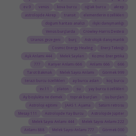
9.ev
venüs
kova burcu
oğlak burcu
akrep
astrolojide Akrep
transit
elementlerin özellikleri
doğum haritası analizi
ilişki danışmanlığı
Venüs burçlarda
Crowley-Harris Destesi
Uranüs gezegeni
burç
Astrolojik danışmanlık
Cosmic Energy Healing
Enerji Tekniği
444 Aşk Anlamı
Melek Sayıları
Kozmo Energetika
777
666 Kariyer Anlamı
666 Anlamı
666
Tarot Bakmak
Melek Sayısı Anlamı
999 Görmek
terazi burcu özellikleri
ay burcu aslan
koç burcu
11.ev
platon
su
yay burcu özellikleri
Ay boşlukta ne demek
toprak burçları
su burçları
Astroloji eğitimi
JAAS 1. Aşama
Satürn retrosu
111 Mesajı
Astrolojide Yay Burcu
Astrolojide Jüpiter
444 Melek Sayısı Anlamı
222 Melek Sayısı Anlamı
888 Anlamı
777 Melek Sayısı Anlamı
000 Görmek