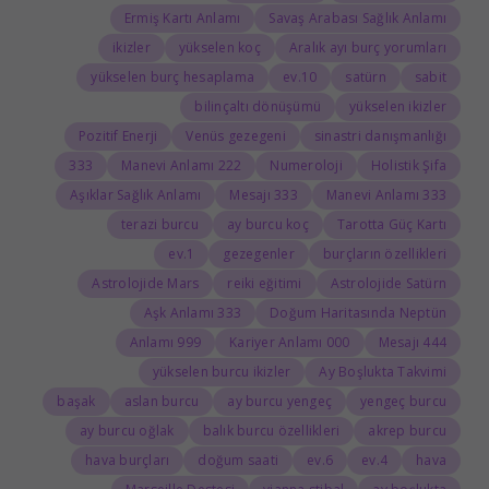
Ermiş Kartı Anlamı
Savaş Arabası Sağlık Anlamı
ikizler
yükselen koç
Aralık ayı burç yorumları
yükselen burç hesaplama
10.ev
satürn
sabit
bilinçaltı dönüşümü
yükselen ikizler
Pozitif Enerji
Venüs gezegeni
sinastri danışmanlığı
333
222 Manevi Anlamı
Numeroloji
Holistik Şifa
Aşıklar Sağlık Anlamı
333 Mesajı
333 Manevi Anlamı
terazi burcu
ay burcu koç
Tarotta Güç Kartı
1.ev
gezegenler
burçların özellikleri
Astrolojide Mars
reiki eğitimi
Astrolojide Satürn
333 Aşk Anlamı
Doğum Haritasında Neptün
999 Anlamı
000 Kariyer Anlamı
444 Mesajı
yükselen burcu ikizler
Ay Boşlukta Takvimi
başak
aslan burcu
ay burcu yengeç
yengeç burcu
ay burcu oğlak
balık burcu özellikleri
akrep burcu
hava burçları
doğum saati
6.ev
4.ev
hava