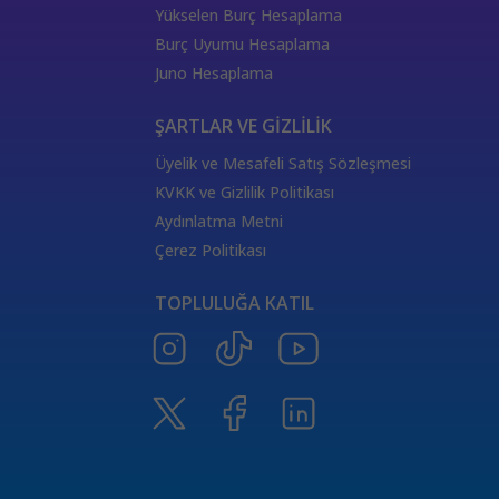
333 Kariyer Anlamı
111 Melek Sayısı Anlamı
Yükselen Burç Hesaplama
444 Görmek
333 Melek Sayısı Anlamı
Burç Uyumu Hesaplama
555 Melek Sayısı Anlamı
444 Manevi Anlamı
Juno Hesaplama
aslan
boğa
Dünya Kartı Sağlık Anlamı
değişken
burçların elementleri
yükselen başak
ŞARTLAR VE GİZLİLİK
doğum haritası
7.ev
2.ev
Üyelik ve Mesafeli Satış Sözleşmesi
Satürn Balık burcunda
yükselen burçların özellikleri
KVKK ve Gizlilik Politikası
Tarot Destesi
ThetaHealing seansı
kundalini reiki
Aydınlatma Metni
Satürn burcu
Venüs burcu
Tarot Uzmanları
Çerez Politikası
555 Görmek
Numeroloji Uzmanı
Kozmik Enerji Şifası
TOPLULUĞA KATIL
Aşıklar Tarot Kartı
777 Melek Sayısı
000 Mesajı
Merkür Oğlak burcunda
Güneş Tarot Sağlık Anlamı
Ay Tarot Sağlık Anlamı
8 sayısının anlamı
Değnek Üçlüsü Anlamı
yıldız kartı aşk anlamı
Denge kartı anlamı
Burçlar ve Moda
DEĞNEK BEŞLİSİ KARİYER ANLAMI
TAROTTA DEĞNEK DOKUZLUSU AŞK ANLAMI