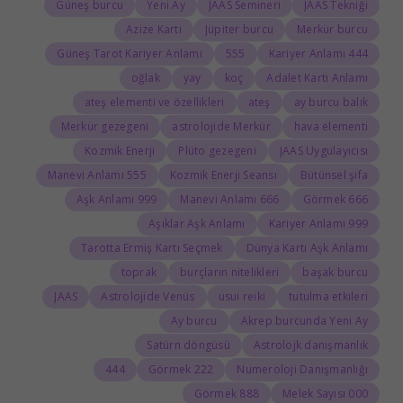
Güneş burcu
Yeni Ay
JAAS Semineri
JAAS Tekniği
Azize Kartı
Jüpiter burcu
Merkür burcu
Güneş Tarot Kariyer Anlamı
555
444 Kariyer Anlamı
oğlak
yay
koç
Adalet Kartı Anlamı
ateş elementi ve özellikleri
ateş
ay burcu balık
Merkür gezegeni
astrolojide Merkür
hava elementi
Kozmik Enerji
Plüto gezegeni
JAAS Uygulayıcısı
555 Manevi Anlamı
Kozmik Enerji Seansı
Bütünsel şifa
999 Aşk Anlamı
666 Manevi Anlamı
666 Görmek
Aşıklar Aşk Anlamı
999 Kariyer Anlamı
Tarotta Ermiş Kartı Seçmek
Dünya Kartı Aşk Anlamı
toprak
burçların nitelikleri
başak burcu
JAAS
Astrolojide Venüs
usui reiki
tutulma etkileri
Ay burcu
Akrep burcunda Yeni Ay
Satürn döngüsü
Astrolojk danışmanlık
444
222 Görmek
Numeroloji Danışmanlığı
888 Görmek
000 Melek Sayısı