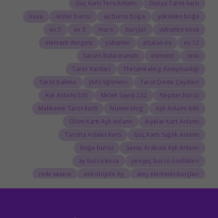
Güç Kartı Ters Anlamı
Dünya Tarot kartı
kova
ikizler burcu
ay burcu boğa
yükselen boğa
5.ev
3.ev
mars
burçlar
yükselen kova
element dengesi
yükselen
alçalan ev
12.ev
Satürn Balık transiti
element
reiki
Tarot Kartları
ThetaHealing danışmanlığı
Tarot bakma
JAAS Eğitmeni
Tarot Deste Çeşitleri
555 Aşk Anlamı
222 Melek Sayısı
Neptün burcu
Mahkeme Tarot kartı
Numerolog
666 Aşk Anlamı
Ölüm Kartı Aşk Anlamı
Aşıklar Kart Anlamı
Tarotta Adalet Kartı
Güç Kartı Sağlık Anlamı
boğa burcu
Savaş Arabası Aşk Anlamı
ay burcu kova
yengeç burcu özellikleri
reiki seansı
astrolojide Ay
ateş elementi burçları
Tarolog
Doğum Haritasında Mars
astrolog
Cosmoenergetica
JAAS Seansı
Rider-Waite Destesi
Dolunay
333 Görmek
111 Aşk Anlamı
111