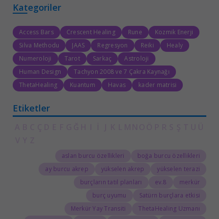
Kategoriler
Access Bars
Crescent Healing
Rune
Kozmik Enerji
Silva Methodu
JAAS
Regresyon
Reiki
Healy
Numeroloji
Tarot
Sarkaç
Astroloji
Human Design
Tachyon 2008 ve 7 Çakra Kaynağı
ThetaHealing
Kuantum
Havas
kader matrisi
Etiketler
A
B
C
Ç
D
E
F
G
Ğ
H
I
İ
J
K
L
M
N
O
Ö
P
R
S
Ş
T
U
Ü
V
Y
Z
aslan burcu özellikleri
boğa burcu özellikleri
ay burcu akrep
yükselen akrep
yükselen terazi
burçların tatil planları
8.ev
merkür
burç uyumu
Satürn burçlara etkisi
Merkür Yay Transiti
ThetaHealing Uzmanı