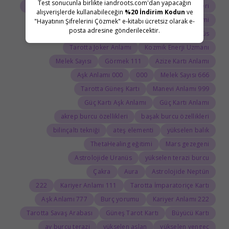
Test sonucunla birlikte iandroots.com'dan yapacağın
Tarot Açılımı
Tarot Sembolleri
ThetaHealing semineri
alışverişlerde kullanabileceğin
%20 İndirim Kodun
ve
Uranüs burcu
Jean Adrienne Arınma Sistemi
"Hayatının Şifrelerini Çözmek" e-kitabı ücretsiz olarak e-
posta adresine gönderilecektir.
Astroloji Sözlüğü
Doğum haritasında Uranüs
Tarotta Joker Anlamı
Kozmik Enerji Uzmanı
Melek Sayısı
111 Görmek
Azize Kartı Anlamı
000 Aşk Anlamı
000
666 Melek Sayısı
Tarotta Güneş Kartı
999 Manevi Anlamı
Güç Kartı Aşk Anlamı
Güç Kartı Anlamı
akrep burcu özellikleri
başak burcu özellikleri
bilinçaltı tekniği
ateş elementi
yükselen balık
ThetaHealing eğitimi
Mars gezegeni
Astrolojide Uranüs
yükselen terazi burcu
Çakra
Aura
Astrolojide Neptün
222
111 Kariyer Anlamı
Tarotta İmparatoriçe Kartı
777 Aşk Anlamı
Burç yorumu
222 Kariyer Anlamı
Tarotta Savaş Arabası
Güneş Tarot Kartı
Büyücü Kartı
ay burcu terazi
yükselen aslan
yükselen yengeç