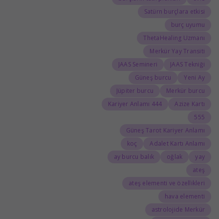
Satürn burçlara etkisi
burç uyumu
ThetaHealing Uzmanı
Merkür Yay Transiti
JAAS Semineri
JAAS Tekniği
Güneş burcu
Yeni Ay
Jüpiter burcu
Merkür burcu
444 Kariyer Anlamı
Azize Kartı
555
Güneş Tarot Kariyer Anlamı
koç
Adalet Kartı Anlamı
ay burcu balık
oğlak
yay
ateş
ateş elementi ve özellikleri
hava elementi
astrolojide Merkür