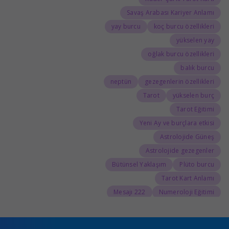
Savaş Arabası Kariyer Anlamı
yay burcu
koç burcu özellikleri
yükselen yay
oğlak burcu özellikleri
balık burcu
neptün
gezegenlerin özellikleri
Tarot
yükselen burç
Tarot Eğitimi
Yeni Ay ve burçlara etkisi
Astrolojide Güneş
Astrolojide gezegenler
Bütünsel Yaklaşım
Plüto burcu
Tarot Kart Anlamı
222 Mesajı
Numeroloji Eğitimi
555 Kariyer Anlamı
888 Kariyer Anlamı