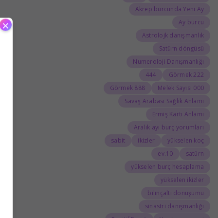
Akrep burcunda Yeni Ay
×
Ay burcu
Astrolojk danışmanlık
Satürn döngüsü
Numeroloji Danışmanlığı
444
222 Görmek
888 Görmek
000 Melek Sayısı
Savaş Arabası Sağlık Anlamı
Ermiş Kartı Anlamı
Aralık ayı burç yorumları
sabit
ikizler
yükselen koç
10.ev
satürn
yükselen burç hesaplama
yükselen ikizler
bilinçaltı dönüşümü
sinastri danışmanlığı