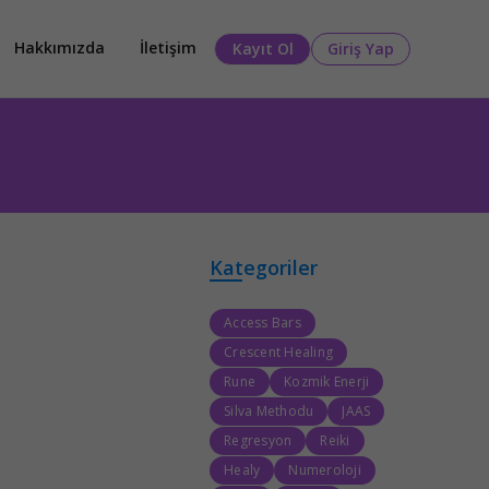
Hakkımızda
İletişim
Kayıt Ol
Giriş Yap
Kategoriler
Access Bars
Crescent Healing
Rune
Kozmik Enerji
Silva Methodu
JAAS
Regresyon
Reiki
Healy
Numeroloji