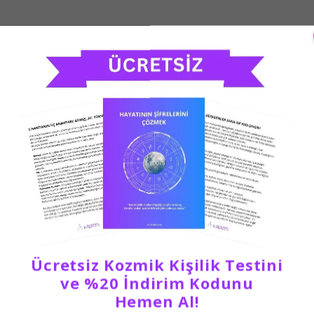
Ücretsiz Kozmik Kişilik Testini
ve %20 İndirim Kodunu
Hemen Al!