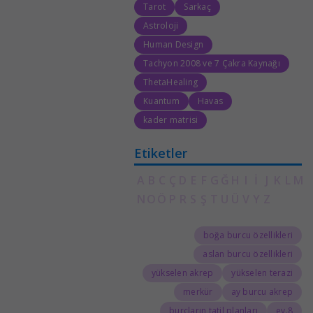
Tarot
Sarkaç
Astroloji
Human Design
Tachyon 2008 ve 7 Çakra Kaynağı
ThetaHealing
Kuantum
Havas
kader matrisi
Etiketler
A
B
C
Ç
D
E
F
G
Ğ
H
I
İ
J
K
L
M
N
O
Ö
P
R
S
Ş
T
U
Ü
V
Y
Z
boğa burcu özellikleri
aslan burcu özellikleri
yükselen akrep
yükselen terazi
merkür
ay burcu akrep
burçların tatil planları
8.ev