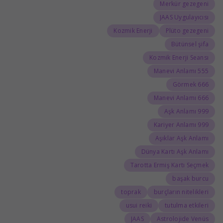
Merkür gezegeni
JAAS Uygulayıcısı
Kozmik Enerji
Plüto gezegeni
Bütünsel şifa
Kozmik Enerji Seansı
555 Manevi Anlamı
666 Görmek
666 Manevi Anlamı
999 Aşk Anlamı
999 Kariyer Anlamı
Aşıklar Aşk Anlamı
Dünya Kartı Aşk Anlamı
Tarotta Ermiş Kartı Seçmek
başak burcu
toprak
burçların nitelikleri
usui reiki
tutulma etkileri
JAAS
Astrolojide Venüs