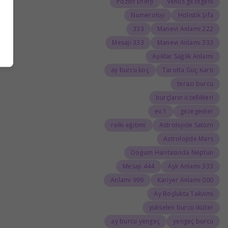
Pozitif Enerji
Venüs gezegeni
Numeroloji
Holistik Şifa
333
222 Manevi Anlamı
333 Mesajı
333 Manevi Anlamı
Aşıklar Sağlık Anlamı
ay burcu koç
Tarotta Güç Kartı
terazi burcu
burçların özellikleri
1.ev
gezegenler
reiki eğitimi
Astrolojide Satürn
Astrolojide Mars
Doğum Haritasında Neptün
444 Mesajı
333 Aşk Anlamı
999 Anlamı
000 Kariyer Anlamı
Ay Boşlukta Takvimi
yükselen burcu ikizler
ay burcu yengeç
yengeç burcu