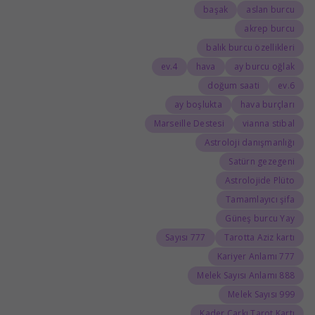
başak
aslan burcu
akrep burcu
balık burcu özellikleri
4.ev
hava
ay burcu oğlak
doğum saati
6.ev
ay boşlukta
hava burçları
Marseille Destesi
vianna stibal
Astroloji danışmanlığı
Satürn gezegeni
Astrolojide Plüto
Tamamlayıcı şifa
Güneş burcu Yay
777 Sayısı
Tarotta Aziz kartı
777 Kariyer Anlamı
888 Melek Sayısı Anlamı
999 Melek Sayısı
Kader Çarkı Tarot Kartı