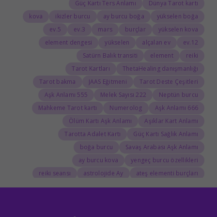
Güç Kartı Ters Anlamı
Dünya Tarot kartı
kova
ikizler burcu
ay burcu boğa
yükselen boğa
5.ev
3.ev
mars
burçlar
yükselen kova
element dengesi
yükselen
alçalan ev
12.ev
Satürn Balık transiti
element
reiki
Tarot Kartları
ThetaHealing danışmanlığı
Tarot bakma
JAAS Eğitmeni
Tarot Deste Çeşitleri
555 Aşk Anlamı
222 Melek Sayısı
Neptün burcu
Mahkeme Tarot kartı
Numerolog
666 Aşk Anlamı
Ölüm Kartı Aşk Anlamı
Aşıklar Kart Anlamı
Tarotta Adalet Kartı
Güç Kartı Sağlık Anlamı
boğa burcu
Savaş Arabası Aşk Anlamı
ay burcu kova
yengeç burcu özellikleri
reiki seansı
astrolojide Ay
ateş elementi burçları
Tarolog
Doğum Haritasında Mars
astrolog
Cosmoenergetica
JAAS Seansı
Rider-Waite Destesi
Dolunay
333 Görmek
111 Aşk Anlamı
111