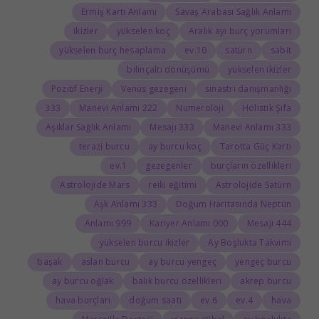
Ermiş Kartı Anlamı
Savaş Arabası Sağlık Anlamı
ikizler
yükselen koç
Aralık ayı burç yorumları
yükselen burç hesaplama
10.ev
satürn
sabit
bilinçaltı dönüşümü
yükselen ikizler
Pozitif Enerji
Venüs gezegeni
sinastri danışmanlığı
333
222 Manevi Anlamı
Numeroloji
Holistik Şifa
Aşıklar Sağlık Anlamı
333 Mesajı
333 Manevi Anlamı
terazi burcu
ay burcu koç
Tarotta Güç Kartı
1.ev
gezegenler
burçların özellikleri
Astrolojide Mars
reiki eğitimi
Astrolojide Satürn
333 Aşk Anlamı
Doğum Haritasında Neptün
999 Anlamı
000 Kariyer Anlamı
444 Mesajı
yükselen burcu ikizler
Ay Boşlukta Takvimi
başak
aslan burcu
ay burcu yengeç
yengeç burcu
ay burcu oğlak
balık burcu özellikleri
akrep burcu
hava burçları
doğum saati
6.ev
4.ev
hava