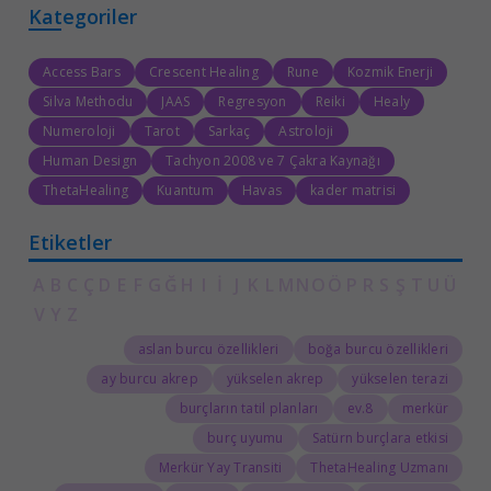
Kategoriler
Access Bars
Crescent Healing
Rune
Kozmik Enerji
Silva Methodu
JAAS
Regresyon
Reiki
Healy
Numeroloji
Tarot
Sarkaç
Astroloji
Human Design
Tachyon 2008 ve 7 Çakra Kaynağı
ThetaHealing
Kuantum
Havas
kader matrisi
Etiketler
A
B
C
Ç
D
E
F
G
Ğ
H
I
İ
J
K
L
M
N
O
Ö
P
R
S
Ş
T
U
Ü
V
Y
Z
aslan burcu özellikleri
boğa burcu özellikleri
ay burcu akrep
yükselen akrep
yükselen terazi
burçların tatil planları
8.ev
merkür
burç uyumu
Satürn burçlara etkisi
Merkür Yay Transiti
ThetaHealing Uzmanı