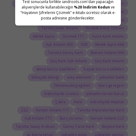
Test sonucunla birlikte iandroots.com'dan yapacağın
Tarot Açılımı
Tarot Sembolleri
ThetaHealing semineri
alışverişlerde kullanabileceğin
%20 İndirim Kodun
ve
Uranüs burcu
Jean Adrienne Arınma Sistemi
"Hayatının Şifrelerini Çözmek" e-kitabı ücretsiz olarak e-
posta adresine gönderilecektir.
Astroloji Sözlüğü
Doğum haritasında Uranüs
Tarotta Joker Anlamı
Kozmik Enerji Uzmanı
Melek Sayısı
111 Görmek
Azize Kartı Anlamı
000 Aşk Anlamı
000
666 Melek Sayısı
Tarotta Güneş Kartı
999 Manevi Anlamı
Güç Kartı Aşk Anlamı
Güç Kartı Anlamı
akrep burcu özellikleri
başak burcu özellikleri
bilinçaltı tekniği
ateş elementi
yükselen balık
ThetaHealing eğitimi
Mars gezegeni
Astrolojide Uranüs
yükselen terazi burcu
Çakra
Aura
Astrolojide Neptün
222
111 Kariyer Anlamı
Tarotta İmparatoriçe Kartı
777 Aşk Anlamı
Burç yorumu
222 Kariyer Anlamı
Tarotta Savaş Arabası
Güneş Tarot Kartı
Büyücü Kartı
ay burcu terazi
yükselen aslan
yükselen yengeç