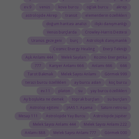
9.ev
venüs
kova burcu
oğlak burcu
akrep
astrolojide Akrep
transit
elementlerin özellikleri
doğum haritası analizi
ilişki danışmanlığı
Venüs burçlarda
Crowley-Harris Destesi
Uranüs gezegeni
burç
Astrolojik danışmanlık
Cosmic Energy Healing
Enerji Tekniği
444 Aşk Anlamı
Melek Sayıları
Kozmo Energetika
777
666 Kariyer Anlamı
666 Anlamı
666
Tarot Bakmak
Melek Sayısı Anlamı
999 Görmek
terazi burcu özellikleri
ay burcu aslan
koç burcu
11.ev
platon
su
yay burcu özellikleri
Ay boşlukta ne demek
toprak burçları
su burçları
Astroloji eğitimi
JAAS 1. Aşama
Satürn retrosu
111 Mesajı
Astrolojide Yay Burcu
Astrolojide Jüpiter
444 Melek Sayısı Anlamı
222 Melek Sayısı Anlamı
888 Anlamı
777 Melek Sayısı Anlamı
000 Görmek