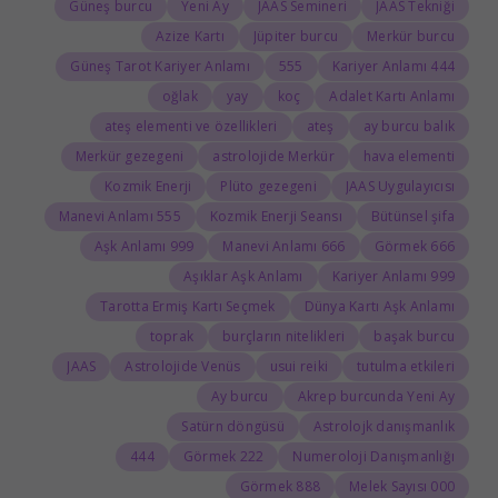
Güneş burcu
Yeni Ay
JAAS Semineri
JAAS Tekniği
Azize Kartı
Jüpiter burcu
Merkür burcu
Güneş Tarot Kariyer Anlamı
555
444 Kariyer Anlamı
oğlak
yay
koç
Adalet Kartı Anlamı
ateş elementi ve özellikleri
ateş
ay burcu balık
Merkür gezegeni
astrolojide Merkür
hava elementi
Kozmik Enerji
Plüto gezegeni
JAAS Uygulayıcısı
555 Manevi Anlamı
Kozmik Enerji Seansı
Bütünsel şifa
999 Aşk Anlamı
666 Manevi Anlamı
666 Görmek
Aşıklar Aşk Anlamı
999 Kariyer Anlamı
Tarotta Ermiş Kartı Seçmek
Dünya Kartı Aşk Anlamı
toprak
burçların nitelikleri
başak burcu
JAAS
Astrolojide Venüs
usui reiki
tutulma etkileri
Ay burcu
Akrep burcunda Yeni Ay
Satürn döngüsü
Astrolojk danışmanlık
444
222 Görmek
Numeroloji Danışmanlığı
888 Görmek
000 Melek Sayısı