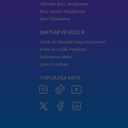
333 Kariyer Anlamı
111 Melek Sayısı Anlamı
Yükselen Burç Hesaplama
444 Görmek
333 Melek Sayısı Anlamı
Burç Uyumu Hesaplama
555 Melek Sayısı Anlamı
444 Manevi Anlamı
Juno Hesaplama
aslan
boğa
Dünya Kartı Sağlık Anlamı
değişken
burçların elementleri
yükselen başak
ŞARTLAR VE GİZLİLİK
doğum haritası
7.ev
2.ev
Üyelik ve Mesafeli Satış Sözleşmesi
Satürn Balık burcunda
yükselen burçların özellikleri
KVKK ve Gizlilik Politikası
Tarot Destesi
ThetaHealing seansı
kundalini reiki
Aydınlatma Metni
Satürn burcu
Venüs burcu
Tarot Uzmanları
Çerez Politikası
555 Görmek
Numeroloji Uzmanı
Kozmik Enerji Şifası
TOPLULUĞA KATIL
Aşıklar Tarot Kartı
777 Melek Sayısı
000 Mesajı
Merkür Oğlak burcunda
Güneş Tarot Sağlık Anlamı
Ay Tarot Sağlık Anlamı
8 sayısının anlamı
Değnek Üçlüsü Anlamı
yıldız kartı aşk anlamı
Denge kartı anlamı
Burçlar ve Moda
DEĞNEK BEŞLİSİ KARİYER ANLAMI
TAROTTA DEĞNEK DOKUZLUSU AŞK ANLAMI