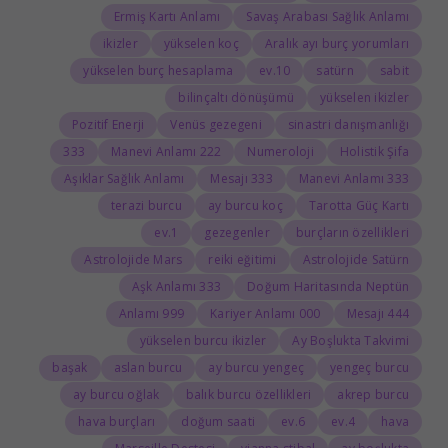
Ermiş Kartı Anlamı
Savaş Arabası Sağlık Anlamı
ikizler
yükselen koç
Aralık ayı burç yorumları
yükselen burç hesaplama
10.ev
satürn
sabit
bilinçaltı dönüşümü
yükselen ikizler
Pozitif Enerji
Venüs gezegeni
sinastri danışmanlığı
333
222 Manevi Anlamı
Numeroloji
Holistik Şifa
Aşıklar Sağlık Anlamı
333 Mesajı
333 Manevi Anlamı
terazi burcu
ay burcu koç
Tarotta Güç Kartı
1.ev
gezegenler
burçların özellikleri
Astrolojide Mars
reiki eğitimi
Astrolojide Satürn
333 Aşk Anlamı
Doğum Haritasında Neptün
999 Anlamı
000 Kariyer Anlamı
444 Mesajı
yükselen burcu ikizler
Ay Boşlukta Takvimi
başak
aslan burcu
ay burcu yengeç
yengeç burcu
ay burcu oğlak
balık burcu özellikleri
akrep burcu
hava burçları
doğum saati
6.ev
4.ev
hava