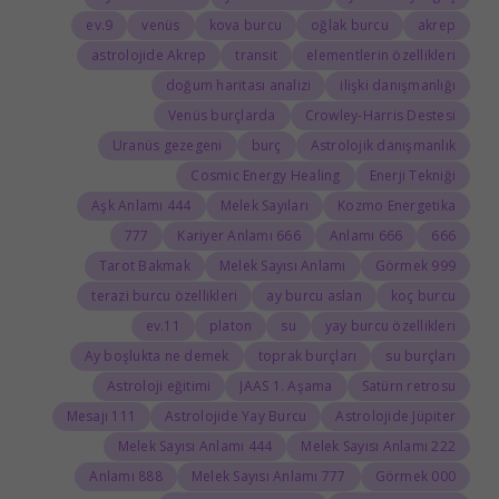
9.ev
venüs
kova burcu
oğlak burcu
akrep
astrolojide Akrep
transit
elementlerin özellikleri
doğum haritası analizi
ilişki danışmanlığı
Venüs burçlarda
Crowley-Harris Destesi
Uranüs gezegeni
burç
Astrolojik danışmanlık
Cosmic Energy Healing
Enerji Tekniği
444 Aşk Anlamı
Melek Sayıları
Kozmo Energetika
777
666 Kariyer Anlamı
666 Anlamı
666
Tarot Bakmak
Melek Sayısı Anlamı
999 Görmek
terazi burcu özellikleri
ay burcu aslan
koç burcu
11.ev
platon
su
yay burcu özellikleri
Ay boşlukta ne demek
toprak burçları
su burçları
Astroloji eğitimi
JAAS 1. Aşama
Satürn retrosu
111 Mesajı
Astrolojide Yay Burcu
Astrolojide Jüpiter
444 Melek Sayısı Anlamı
222 Melek Sayısı Anlamı
888 Anlamı
777 Melek Sayısı Anlamı
000 Görmek