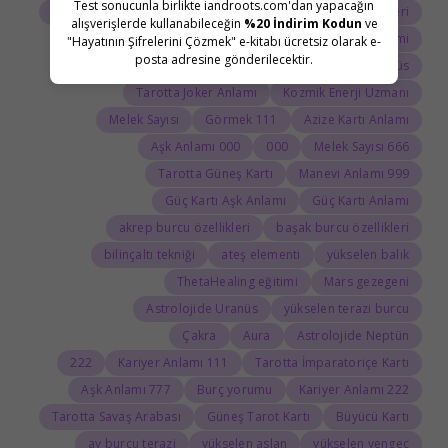
Test sonucunla birlikte iandroots.com'dan yapacağın
Tarot Açılımı
Tarot Sembolleri
ThetaHealing semineri
alışverişlerde kullanabileceğin
%20 İndirim Kodun
ve
Uranüs burcu
Jean Adrienne Arınma Sistemi
"Hayatının Şifrelerini Çözmek" e-kitabı ücretsiz olarak e-
posta adresine gönderilecektir.
Astroloji Sözlüğü
Doğum haritasında Uranüs
Tarotta Joker Anlamı
Kozmik Enerji Uzmanı
Melek Sayısı
111 Görmek
Azize Kartı Anlamı
000 Aşk Anlamı
000
666 Melek Sayısı
Tarotta Güneş Kartı
999 Manevi Anlamı
Güç Kartı Aşk Anlamı
Güç Kartı Anlamı
akrep burcu özellikleri
başak burcu özellikleri
bilinçaltı tekniği
ateş elementi
yükselen balık
ThetaHealing eğitimi
Mars gezegeni
Astrolojide Uranüs
yükselen terazi burcu
Çakra
Aura
Astrolojide Neptün
222
111 Kariyer Anlamı
Tarotta İmparatoriçe Kartı
777 Aşk Anlamı
Burç yorumu
222 Kariyer Anlamı
Tarotta Savaş Arabası
Güneş Tarot Kartı
Büyücü Kartı
ay burcu terazi
yükselen aslan
yükselen yengeç