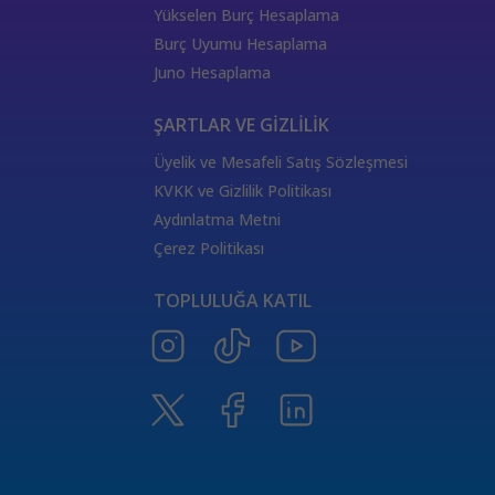
333 Kariyer Anlamı
111 Melek Sayısı Anlamı
Yükselen Burç Hesaplama
444 Görmek
333 Melek Sayısı Anlamı
Burç Uyumu Hesaplama
555 Melek Sayısı Anlamı
444 Manevi Anlamı
Juno Hesaplama
aslan
boğa
Dünya Kartı Sağlık Anlamı
değişken
burçların elementleri
yükselen başak
ŞARTLAR VE GİZLİLİK
doğum haritası
7.ev
2.ev
Üyelik ve Mesafeli Satış Sözleşmesi
Satürn Balık burcunda
yükselen burçların özellikleri
KVKK ve Gizlilik Politikası
Tarot Destesi
ThetaHealing seansı
kundalini reiki
Aydınlatma Metni
Satürn burcu
Venüs burcu
Tarot Uzmanları
Çerez Politikası
555 Görmek
Numeroloji Uzmanı
Kozmik Enerji Şifası
TOPLULUĞA KATIL
Aşıklar Tarot Kartı
777 Melek Sayısı
000 Mesajı
Merkür Oğlak burcunda
Güneş Tarot Sağlık Anlamı
Ay Tarot Sağlık Anlamı
8 sayısının anlamı
Değnek Üçlüsü Anlamı
yıldız kartı aşk anlamı
Denge kartı anlamı
Burçlar ve Moda
DEĞNEK BEŞLİSİ KARİYER ANLAMI
TAROTTA DEĞNEK DOKUZLUSU AŞK ANLAMI