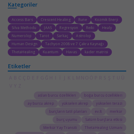
Kategoriler
Access Bars
Crescent Healing
Rune
Kozmik Enerji
Silva Methodu
JAAS
Regresyon
Reiki
Healy
Numeroloji
Tarot
Sarkaç
Astroloji
Human Design
Tachyon 2008 ve 7 Çakra Kaynağı
ThetaHealing
Kuantum
Havas
kader matrisi
Etiketler
A
B
C
Ç
D
E
F
G
Ğ
H
I
İ
J
K
L
M
N
O
Ö
P
R
S
Ş
T
U
Ü
V
Y
Z
aslan burcu özellikleri
boğa burcu özellikleri
ay burcu akrep
yükselen akrep
yükselen terazi
burçların tatil planları
8.ev
merkür
burç uyumu
Satürn burçlara etkisi
Merkür Yay Transiti
ThetaHealing Uzmanı