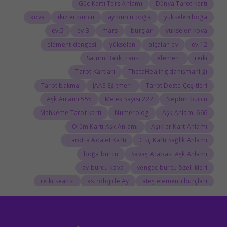
Güç Kartı Ters Anlamı
Dünya Tarot kartı
kova
ikizler burcu
ay burcu boğa
yükselen boğa
5.ev
3.ev
mars
burçlar
yükselen kova
element dengesi
yükselen
alçalan ev
12.ev
Satürn Balık transiti
element
reiki
Tarot Kartları
ThetaHealing danışmanlığı
Tarot bakma
JAAS Eğitmeni
Tarot Deste Çeşitleri
555 Aşk Anlamı
222 Melek Sayısı
Neptün burcu
Mahkeme Tarot kartı
Numerolog
666 Aşk Anlamı
Ölüm Kartı Aşk Anlamı
Aşıklar Kart Anlamı
Tarotta Adalet Kartı
Güç Kartı Sağlık Anlamı
boğa burcu
Savaş Arabası Aşk Anlamı
ay burcu kova
yengeç burcu özellikleri
reiki seansı
astrolojide Ay
ateş elementi burçları
Tarolog
Doğum Haritasında Mars
astrolog
Cosmoenergetica
JAAS Seansı
Rider-Waite Destesi
Dolunay
333 Görmek
111 Aşk Anlamı
111