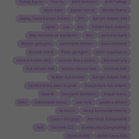
Güneş burcu
Yeni Ay
JAAS Semineri
JAAS Tekniği
Azize Kartı
Jüpiter burcu
Merkür burcu
Güneş Tarot Kariyer Anlamı
555
444 Kariyer Anlamı
oğlak
yay
koç
Adalet Kartı Anlamı
ateş elementi ve özellikleri
ateş
ay burcu balık
Merkür gezegeni
astrolojide Merkür
hava elementi
Kozmik Enerji
Plüto gezegeni
JAAS Uygulayıcısı
555 Manevi Anlamı
Kozmik Enerji Seansı
Bütünsel şifa
999 Aşk Anlamı
666 Manevi Anlamı
666 Görmek
Aşıklar Aşk Anlamı
999 Kariyer Anlamı
Tarotta Ermiş Kartı Seçmek
Dünya Kartı Aşk Anlamı
toprak
burçların nitelikleri
başak burcu
JAAS
Astrolojide Venüs
usui reiki
tutulma etkileri
Ay burcu
Akrep burcunda Yeni Ay
Satürn döngüsü
Astrolojk danışmanlık
444
222 Görmek
Numeroloji Danışmanlığı
888 Görmek
000 Melek Sayısı