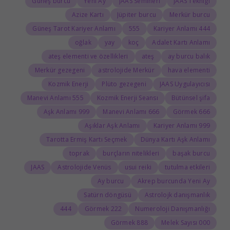
Güneş burcu
Yeni Ay
JAAS Semineri
JAAS Tekniği
Azize Kartı
Jüpiter burcu
Merkür burcu
Güneş Tarot Kariyer Anlamı
555
444 Kariyer Anlamı
oğlak
yay
koç
Adalet Kartı Anlamı
ateş elementi ve özellikleri
ateş
ay burcu balık
Merkür gezegeni
astrolojide Merkür
hava elementi
Kozmik Enerji
Plüto gezegeni
JAAS Uygulayıcısı
555 Manevi Anlamı
Kozmik Enerji Seansı
Bütünsel şifa
999 Aşk Anlamı
666 Manevi Anlamı
666 Görmek
Aşıklar Aşk Anlamı
999 Kariyer Anlamı
Tarotta Ermiş Kartı Seçmek
Dünya Kartı Aşk Anlamı
toprak
burçların nitelikleri
başak burcu
JAAS
Astrolojide Venüs
usui reiki
tutulma etkileri
Ay burcu
Akrep burcunda Yeni Ay
Satürn döngüsü
Astrolojk danışmanlık
444
222 Görmek
Numeroloji Danışmanlığı
888 Görmek
000 Melek Sayısı