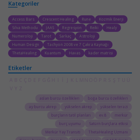
Kategoriler
Access Bars
Crescent Healing
Rune
Kozmik Enerji
Silva Methodu
JAAS
Regresyon
Reiki
Healy
Numeroloji
Tarot
Sarkaç
Astroloji
Human Design
Tachyon 2008 ve 7 Çakra Kaynağı
ThetaHealing
Kuantum
Havas
kader matrisi
Etiketler
A
B
C
Ç
D
E
F
G
Ğ
H
I
İ
J
K
L
M
N
O
Ö
P
R
S
Ş
T
U
Ü
V
Y
Z
aslan burcu özellikleri
boğa burcu özellikleri
ay burcu akrep
yükselen akrep
yükselen terazi
burçların tatil planları
8.ev
merkür
burç uyumu
Satürn burçlara etkisi
Merkür Yay Transiti
ThetaHealing Uzmanı