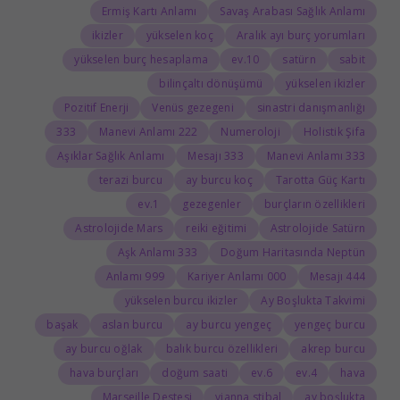
Ermiş Kartı Anlamı
Savaş Arabası Sağlık Anlamı
ikizler
yükselen koç
Aralık ayı burç yorumları
yükselen burç hesaplama
10.ev
satürn
sabit
bilinçaltı dönüşümü
yükselen ikizler
Pozitif Enerji
Venüs gezegeni
sinastri danışmanlığı
333
222 Manevi Anlamı
Numeroloji
Holistik Şifa
Aşıklar Sağlık Anlamı
333 Mesajı
333 Manevi Anlamı
terazi burcu
ay burcu koç
Tarotta Güç Kartı
1.ev
gezegenler
burçların özellikleri
Astrolojide Mars
reiki eğitimi
Astrolojide Satürn
333 Aşk Anlamı
Doğum Haritasında Neptün
999 Anlamı
000 Kariyer Anlamı
444 Mesajı
yükselen burcu ikizler
Ay Boşlukta Takvimi
başak
aslan burcu
ay burcu yengeç
yengeç burcu
ay burcu oğlak
balık burcu özellikleri
akrep burcu
hava burçları
doğum saati
6.ev
4.ev
hava
Marseille Destesi
vianna stibal
ay boşlukta