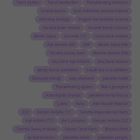
Tarot Açılımı
Tarot Sembolleri
ThetaHealing semineri
Uranüs burcu
Jean Adrienne Arınma Sistemi
Astroloji Sözlüğü
Doğum haritasında Uranüs
Tarotta Joker Anlamı
Kozmik Enerji Uzmanı
Melek Sayısı
111 Görmek
Azize Kartı Anlamı
000 Aşk Anlamı
000
666 Melek Sayısı
Tarotta Güneş Kartı
999 Manevi Anlamı
Güç Kartı Aşk Anlamı
Güç Kartı Anlamı
akrep burcu özellikleri
başak burcu özellikleri
bilinçaltı tekniği
ateş elementi
yükselen balık
ThetaHealing eğitimi
Mars gezegeni
Astrolojide Uranüs
yükselen terazi burcu
Çakra
Aura
Astrolojide Neptün
222
111 Kariyer Anlamı
Tarotta İmparatoriçe Kartı
777 Aşk Anlamı
Burç yorumu
222 Kariyer Anlamı
Tarotta Savaş Arabası
Güneş Tarot Kartı
Büyücü Kartı
ay burcu terazi
yükselen aslan
yükselen yengeç