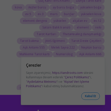
Güç Kartı Ters Anlamı
Dünya Tarot kartı
kova
ikizler burcu
ay burcu boğa
yükselen boğa
5.ev
3.ev
mars
burçlar
yükselen kova
element dengesi
yükselen
alçalan ev
12.ev
Satürn Balık transiti
element
reiki
Tarot Kartları
ThetaHealing danışmanlığı
Tarot bakma
JAAS Eğitmeni
Tarot Deste Çeşitleri
555 Aşk Anlamı
222 Melek Sayısı
Neptün burcu
Mahkeme Tarot kartı
Numerolog
666 Aşk Anlamı
Ölüm Kartı Aşk Anlamı
Aşıklar Kart Anlamı
Çerezler
Tarotta Adalet Kartı
Güç Kartı Sağlık Anlamı
Sayın ziyaretçimiz,
https://iandroots.com
sitesini
boğa burcu
Savaş Arabası Aşk Anlamı
kullanmaya devam ederek "
Çerez Politikamız
"ı,
ay burcu kova
yengeç burcu özellikleri
"
Aydınlatma Metnimiz
"i ve "
Kişisel Veri İşleme
Politikamız
"ı kabul etmiş bulunmaktasınız.
reiki seansı
astrolojide Ay
ateş elementi burçları
Tarolog
Doğum Haritasında Mars
astrolog
Kabul Et
Cosmoenergetica
JAAS Seansı
Rider-Waite Destesi
Dolunay
333 Görmek
111 Aşk Anlamı
111