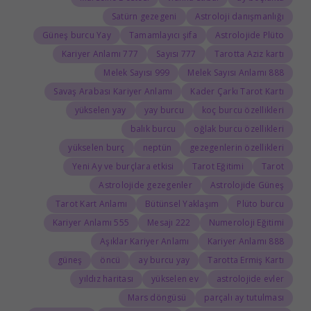
Satürn gezegeni
Astroloji danışmanlığı
Güneş burcu Yay
Tamamlayıcı şifa
Astrolojide Plüto
777 Kariyer Anlamı
777 Sayısı
Tarotta Aziz kartı
999 Melek Sayısı
888 Melek Sayısı Anlamı
Savaş Arabası Kariyer Anlamı
Kader Çarkı Tarot Kartı
yükselen yay
yay burcu
koç burcu özellikleri
balık burcu
oğlak burcu özellikleri
yükselen burç
neptün
gezegenlerin özellikleri
Yeni Ay ve burçlara etkisi
Tarot Eğitimi
Tarot
Astrolojide gezegenler
Astrolojide Güneş
Tarot Kart Anlamı
Bütünsel Yaklaşım
Plüto burcu
555 Kariyer Anlamı
222 Mesajı
Numeroloji Eğitimi
Aşıklar Kariyer Anlamı
888 Kariyer Anlamı
güneş
öncü
ay burcu yay
Tarotta Ermiş Kartı
yıldız haritası
yükselen ev
astrolojide evler
Mars döngüsü
parçalı ay tutulması