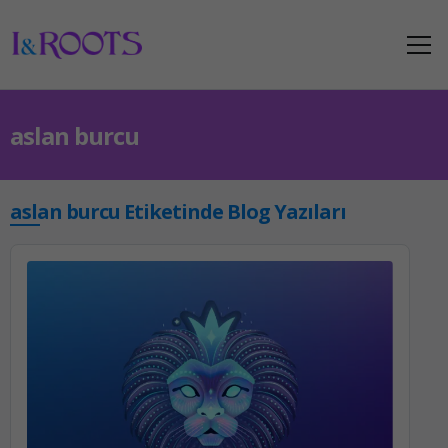
aslan burcu
aslan burcu Etiketinde Blog Yazıları