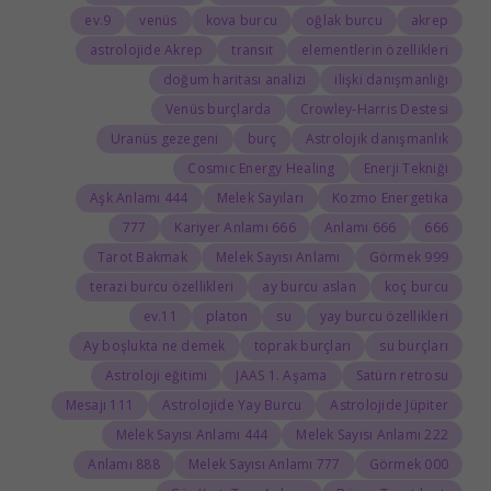
9.ev
venüs
kova burcu
oğlak burcu
akrep
astrolojide Akrep
transit
elementlerin özellikleri
doğum haritası analizi
ilişki danışmanlığı
Venüs burçlarda
Crowley-Harris Destesi
Uranüs gezegeni
burç
Astrolojik danışmanlık
Cosmic Energy Healing
Enerji Tekniği
444 Aşk Anlamı
Melek Sayıları
Kozmo Energetika
777
666 Kariyer Anlamı
666 Anlamı
666
Tarot Bakmak
Melek Sayısı Anlamı
999 Görmek
terazi burcu özellikleri
ay burcu aslan
koç burcu
11.ev
platon
su
yay burcu özellikleri
Ay boşlukta ne demek
toprak burçları
su burçları
Astroloji eğitimi
JAAS 1. Aşama
Satürn retrosu
111 Mesajı
Astrolojide Yay Burcu
Astrolojide Jüpiter
444 Melek Sayısı Anlamı
222 Melek Sayısı Anlamı
888 Anlamı
777 Melek Sayısı Anlamı
000 Görmek