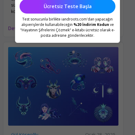
sizlerle. Yeni haftada aşk, para, sağlık ve kariyer
Ücretsiz Teste Başla
konularında burçları neler bekliyor?
Test sonucunla birlikte iandroots.com'dan yapacağın
alışverişlerde kullanabileceğin
%20 İndirim Kodun
ve
Devamını oku
"Hayatının Şifrelerini Çözmek" e-kitabı ücretsiz olarak e-
posta adresine gönderilecektir.
Gül Köseoğlu
Ocak 28, 2025