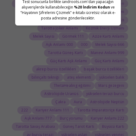
Test sonucunla birlikte iandroots.com'dan yapacağın
Tarot Açılımı
Tarot Sembolleri
ThetaHealing semineri
alışverişlerde kullanabileceğin
%20 İndirim Kodun
ve
Uranüs burcu
Jean Adrienne Arınma Sistemi
"Hayatının Şifrelerini Çözmek" e-kitabı ücretsiz olarak e-
posta adresine gönderilecektir.
Astroloji Sözlüğü
Doğum haritasında Uranüs
Tarotta Joker Anlamı
Kozmik Enerji Uzmanı
Melek Sayısı
111 Görmek
Azize Kartı Anlamı
000 Aşk Anlamı
000
666 Melek Sayısı
Tarotta Güneş Kartı
999 Manevi Anlamı
Güç Kartı Aşk Anlamı
Güç Kartı Anlamı
akrep burcu özellikleri
başak burcu özellikleri
bilinçaltı tekniği
ateş elementi
yükselen balık
ThetaHealing eğitimi
Mars gezegeni
Astrolojide Uranüs
yükselen terazi burcu
Çakra
Aura
Astrolojide Neptün
222
111 Kariyer Anlamı
Tarotta İmparatoriçe Kartı
777 Aşk Anlamı
Burç yorumu
222 Kariyer Anlamı
Tarotta Savaş Arabası
Güneş Tarot Kartı
Büyücü Kartı
ay burcu terazi
yükselen aslan
yükselen yengeç