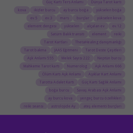
Güç Kartı Ters Anlamı
Dünya Tarot kartı
kova
ikizler burcu
ay burcu boğa
yükselen boğa
5.ev
3.ev
mars
burçlar
yükselen kova
element dengesi
yükselen
alçalan ev
12.ev
Satürn Balık transiti
element
reiki
Tarot Kartları
ThetaHealing danışmanlığı
Tarot bakma
JAAS Eğitmeni
Tarot Deste Çeşitleri
555 Aşk Anlamı
222 Melek Sayısı
Neptün burcu
Mahkeme Tarot kartı
Numerolog
666 Aşk Anlamı
Ölüm Kartı Aşk Anlamı
Aşıklar Kart Anlamı
Tarotta Adalet Kartı
Güç Kartı Sağlık Anlamı
boğa burcu
Savaş Arabası Aşk Anlamı
ay burcu kova
yengeç burcu özellikleri
reiki seansı
astrolojide Ay
ateş elementi burçları
Tarolog
Doğum Haritasında Mars
astrolog
Cosmoenergetica
JAAS Seansı
Rider-Waite Destesi
Dolunay
333 Görmek
111 Aşk Anlamı
111