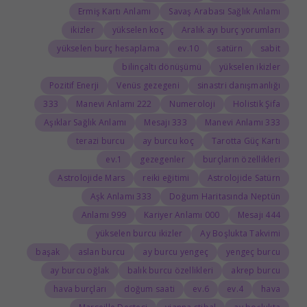
Ermiş Kartı Anlamı
Savaş Arabası Sağlık Anlamı
ikizler
yükselen koç
Aralık ayı burç yorumları
yükselen burç hesaplama
10.ev
satürn
sabit
bilinçaltı dönüşümü
yükselen ikizler
Pozitif Enerji
Venüs gezegeni
sinastri danışmanlığı
333
222 Manevi Anlamı
Numeroloji
Holistik Şifa
Aşıklar Sağlık Anlamı
333 Mesajı
333 Manevi Anlamı
terazi burcu
ay burcu koç
Tarotta Güç Kartı
1.ev
gezegenler
burçların özellikleri
Astrolojide Mars
reiki eğitimi
Astrolojide Satürn
333 Aşk Anlamı
Doğum Haritasında Neptün
999 Anlamı
000 Kariyer Anlamı
444 Mesajı
yükselen burcu ikizler
Ay Boşlukta Takvimi
başak
aslan burcu
ay burcu yengeç
yengeç burcu
ay burcu oğlak
balık burcu özellikleri
akrep burcu
hava burçları
doğum saati
6.ev
4.ev
hava