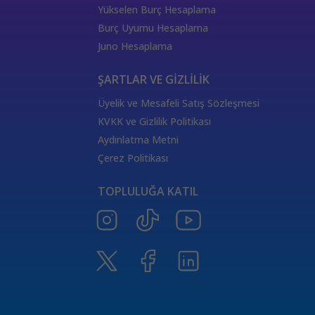
333 Kariyer Anlamı
111 Melek Sayısı Anlamı
Yükselen Burç Hesaplama
444 Görmek
333 Melek Sayısı Anlamı
Burç Uyumu Hesaplama
555 Melek Sayısı Anlamı
444 Manevi Anlamı
Juno Hesaplama
aslan
boğa
Dünya Kartı Sağlık Anlamı
değişken
burçların elementleri
yükselen başak
ŞARTLAR VE GİZLİLİK
doğum haritası
7.ev
2.ev
Üyelik ve Mesafeli Satış Sözleşmesi
Satürn Balık burcunda
yükselen burçların özellikleri
KVKK ve Gizlilik Politikası
Tarot Destesi
ThetaHealing seansı
kundalini reiki
Aydınlatma Metni
Satürn burcu
Venüs burcu
Tarot Uzmanları
Çerez Politikası
555 Görmek
Numeroloji Uzmanı
Kozmik Enerji Şifası
TOPLULUĞA KATIL
Aşıklar Tarot Kartı
777 Melek Sayısı
000 Mesajı
Merkür Oğlak burcunda
Güneş Tarot Sağlık Anlamı
Ay Tarot Sağlık Anlamı
8 sayısının anlamı
Değnek Üçlüsü Anlamı
yıldız kartı aşk anlamı
Denge kartı anlamı
Burçlar ve Moda
DEĞNEK BEŞLİSİ KARİYER ANLAMI
TAROTTA DEĞNEK DOKUZLUSU AŞK ANLAMI