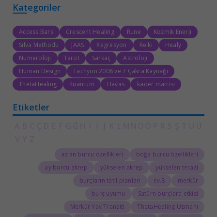
Kategoriler
Access Bars
Crescent Healing
Rune
Kozmik Enerji
Silva Methodu
JAAS
Regresyon
Reiki
Healy
Numeroloji
Tarot
Sarkaç
Astroloji
Human Design
Tachyon 2008 ve 7 Çakra Kaynağı
ThetaHealing
Kuantum
Havas
kader matrisi
Etiketler
A
B
C
Ç
D
E
F
G
Ğ
H
I
İ
J
K
L
M
N
O
Ö
P
R
S
Ş
T
U
Ü
V
Y
Z
aslan burcu özellikleri
boğa burcu özellikleri
ay burcu akrep
yükselen akrep
yükselen terazi
burçların tatil planları
8.ev
merkür
burç uyumu
Satürn burçlara etkisi
Merkür Yay Transiti
ThetaHealing Uzmanı