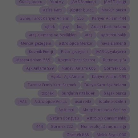
Güneş burcu
Yeni Ay
JAAS Semineri
JAAS Tekniği
Azize Kartı
Jüpiter burcu
Merkür burcu
Güneş Tarot Kariyer Anlamı
555
444 Kariyer Anlamı
oğlak
yay
koç
Adalet Kartı Anlamı
ateş elementi ve özellikleri
ateş
ay burcu balık
Merkür gezegeni
astrolojide Merkür
hava elementi
Kozmik Enerji
Plüto gezegeni
JAAS Uygulayıcısı
555 Manevi Anlamı
Kozmik Enerji Seansı
Bütünsel şifa
999 Aşk Anlamı
666 Manevi Anlamı
666 Görmek
Aşıklar Aşk Anlamı
999 Kariyer Anlamı
Tarotta Ermiş Kartı Seçmek
Dünya Kartı Aşk Anlamı
toprak
burçların nitelikleri
başak burcu
JAAS
Astrolojide Venüs
usui reiki
tutulma etkileri
Ay burcu
Akrep burcunda Yeni Ay
Satürn döngüsü
Astrolojk danışmanlık
444
222 Görmek
Numeroloji Danışmanlığı
888 Görmek
000 Melek Sayısı