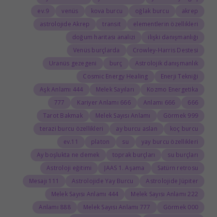
9.ev
venüs
kova burcu
oğlak burcu
akrep
astrolojide Akrep
transit
elementlerin özellikleri
doğum haritası analizi
ilişki danışmanlığı
Venüs burçlarda
Crowley-Harris Destesi
Uranüs gezegeni
burç
Astrolojik danışmanlık
Cosmic Energy Healing
Enerji Tekniği
444 Aşk Anlamı
Melek Sayıları
Kozmo Energetika
777
666 Kariyer Anlamı
666 Anlamı
666
Tarot Bakmak
Melek Sayısı Anlamı
999 Görmek
terazi burcu özellikleri
ay burcu aslan
koç burcu
11.ev
platon
su
yay burcu özellikleri
Ay boşlukta ne demek
toprak burçları
su burçları
Astroloji eğitimi
JAAS 1. Aşama
Satürn retrosu
111 Mesajı
Astrolojide Yay Burcu
Astrolojide Jüpiter
444 Melek Sayısı Anlamı
222 Melek Sayısı Anlamı
888 Anlamı
777 Melek Sayısı Anlamı
000 Görmek