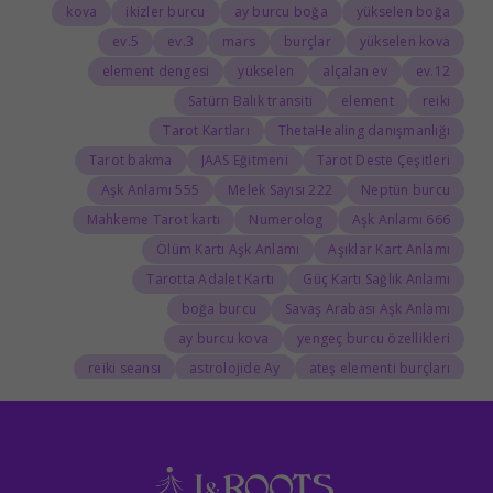
kova
ikizler burcu
ay burcu boğa
yükselen boğa
5.ev
3.ev
mars
burçlar
yükselen kova
element dengesi
yükselen
alçalan ev
12.ev
Satürn Balık transiti
element
reiki
Tarot Kartları
ThetaHealing danışmanlığı
Tarot bakma
JAAS Eğitmeni
Tarot Deste Çeşitleri
555 Aşk Anlamı
222 Melek Sayısı
Neptün burcu
Mahkeme Tarot kartı
Numerolog
666 Aşk Anlamı
Ölüm Kartı Aşk Anlamı
Aşıklar Kart Anlamı
Tarotta Adalet Kartı
Güç Kartı Sağlık Anlamı
boğa burcu
Savaş Arabası Aşk Anlamı
ay burcu kova
yengeç burcu özellikleri
reiki seansı
astrolojide Ay
ateş elementi burçları
Tarolog
Doğum Haritasında Mars
astrolog
Cosmoenergetica
JAAS Seansı
Rider-Waite Destesi
Dolunay
333 Görmek
111 Aşk Anlamı
111
888 Manevi Anlamı
777 Görmek
777 Manevi Anlamı