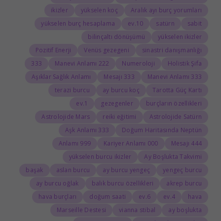
ikizler
yükselen koç
Aralık ayı burç yorumları
yükselen burç hesaplama
10.ev
satürn
sabit
bilinçaltı dönüşümü
yükselen ikizler
Pozitif Enerji
Venüs gezegeni
sinastri danışmanlığı
333
222 Manevi Anlamı
Numeroloji
Holistik Şifa
Aşıklar Sağlık Anlamı
333 Mesajı
333 Manevi Anlamı
terazi burcu
ay burcu koç
Tarotta Güç Kartı
1.ev
gezegenler
burçların özellikleri
Astrolojide Mars
reiki eğitimi
Astrolojide Satürn
333 Aşk Anlamı
Doğum Haritasında Neptün
999 Anlamı
000 Kariyer Anlamı
444 Mesajı
yükselen burcu ikizler
Ay Boşlukta Takvimi
başak
aslan burcu
ay burcu yengeç
yengeç burcu
ay burcu oğlak
balık burcu özellikleri
akrep burcu
hava burçları
doğum saati
6.ev
4.ev
hava
Marseille Destesi
vianna stibal
ay boşlukta