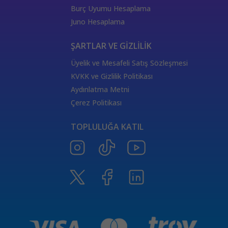
444 Görmek
333 Melek Sayısı Anlamı
Burç Uyumu Hesaplama
555 Melek Sayısı Anlamı
444 Manevi Anlamı
Juno Hesaplama
aslan
boğa
Dünya Kartı Sağlık Anlamı
değişken
burçların elementleri
yükselen başak
ŞARTLAR VE GİZLİLİK
doğum haritası
7.ev
2.ev
Üyelik ve Mesafeli Satış Sözleşmesi
Satürn Balık burcunda
yükselen burçların özellikleri
KVKK ve Gizlilik Politikası
Tarot Destesi
ThetaHealing seansı
kundalini reiki
Aydınlatma Metni
Satürn burcu
Venüs burcu
Tarot Uzmanları
Çerez Politikası
555 Görmek
Numeroloji Uzmanı
Kozmik Enerji Şifası
TOPLULUĞA KATIL
Aşıklar Tarot Kartı
777 Melek Sayısı
000 Mesajı
Merkür Oğlak burcunda
Güneş Tarot Sağlık Anlamı
Ay Tarot Sağlık Anlamı
8 sayısının anlamı
Değnek Üçlüsü Anlamı
yıldız kartı aşk anlamı
Denge kartı anlamı
Burçlar ve Moda
DEĞNEK BEŞLİSİ KARİYER ANLAMI
TAROTTA DEĞNEK DOKUZLUSU AŞK ANLAMI
tarotta değnek ikilisi sağlık anlamı