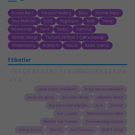
Access Bars
Crescent Healing
Rune
Kozmik Enerji
Silva Methodu
JAAS
Regresyon
Reiki
Healy
Numeroloji
Tarot
Sarkaç
Astroloji
Human Design
Tachyon 2008 ve 7 Çakra Kaynağı
ThetaHealing
Kuantum
Havas
kader matrisi
Etiketler
A
B
C
Ç
D
E
F
G
Ğ
H
I
İ
J
K
L
M
N
O
Ö
P
R
S
Ş
T
U
Ü
V
Y
Z
aslan burcu özellikleri
boğa burcu özellikleri
ay burcu akrep
yükselen akrep
yükselen terazi
burçların tatil planları
8.ev
merkür
burç uyumu
Satürn burçlara etkisi
Merkür Yay Transiti
ThetaHealing Uzmanı
Güneş burcu
Yeni Ay
JAAS Semineri
JAAS Tekniği