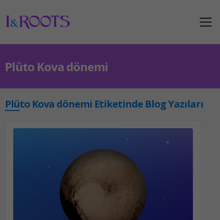
Plüto Kova dönemi
Plüto Kova dönemi Etiketinde Blog Yazıları