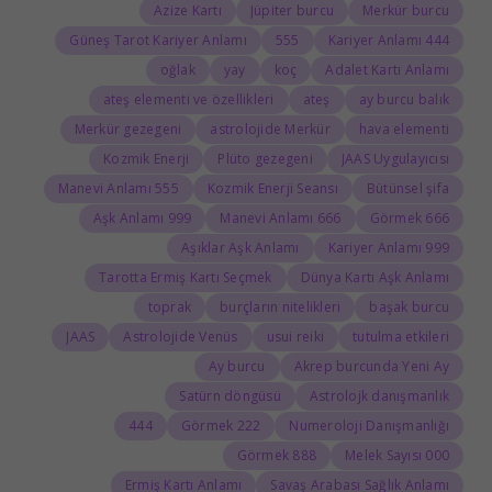
Azize Kartı
Jüpiter burcu
Merkür burcu
Güneş Tarot Kariyer Anlamı
555
444 Kariyer Anlamı
oğlak
yay
koç
Adalet Kartı Anlamı
ateş elementi ve özellikleri
ateş
ay burcu balık
Merkür gezegeni
astrolojide Merkür
hava elementi
Kozmik Enerji
Plüto gezegeni
JAAS Uygulayıcısı
555 Manevi Anlamı
Kozmik Enerji Seansı
Bütünsel şifa
999 Aşk Anlamı
666 Manevi Anlamı
666 Görmek
Aşıklar Aşk Anlamı
999 Kariyer Anlamı
Tarotta Ermiş Kartı Seçmek
Dünya Kartı Aşk Anlamı
toprak
burçların nitelikleri
başak burcu
JAAS
Astrolojide Venüs
usui reiki
tutulma etkileri
Ay burcu
Akrep burcunda Yeni Ay
Satürn döngüsü
Astrolojk danışmanlık
444
222 Görmek
Numeroloji Danışmanlığı
888 Görmek
000 Melek Sayısı
Ermiş Kartı Anlamı
Savaş Arabası Sağlık Anlamı