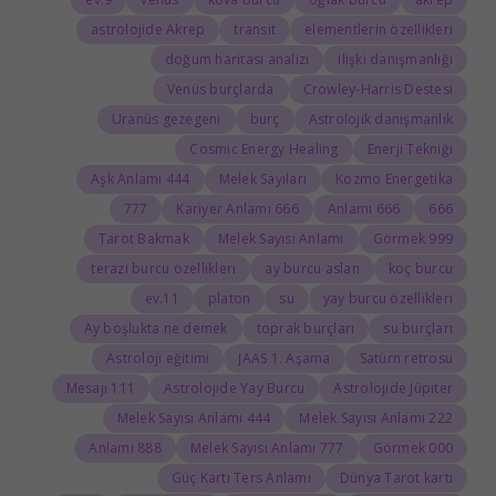
astrolojide Akrep
transit
elementlerin özellikleri
doğum haritası analizi
ilişki danışmanlığı
Venüs burçlarda
Crowley-Harris Destesi
Uranüs gezegeni
burç
Astrolojik danışmanlık
Cosmic Energy Healing
Enerji Tekniği
444 Aşk Anlamı
Melek Sayıları
Kozmo Energetika
777
666 Kariyer Anlamı
666 Anlamı
666
Tarot Bakmak
Melek Sayısı Anlamı
999 Görmek
terazi burcu özellikleri
ay burcu aslan
koç burcu
11.ev
platon
su
yay burcu özellikleri
Ay boşlukta ne demek
toprak burçları
su burçları
Astroloji eğitimi
JAAS 1. Aşama
Satürn retrosu
111 Mesajı
Astrolojide Yay Burcu
Astrolojide Jüpiter
444 Melek Sayısı Anlamı
222 Melek Sayısı Anlamı
888 Anlamı
777 Melek Sayısı Anlamı
000 Görmek
Güç Kartı Ters Anlamı
Dünya Tarot kartı