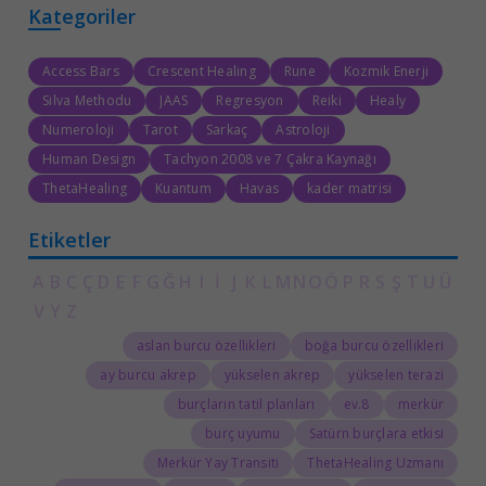
Kategoriler
Access Bars
Crescent Healing
Rune
Kozmik Enerji
Silva Methodu
JAAS
Regresyon
Reiki
Healy
Numeroloji
Tarot
Sarkaç
Astroloji
Human Design
Tachyon 2008 ve 7 Çakra Kaynağı
ThetaHealing
Kuantum
Havas
kader matrisi
Etiketler
A
B
C
Ç
D
E
F
G
Ğ
H
I
İ
J
K
L
M
N
O
Ö
P
R
S
Ş
T
U
Ü
V
Y
Z
aslan burcu özellikleri
boğa burcu özellikleri
ay burcu akrep
yükselen akrep
yükselen terazi
burçların tatil planları
8.ev
merkür
burç uyumu
Satürn burçlara etkisi
Merkür Yay Transiti
ThetaHealing Uzmanı