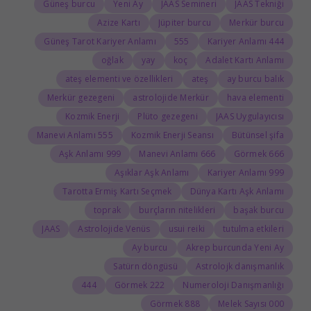
Güneş burcu
Yeni Ay
JAAS Semineri
JAAS Tekniği
Azize Kartı
Jüpiter burcu
Merkür burcu
Güneş Tarot Kariyer Anlamı
555
444 Kariyer Anlamı
oğlak
yay
koç
Adalet Kartı Anlamı
ateş elementi ve özellikleri
ateş
ay burcu balık
Merkür gezegeni
astrolojide Merkür
hava elementi
Kozmik Enerji
Plüto gezegeni
JAAS Uygulayıcısı
555 Manevi Anlamı
Kozmik Enerji Seansı
Bütünsel şifa
999 Aşk Anlamı
666 Manevi Anlamı
666 Görmek
Aşıklar Aşk Anlamı
999 Kariyer Anlamı
Tarotta Ermiş Kartı Seçmek
Dünya Kartı Aşk Anlamı
toprak
burçların nitelikleri
başak burcu
JAAS
Astrolojide Venüs
usui reiki
tutulma etkileri
Ay burcu
Akrep burcunda Yeni Ay
Satürn döngüsü
Astrolojk danışmanlık
444
222 Görmek
Numeroloji Danışmanlığı
888 Görmek
000 Melek Sayısı