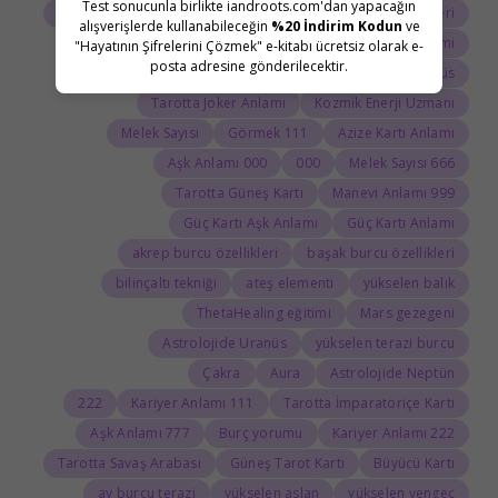
Test sonucunla birlikte iandroots.com'dan yapacağın
Tarot Açılımı
Tarot Sembolleri
ThetaHealing semineri
alışverişlerde kullanabileceğin
%20 İndirim Kodun
ve
Uranüs burcu
Jean Adrienne Arınma Sistemi
"Hayatının Şifrelerini Çözmek" e-kitabı ücretsiz olarak e-
posta adresine gönderilecektir.
Astroloji Sözlüğü
Doğum haritasında Uranüs
Tarotta Joker Anlamı
Kozmik Enerji Uzmanı
Melek Sayısı
111 Görmek
Azize Kartı Anlamı
000 Aşk Anlamı
000
666 Melek Sayısı
Tarotta Güneş Kartı
999 Manevi Anlamı
Güç Kartı Aşk Anlamı
Güç Kartı Anlamı
akrep burcu özellikleri
başak burcu özellikleri
bilinçaltı tekniği
ateş elementi
yükselen balık
ThetaHealing eğitimi
Mars gezegeni
Astrolojide Uranüs
yükselen terazi burcu
Çakra
Aura
Astrolojide Neptün
222
111 Kariyer Anlamı
Tarotta İmparatoriçe Kartı
777 Aşk Anlamı
Burç yorumu
222 Kariyer Anlamı
Tarotta Savaş Arabası
Güneş Tarot Kartı
Büyücü Kartı
ay burcu terazi
yükselen aslan
yükselen yengeç