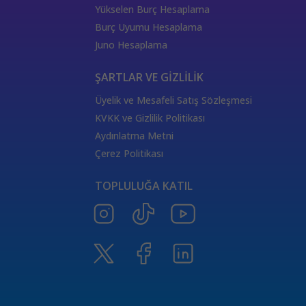
333 Kariyer Anlamı
111 Melek Sayısı Anlamı
Yükselen Burç Hesaplama
444 Görmek
333 Melek Sayısı Anlamı
Burç Uyumu Hesaplama
555 Melek Sayısı Anlamı
444 Manevi Anlamı
Juno Hesaplama
aslan
boğa
Dünya Kartı Sağlık Anlamı
değişken
burçların elementleri
yükselen başak
ŞARTLAR VE GİZLİLİK
doğum haritası
7.ev
2.ev
Üyelik ve Mesafeli Satış Sözleşmesi
Satürn Balık burcunda
yükselen burçların özellikleri
KVKK ve Gizlilik Politikası
Tarot Destesi
ThetaHealing seansı
kundalini reiki
Aydınlatma Metni
Satürn burcu
Venüs burcu
Tarot Uzmanları
Çerez Politikası
555 Görmek
Numeroloji Uzmanı
Kozmik Enerji Şifası
TOPLULUĞA KATIL
Aşıklar Tarot Kartı
777 Melek Sayısı
000 Mesajı
Merkür Oğlak burcunda
Güneş Tarot Sağlık Anlamı
Ay Tarot Sağlık Anlamı
8 sayısının anlamı
Değnek Üçlüsü Anlamı
yıldız kartı aşk anlamı
Denge kartı anlamı
Burçlar ve Moda
DEĞNEK BEŞLİSİ KARİYER ANLAMI
TAROTTA DEĞNEK DOKUZLUSU AŞK ANLAMI