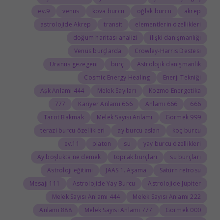
9.ev
venüs
kova burcu
oğlak burcu
akrep
astrolojide Akrep
transit
elementlerin özellikleri
doğum haritası analizi
ilişki danışmanlığı
Venüs burçlarda
Crowley-Harris Destesi
Uranüs gezegeni
burç
Astrolojik danışmanlık
Cosmic Energy Healing
Enerji Tekniği
444 Aşk Anlamı
Melek Sayıları
Kozmo Energetika
777
666 Kariyer Anlamı
666 Anlamı
666
Tarot Bakmak
Melek Sayısı Anlamı
999 Görmek
terazi burcu özellikleri
ay burcu aslan
koç burcu
11.ev
platon
su
yay burcu özellikleri
Ay boşlukta ne demek
toprak burçları
su burçları
Astroloji eğitimi
JAAS 1. Aşama
Satürn retrosu
111 Mesajı
Astrolojide Yay Burcu
Astrolojide Jüpiter
444 Melek Sayısı Anlamı
222 Melek Sayısı Anlamı
888 Anlamı
777 Melek Sayısı Anlamı
000 Görmek