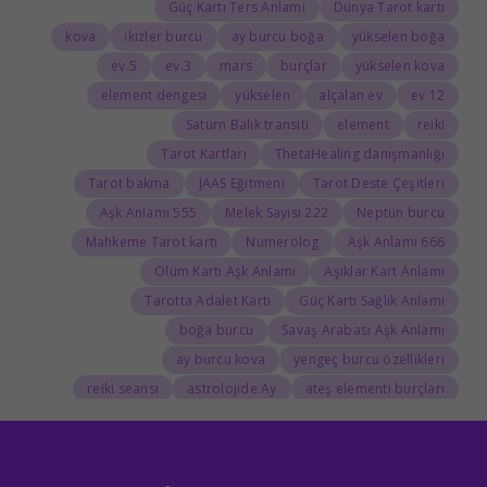
Güç Kartı Ters Anlamı
Dünya Tarot kartı
kova
ikizler burcu
ay burcu boğa
yükselen boğa
5.ev
3.ev
mars
burçlar
yükselen kova
element dengesi
yükselen
alçalan ev
12.ev
Satürn Balık transiti
element
reiki
Tarot Kartları
ThetaHealing danışmanlığı
Tarot bakma
JAAS Eğitmeni
Tarot Deste Çeşitleri
555 Aşk Anlamı
222 Melek Sayısı
Neptün burcu
Mahkeme Tarot kartı
Numerolog
666 Aşk Anlamı
Ölüm Kartı Aşk Anlamı
Aşıklar Kart Anlamı
Tarotta Adalet Kartı
Güç Kartı Sağlık Anlamı
boğa burcu
Savaş Arabası Aşk Anlamı
ay burcu kova
yengeç burcu özellikleri
reiki seansı
astrolojide Ay
ateş elementi burçları
Tarolog
Doğum Haritasında Mars
astrolog
Cosmoenergetica
JAAS Seansı
Rider-Waite Destesi
Dolunay
333 Görmek
111 Aşk Anlamı
111