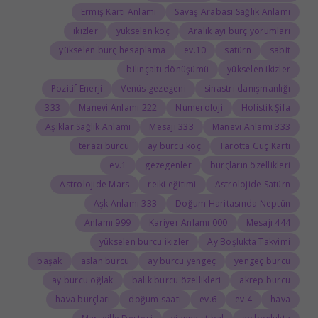
Ermiş Kartı Anlamı
Savaş Arabası Sağlık Anlamı
ikizler
yükselen koç
Aralık ayı burç yorumları
yükselen burç hesaplama
10.ev
satürn
sabit
bilinçaltı dönüşümü
yükselen ikizler
Pozitif Enerji
Venüs gezegeni
sinastri danışmanlığı
333
222 Manevi Anlamı
Numeroloji
Holistik Şifa
Aşıklar Sağlık Anlamı
333 Mesajı
333 Manevi Anlamı
terazi burcu
ay burcu koç
Tarotta Güç Kartı
1.ev
gezegenler
burçların özellikleri
Astrolojide Mars
reiki eğitimi
Astrolojide Satürn
333 Aşk Anlamı
Doğum Haritasında Neptün
999 Anlamı
000 Kariyer Anlamı
444 Mesajı
yükselen burcu ikizler
Ay Boşlukta Takvimi
başak
aslan burcu
ay burcu yengeç
yengeç burcu
ay burcu oğlak
balık burcu özellikleri
akrep burcu
hava burçları
doğum saati
6.ev
4.ev
hava