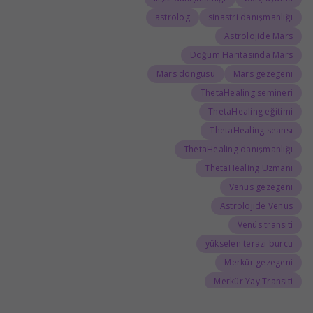
astrolog
sinastri danışmanlığı
Astrolojide Mars
Doğum Haritasında Mars
Mars döngüsü
Mars gezegeni
ThetaHealing semineri
ThetaHealing eğitimi
ThetaHealing seansı
ThetaHealing danışmanlığı
ThetaHealing Uzmanı
Venüs gezegeni
Astrolojide Venüs
Venüs transiti
yükselen terazi burcu
Merkür gezegeni
Merkür Yay Transiti
Tarot
doğum haritası analizi