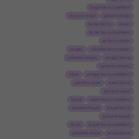
boğa burcu özellikleri
ay burcu boğa
yükselen boğa
ikizler burcu
ikizler
ikizler burcu özellikleri
ay burcu ikizler
yengeç
yükselen burcu ikizler
yükselen yengeç
yengeç burcu
ay burcu yengeç
aslan
yengeç burcu özellikleri
yükselen aslan
aslan burcu
ay burcu aslan
başak
aslan burcu özellikleri
yükselen başak
başak burcu
ay burcu başak
terazi
başak burcu özellikleri
yükselen terazi
terazi burcu