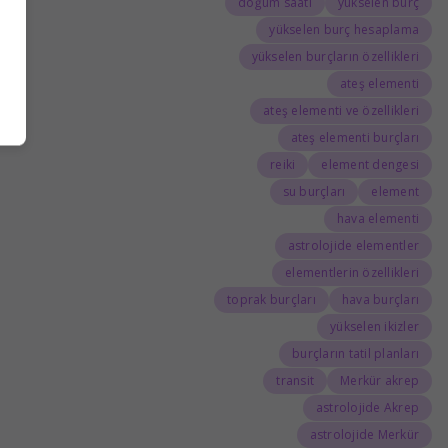
doğum saati
yükselen burç
yükselen burç hesaplama
yükselen burçların özellikleri
ateş elementi
ateş elementi ve özellikleri
ateş elementi burçları
reiki
element dengesi
su burçları
element
hava elementi
astrolojide elementler
elementlerin özellikleri
toprak burçları
hava burçları
yükselen ikizler
burçların tatil planları
transit
Merkür akrep
astrolojide Akrep
astrolojide Merkür