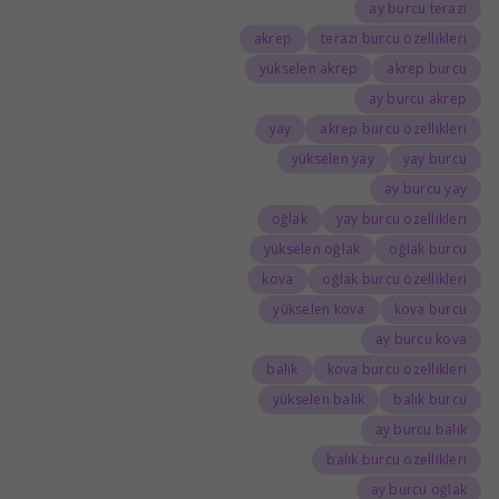
ay burcu terazi
akrep
terazi burcu özellikleri
yükselen akrep
akrep burcu
ay burcu akrep
yay
akrep burcu özellikleri
yükselen yay
yay burcu
ay burcu yay
oğlak
yay burcu özellikleri
yükselen oğlak
oğlak burcu
kova
oğlak burcu özellikleri
yükselen kova
kova burcu
ay burcu kova
balık
kova burcu özellikleri
yükselen balık
balık burcu
ay burcu balık
balık burcu özellikleri
ay burcu oğlak