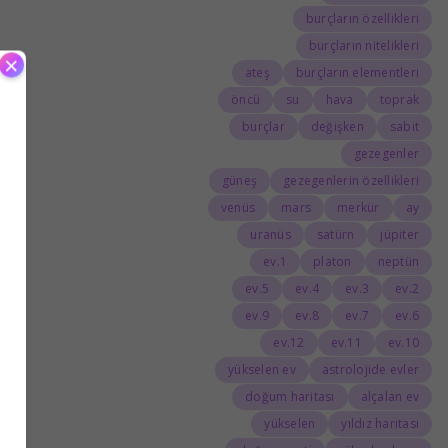
burçların özellikleri
burçların nitelikleri
×
ateş
burçların elementleri
öncü
su
hava
toprak
burçlar
değişken
sabit
gezegenler
güneş
gezegenlerin özellikleri
venüs
mars
merkür
ay
uranüs
satürn
jüpiter
1.ev
platon
neptün
5.ev
4.ev
3.ev
2.ev
9.ev
8.ev
7.ev
6.ev
12.ev
11.ev
10.ev
yükselen ev
astrolojide evler
doğum haritası
alçalan ev
yükselen
yıldız haritası