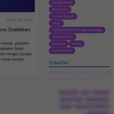
Kozmik Enerji
Regresyon
Human Design
Ocak 28, 2025
Healy
rın Özellikleri
Tachyon 2008 ve 7 Çakra Kaynağı
Silva Methodu
 enerjik, yükselen
Kuantum
Havas
yükselen İkizler
kader matrisi
elen Yengeç burçları
 Aslan burçları
Etiketler
A
B
C
Ç
D
E
F
G
Ğ
H
I
İ
J
K
L
M
N
O
Ö
P
R
S
Ş
T
U
Ü
V
Y
Z
koç burcu
koç
astroloji
ay burcu koç
yükselen koç
boğa
koç burcu özellikleri
boğa burcu