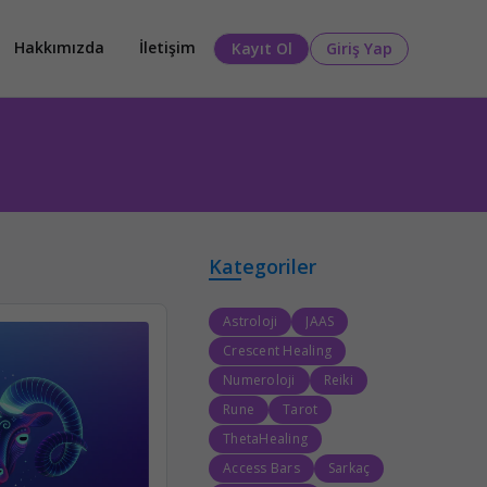
Hakkımızda
İletişim
Kayıt Ol
Giriş Yap
Kategoriler
Astroloji
JAAS
Crescent Healing
Numeroloji
Reiki
Rune
Tarot
ThetaHealing
Access Bars
Sarkaç