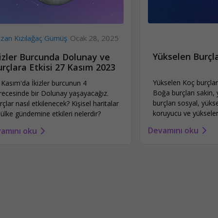
zan Kızılağaç Gümüş
Ocak 28, 2025
Yükselen Burçla
kizler Burcunda Dolunay ve
rçlara Etkisi 27 Kasım 2023
Yükselen Koç burçları
 Kasım'da İkizler burcunun 4
Boğa burçları sakin, 
recesinde bir Dolunay yaşayacağız.
burçları sosyal, yüks
rçlar nasıl etkilenecek? Kişisel haritalar
koruyucu ve yükselen
 ülke gündemine etkileri nelerdir?
karizmatikdir.
Devamını oku
amını oku