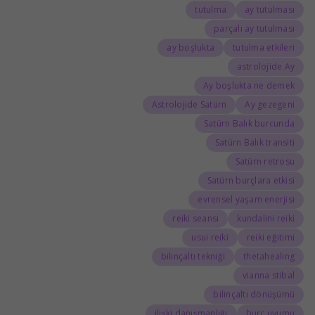
tutulma
ay tutulması
parçalı ay tutulması
ay boşlukta
tutulma etkileri
astrolojide Ay
Ay boşlukta ne demek
Astrolojide Satürn
Ay gezegeni
Satürn Balık burcunda
Satürn Balık transiti
Satürn retrosu
Satürn burçlara etkisi
evrensel yaşam enerjisi
reiki seansı
kundalini reiki
usui reiki
reiki eğitimi
bilinçaltı tekniği
thetahealing
vianna stibal
bilinçaltı dönüşümü
ilişki danışmanlığı
burç uyumu