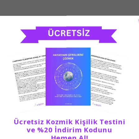
Ücretsiz Kozmik Kişilik Testini
ve %20 İndirim Kodunu
Hemen Al!