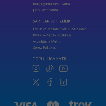
Güneş Tarot Aşk Anlamı
Güneş Tarot Kartı
Burç Uyumu Hesaplama
Güneş Tarot Kariyer Anlamı
Güneş Tarot Sağlık Anlamı
Juno Hesaplama
Ölüm Kartı Aşk Anlamı
Tarotta Güneş Kartı
Güç Kartı Anlamı
Tarotta Güç Kartı
Tarot Bakmak
ŞARTLAR VE GİZLİLİK
Güç Kartı Sağlık Anlamı
Güç Kartı Aşk Anlamı
Üyelik ve Mesafeli Satış Sözleşmesi
Adalet Kartı Anlamı
Adalet Kartı
Güç Kartı Ters Anlamı
KVKK ve Gizlilik Politikası
Tarotta Savaş Arabası
Tarotta Adalet Kartı
Aydınlatma Metni
Savaş Arabası Kariyer Anlamı
Savaş Arabası Aşk Anlamı
Çerez Politikası
Tarotta Ermiş Kartı
Savaş Arabası Sağlık Anlamı
TOPLULUĞA KATIL
Tarotta Ermiş Kartı Seçmek
Ermiş Kartı Anlamı
Aralık ayı burç yorumları
Ay Boşlukta Takvimi
Merkür Oğlak burcunda
Merkür retrosu
haftalık burç yorumları
Oğlak burcunda Merkür retrosu
kova buru
2024 burç yorumu
2024 burçlar kariyer yorumu
2024 burçlar aşk yorumu
Sağlık Astrolojisi
2024 burçlar para yorumu
Sinastri
İlişki Astrolojisi
Finansal Astroloji