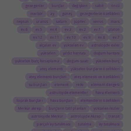
gezegenler
burçlar
değişken
sabit
öncü
merkür
ay
güneş
gezegenlerin özellikleri
neptün
uranüs
satürn
jüpiter
venüs
mars
6.ev
5.ev
4.ev
3.ev
2.ev
1.ev
platon
12.ev
11.ev
10.ev
9.ev
8.ev
7.ev
alçalan ev
yükselen ev
astrolojide evler
yükselen
yıldız haritası
doğum haritası
yükselen burç hesaplama
doğum saati
yükselen burç
ateş elementi
yükselen burçların özellikleri
ateş elementi burçları
ateş elementi ve özellikleri
su burçları
element
reiki
element dengesi
astrolojide elementler
hava elementi
toprak burçları
hava burçları
elementlerin özellikleri
Merkür akrep
burçların tatil planları
yükselen ikizler
astrolojide Merkür
astrolojide Akrep
transit
parçalı ay tutulması
tutulma
ay tutulması