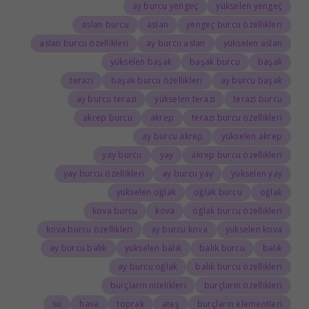
ay burcu yengeç
yükselen yengeç
aslan burcu
aslan
yengeç burcu özellikleri
aslan burcu özellikleri
ay burcu aslan
yükselen aslan
yükselen başak
başak burcu
başak
terazi
başak burcu özellikleri
ay burcu başak
ay burcu terazi
yükselen terazi
terazi burcu
akrep burcu
akrep
terazi burcu özellikleri
ay burcu akrep
yükselen akrep
yay burcu
yay
akrep burcu özellikleri
yay burcu özellikleri
ay burcu yay
yükselen yay
yükselen oğlak
oğlak burcu
oğlak
kova burcu
kova
oğlak burcu özellikleri
kova burcu özellikleri
ay burcu kova
yükselen kova
ay burcu balık
yükselen balık
balık burcu
balık
ay burcu oğlak
balık burcu özellikleri
burçların nitelikleri
burçların özellikleri
su
hava
toprak
ateş
burçların elementleri