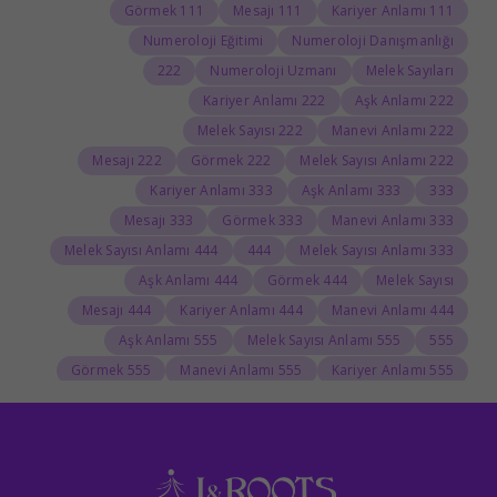
111 Görmek
111 Mesajı
111 Kariyer Anlamı
Numeroloji Eğitimi
Numeroloji Danışmanlığı
222
Numeroloji Uzmanı
Melek Sayıları
222 Kariyer Anlamı
222 Aşk Anlamı
222 Melek Sayısı
222 Manevi Anlamı
222 Mesajı
222 Görmek
222 Melek Sayısı Anlamı
333 Kariyer Anlamı
333 Aşk Anlamı
333
333 Mesajı
333 Görmek
333 Manevi Anlamı
444 Melek Sayısı Anlamı
444
333 Melek Sayısı Anlamı
444 Aşk Anlamı
444 Görmek
Melek Sayısı
444 Mesajı
444 Kariyer Anlamı
444 Manevi Anlamı
555 Aşk Anlamı
555 Melek Sayısı Anlamı
555
555 Görmek
555 Manevi Anlamı
555 Kariyer Anlamı
666 Anlamı
666 Melek Sayısı
666 Görmek
666
666 Kariyer Anlamı
666 Aşk Anlamı
Burç yorumu
Dolunay
666 Manevi Anlamı
000 Görmek
000 Anlamı
000
Numerolog