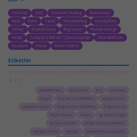
Astroloji
JAAS
Crescent Healing
Numeroloji
Reiki
Rune
Tarot
ThetaHealing
Access Bars
Sarkaç
Kozmik Enerji
Regresyon
Human Design
Healy
Tachyon 2008 ve 7 Çakra Kaynağı
Silva Methodu
Kuantum
Havas
kader matrisi
Etiketler
A
B
C
Ç
D
E
F
G
Ğ
H
I
İ
J
K
L
M
N
O
Ö
P
R
S
Ş
T
U
Ü
V
Y
Z
yükselen koç
koç burcu
koç
astroloji
boğa
koç burcu özellikleri
ay burcu koç
yükselen boğa
boğa burcu özellikleri
boğa burcu
ikizler burcu
ikizler
ay burcu boğa
ay burcu ikizler
ikizler burcu özellikleri
yengeç burcu
yengeç
yükselen burcu ikizler