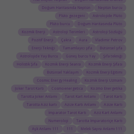
Doğum Haritasında Neptün
Neptün burcu
Plüto gezegeni
Astrolojide Plüto
Plüto burcu
Doğum Haritasında Plüto
Kozmik Enerji
Astroloji Terimleri
Astroloji Sözlüğü
Pozitif Enerji
Çakra
Aura
Vladimir Petrov
Enerji Tekniği
Tamamlayıcı şifa
Bütünsel şifa
Astrolojide Yay Burcu
Güneş burcu Yay
Şifa tekniği
Holistik Şifa
Kozmik Enerji Seansı
Kozmik Enerji Şifası
Bütünsel Yaklaşım
Kozmik Enerji Eğitimi
Cosmic Energy Healing
Kozmik Enerji Uzmanı
Joker Tarot Kartı
Cosmoenergetica
Kozmo Energetika
Tarotta Joker Anlamı
Tarot Kart Anlamı
Tarot Kartı
Tarotta Aziz kartı
Azize Kartı Anlamı
Azize Kartı
İmparator Tarot Kartı
Aziz Kart Anlamı
Numeroloji
Tarotta İmparatoriçe Kartı
111 Aşk Anlamı
111
111 Melek Sayısı Anlamı