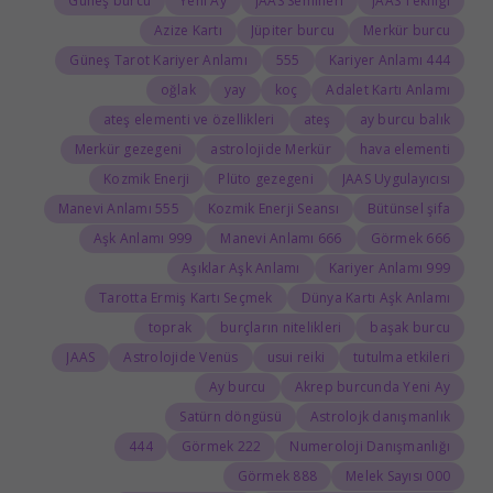
Güneş burcu
Yeni Ay
JAAS Semineri
JAAS Tekniği
Azize Kartı
Jüpiter burcu
Merkür burcu
Güneş Tarot Kariyer Anlamı
555
444 Kariyer Anlamı
oğlak
yay
koç
Adalet Kartı Anlamı
ateş elementi ve özellikleri
ateş
ay burcu balık
Merkür gezegeni
astrolojide Merkür
hava elementi
Kozmik Enerji
Plüto gezegeni
JAAS Uygulayıcısı
555 Manevi Anlamı
Kozmik Enerji Seansı
Bütünsel şifa
999 Aşk Anlamı
666 Manevi Anlamı
666 Görmek
Aşıklar Aşk Anlamı
999 Kariyer Anlamı
Tarotta Ermiş Kartı Seçmek
Dünya Kartı Aşk Anlamı
toprak
burçların nitelikleri
başak burcu
JAAS
Astrolojide Venüs
usui reiki
tutulma etkileri
Ay burcu
Akrep burcunda Yeni Ay
Satürn döngüsü
Astrolojk danışmanlık
444
222 Görmek
Numeroloji Danışmanlığı
888 Görmek
000 Melek Sayısı