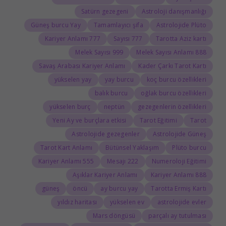
Satürn gezegeni
Astroloji danışmanlığı
Güneş burcu Yay
Tamamlayıcı şifa
Astrolojide Plüto
777 Kariyer Anlamı
777 Sayısı
Tarotta Aziz kartı
999 Melek Sayısı
888 Melek Sayısı Anlamı
Savaş Arabası Kariyer Anlamı
Kader Çarkı Tarot Kartı
yükselen yay
yay burcu
koç burcu özellikleri
balık burcu
oğlak burcu özellikleri
yükselen burç
neptün
gezegenlerin özellikleri
Yeni Ay ve burçlara etkisi
Tarot Eğitimi
Tarot
Astrolojide gezegenler
Astrolojide Güneş
Tarot Kart Anlamı
Bütünsel Yaklaşım
Plüto burcu
555 Kariyer Anlamı
222 Mesajı
Numeroloji Eğitimi
Aşıklar Kariyer Anlamı
888 Kariyer Anlamı
güneş
öncü
ay burcu yay
Tarotta Ermiş Kartı
yıldız haritası
yükselen ev
astrolojide evler
Mars döngüsü
parçalı ay tutulması