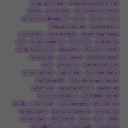
Ermiş Kartı Anlamı
Savaş Arabası Sağlık Anlamı
ikizler
yükselen koç
Aralık ayı burç yorumları
yükselen burç hesaplama
10.ev
satürn
sabit
bilinçaltı dönüşümü
yükselen ikizler
Pozitif Enerji
Venüs gezegeni
sinastri danışmanlığı
333
222 Manevi Anlamı
Numeroloji
Holistik Şifa
Aşıklar Sağlık Anlamı
333 Mesajı
333 Manevi Anlamı
terazi burcu
ay burcu koç
Tarotta Güç Kartı
1.ev
gezegenler
burçların özellikleri
Astrolojide Mars
reiki eğitimi
Astrolojide Satürn
333 Aşk Anlamı
Doğum Haritasında Neptün
999 Anlamı
000 Kariyer Anlamı
444 Mesajı
yükselen burcu ikizler
Ay Boşlukta Takvimi
başak
aslan burcu
ay burcu yengeç
yengeç burcu
ay burcu oğlak
balık burcu özellikleri
akrep burcu
hava burçları
doğum saati
6.ev
4.ev
hava
Marseille Destesi
vianna stibal
ay boşlukta