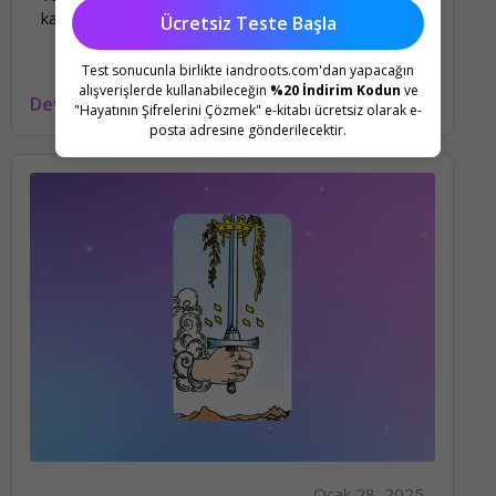
kariyer, para açılım anlamlarını öğren.
Ücretsiz Teste Başla
Test sonucunla birlikte iandroots.com'dan yapacağın
alışverişlerde kullanabileceğin
%20 İndirim Kodun
ve
Devamını oku
"Hayatının Şifrelerini Çözmek" e-kitabı ücretsiz olarak e-
posta adresine gönderilecektir.
Ocak 28, 2025