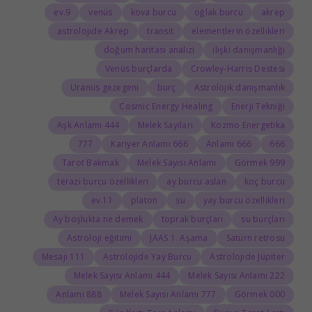
9.ev
venüs
kova burcu
oğlak burcu
akrep
astrolojide Akrep
transit
elementlerin özellikleri
doğum haritası analizi
ilişki danışmanlığı
Venüs burçlarda
Crowley-Harris Destesi
Uranüs gezegeni
burç
Astrolojik danışmanlık
Cosmic Energy Healing
Enerji Tekniği
444 Aşk Anlamı
Melek Sayıları
Kozmo Energetika
777
666 Kariyer Anlamı
666 Anlamı
666
Tarot Bakmak
Melek Sayısı Anlamı
999 Görmek
terazi burcu özellikleri
ay burcu aslan
koç burcu
11.ev
platon
su
yay burcu özellikleri
Ay boşlukta ne demek
toprak burçları
su burçları
Astroloji eğitimi
JAAS 1. Aşama
Satürn retrosu
111 Mesajı
Astrolojide Yay Burcu
Astrolojide Jüpiter
444 Melek Sayısı Anlamı
222 Melek Sayısı Anlamı
888 Anlamı
777 Melek Sayısı Anlamı
000 Görmek