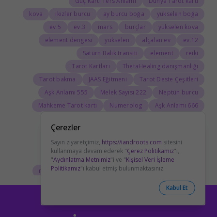
Güç Kartı Ters Anlamı
Dünya Tarot kartı
kova
ikizler burcu
ay burcu boğa
yükselen boğa
5.ev
3.ev
mars
burçlar
yükselen kova
element dengesi
yükselen
alçalan ev
12.ev
Satürn Balık transiti
element
reiki
Tarot Kartları
ThetaHealing danışmanlığı
Tarot bakma
JAAS Eğitmeni
Tarot Deste Çeşitleri
555 Aşk Anlamı
222 Melek Sayısı
Neptün burcu
Mahkeme Tarot kartı
Numerolog
666 Aşk Anlamı
Ölüm Kartı Aşk Anlamı
Aşıklar Kart Anlamı
Çerezler
Tarotta Adalet Kartı
Güç Kartı Sağlık Anlamı
Sayın ziyaretçimiz,
https://iandroots.com
sitesini
boğa burcu
Savaş Arabası Aşk Anlamı
kullanmaya devam ederek "
Çerez Politikamız
"ı,
ay burcu kova
yengeç burcu özellikleri
"
Aydınlatma Metnimiz
"i ve "
Kişisel Veri İşleme
Politikamız
"ı kabul etmiş bulunmaktasınız.
reiki seansı
astrolojide Ay
ateş elementi burçları
Tarolog
Doğum Haritasında Mars
astrolog
Kabul Et
Cosmoenergetica
JAAS Seansı
Rider-Waite Destesi
Dolunay
333 Görmek
111 Aşk Anlamı
111