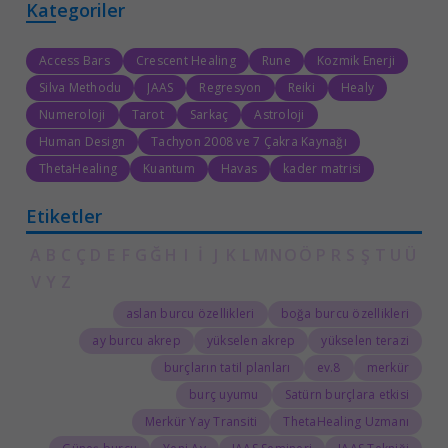
Kategoriler
Access Bars
Crescent Healing
Rune
Kozmik Enerji
Silva Methodu
JAAS
Regresyon
Reiki
Healy
Numeroloji
Tarot
Sarkaç
Astroloji
Human Design
Tachyon 2008 ve 7 Çakra Kaynağı
ThetaHealing
Kuantum
Havas
kader matrisi
Etiketler
A
B
C
Ç
D
E
F
G
Ğ
H
I
İ
J
K
L
M
N
O
Ö
P
R
S
Ş
T
U
Ü
V
Y
Z
aslan burcu özellikleri
boğa burcu özellikleri
ay burcu akrep
yükselen akrep
yükselen terazi
burçların tatil planları
8.ev
merkür
burç uyumu
Satürn burçlara etkisi
Merkür Yay Transiti
ThetaHealing Uzmanı