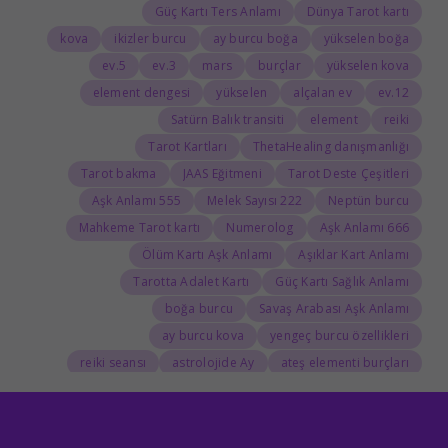
Güç Kartı Ters Anlamı
Dünya Tarot kartı
kova
ikizler burcu
ay burcu boğa
yükselen boğa
5.ev
3.ev
mars
burçlar
yükselen kova
element dengesi
yükselen
alçalan ev
12.ev
Satürn Balık transiti
element
reiki
Tarot Kartları
ThetaHealing danışmanlığı
Tarot bakma
JAAS Eğitmeni
Tarot Deste Çeşitleri
555 Aşk Anlamı
222 Melek Sayısı
Neptün burcu
Mahkeme Tarot kartı
Numerolog
666 Aşk Anlamı
Ölüm Kartı Aşk Anlamı
Aşıklar Kart Anlamı
Tarotta Adalet Kartı
Güç Kartı Sağlık Anlamı
boğa burcu
Savaş Arabası Aşk Anlamı
ay burcu kova
yengeç burcu özellikleri
reiki seansı
astrolojide Ay
ateş elementi burçları
Tarolog
Doğum Haritasında Mars
astrolog
Cosmoenergetica
JAAS Seansı
Rider-Waite Destesi
Dolunay
333 Görmek
111 Aşk Anlamı
111