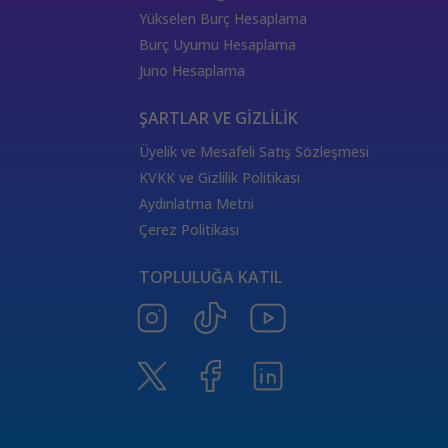
333 Kariyer Anlamı
111 Melek Sayısı Anlamı
Yükselen Burç Hesaplama
444 Görmek
333 Melek Sayısı Anlamı
Burç Uyumu Hesaplama
555 Melek Sayısı Anlamı
444 Manevi Anlamı
Juno Hesaplama
aslan
boğa
Dünya Kartı Sağlık Anlamı
değişken
burçların elementleri
yükselen başak
ŞARTLAR VE GİZLİLİK
doğum haritası
7.ev
2.ev
Üyelik ve Mesafeli Satış Sözleşmesi
Satürn Balık burcunda
yükselen burçların özellikleri
KVKK ve Gizlilik Politikası
Tarot Destesi
ThetaHealing seansı
kundalini reiki
Aydınlatma Metni
Satürn burcu
Venüs burcu
Tarot Uzmanları
Çerez Politikası
555 Görmek
Numeroloji Uzmanı
Kozmik Enerji Şifası
TOPLULUĞA KATIL
Aşıklar Tarot Kartı
777 Melek Sayısı
000 Mesajı
Merkür Oğlak burcunda
Güneş Tarot Sağlık Anlamı
Ay Tarot Sağlık Anlamı
8 sayısının anlamı
Değnek Üçlüsü Anlamı
yıldız kartı aşk anlamı
Denge kartı anlamı
Burçlar ve Moda
DEĞNEK BEŞLİSİ KARİYER ANLAMI
TAROTTA DEĞNEK DOKUZLUSU AŞK ANLAMI