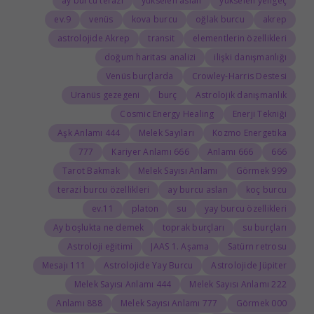
ay burcu terazi
yükselen aslan
yükselen yengeç
9.ev
venüs
kova burcu
oğlak burcu
akrep
astrolojide Akrep
transit
elementlerin özellikleri
doğum haritası analizi
ilişki danışmanlığı
Venüs burçlarda
Crowley-Harris Destesi
Uranüs gezegeni
burç
Astrolojik danışmanlık
Cosmic Energy Healing
Enerji Tekniği
444 Aşk Anlamı
Melek Sayıları
Kozmo Energetika
777
666 Kariyer Anlamı
666 Anlamı
666
Tarot Bakmak
Melek Sayısı Anlamı
999 Görmek
terazi burcu özellikleri
ay burcu aslan
koç burcu
11.ev
platon
su
yay burcu özellikleri
Ay boşlukta ne demek
toprak burçları
su burçları
Astroloji eğitimi
JAAS 1. Aşama
Satürn retrosu
111 Mesajı
Astrolojide Yay Burcu
Astrolojide Jüpiter
444 Melek Sayısı Anlamı
222 Melek Sayısı Anlamı
888 Anlamı
777 Melek Sayısı Anlamı
000 Görmek