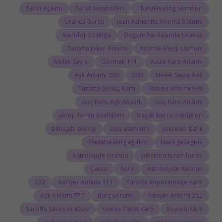
Tarot Açılımı
Tarot Sembolleri
ThetaHealing semineri
Uranüs burcu
Jean Adrienne Arınma Sistemi
Astroloji Sözlüğü
Doğum haritasında Uranüs
Tarotta Joker Anlamı
Kozmik Enerji Uzmanı
Melek Sayısı
111 Görmek
Azize Kartı Anlamı
000 Aşk Anlamı
000
666 Melek Sayısı
Tarotta Güneş Kartı
999 Manevi Anlamı
Güç Kartı Aşk Anlamı
Güç Kartı Anlamı
akrep burcu özellikleri
başak burcu özellikleri
bilinçaltı tekniği
ateş elementi
yükselen balık
ThetaHealing eğitimi
Mars gezegeni
Astrolojide Uranüs
yükselen terazi burcu
Çakra
Aura
Astrolojide Neptün
222
111 Kariyer Anlamı
Tarotta İmparatoriçe Kartı
777 Aşk Anlamı
Burç yorumu
222 Kariyer Anlamı
Tarotta Savaş Arabası
Güneş Tarot Kartı
Büyücü Kartı