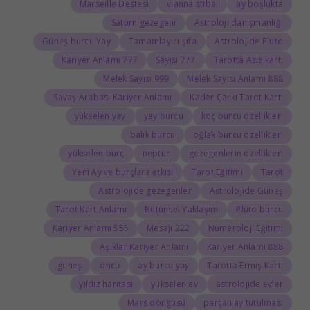
Marseille Destesi
vianna stibal
ay boşlukta
Satürn gezegeni
Astroloji danışmanlığı
Güneş burcu Yay
Tamamlayıcı şifa
Astrolojide Plüto
777 Kariyer Anlamı
777 Sayısı
Tarotta Aziz kartı
999 Melek Sayısı
888 Melek Sayısı Anlamı
Savaş Arabası Kariyer Anlamı
Kader Çarkı Tarot Kartı
yükselen yay
yay burcu
koç burcu özellikleri
balık burcu
oğlak burcu özellikleri
yükselen burç
neptün
gezegenlerin özellikleri
Yeni Ay ve burçlara etkisi
Tarot Eğitimi
Tarot
Astrolojide gezegenler
Astrolojide Güneş
Tarot Kart Anlamı
Bütünsel Yaklaşım
Plüto burcu
555 Kariyer Anlamı
222 Mesajı
Numeroloji Eğitimi
Aşıklar Kariyer Anlamı
888 Kariyer Anlamı
güneş
öncü
ay burcu yay
Tarotta Ermiş Kartı
yıldız haritası
yükselen ev
astrolojide evler
Mars döngüsü
parçalı ay tutulması