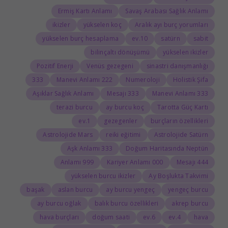
Ermiş Kartı Anlamı
Savaş Arabası Sağlık Anlamı
ikizler
yükselen koç
Aralık ayı burç yorumları
yükselen burç hesaplama
10.ev
satürn
sabit
bilinçaltı dönüşümü
yükselen ikizler
Pozitif Enerji
Venüs gezegeni
sinastri danışmanlığı
333
222 Manevi Anlamı
Numeroloji
Holistik Şifa
Aşıklar Sağlık Anlamı
333 Mesajı
333 Manevi Anlamı
terazi burcu
ay burcu koç
Tarotta Güç Kartı
1.ev
gezegenler
burçların özellikleri
Astrolojide Mars
reiki eğitimi
Astrolojide Satürn
333 Aşk Anlamı
Doğum Haritasında Neptün
999 Anlamı
000 Kariyer Anlamı
444 Mesajı
yükselen burcu ikizler
Ay Boşlukta Takvimi
başak
aslan burcu
ay burcu yengeç
yengeç burcu
ay burcu oğlak
balık burcu özellikleri
akrep burcu
hava burçları
doğum saati
6.ev
4.ev
hava