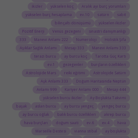
ikizler
yükselen koç
Aralık ayı burç yorumları
yükselen burç hesaplama
10.ev
satürn
sabit
bilinçaltı dönüşümü
yükselen ikizler
Pozitif Enerji
Venüs gezegeni
sinastri danışmanlığı
333
222 Manevi Anlamı
Numeroloji
Holistik Şifa
Aşıklar Sağlık Anlamı
333 Mesajı
333 Manevi Anlamı
terazi burcu
ay burcu koç
Tarotta Güç Kartı
1.ev
gezegenler
burçların özellikleri
Astrolojide Mars
reiki eğitimi
Astrolojide Satürn
333 Aşk Anlamı
Doğum Haritasında Neptün
999 Anlamı
000 Kariyer Anlamı
444 Mesajı
yükselen burcu ikizler
Ay Boşlukta Takvimi
başak
aslan burcu
ay burcu yengeç
yengeç burcu
ay burcu oğlak
balık burcu özellikleri
akrep burcu
hava burçları
doğum saati
6.ev
4.ev
hava
Marseille Destesi
vianna stibal
ay boşlukta