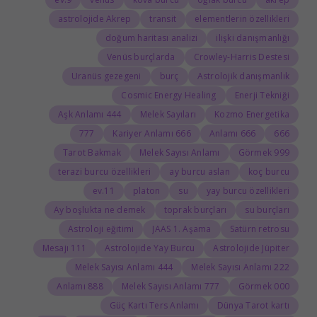
astrolojide Akrep
transit
elementlerin özellikleri
doğum haritası analizi
ilişki danışmanlığı
Venüs burçlarda
Crowley-Harris Destesi
Uranüs gezegeni
burç
Astrolojik danışmanlık
Cosmic Energy Healing
Enerji Tekniği
444 Aşk Anlamı
Melek Sayıları
Kozmo Energetika
777
666 Kariyer Anlamı
666 Anlamı
666
Tarot Bakmak
Melek Sayısı Anlamı
999 Görmek
terazi burcu özellikleri
ay burcu aslan
koç burcu
11.ev
platon
su
yay burcu özellikleri
Ay boşlukta ne demek
toprak burçları
su burçları
Astroloji eğitimi
JAAS 1. Aşama
Satürn retrosu
111 Mesajı
Astrolojide Yay Burcu
Astrolojide Jüpiter
444 Melek Sayısı Anlamı
222 Melek Sayısı Anlamı
888 Anlamı
777 Melek Sayısı Anlamı
000 Görmek
Güç Kartı Ters Anlamı
Dünya Tarot kartı