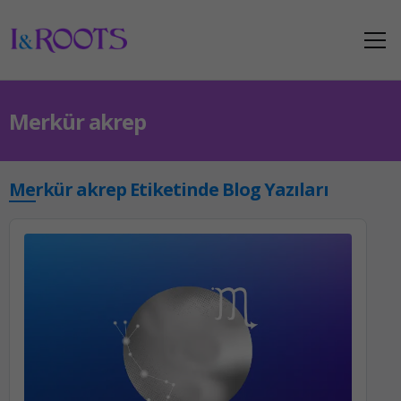
Merkür akrep
Merkür akrep Etiketinde Blog Yazıları