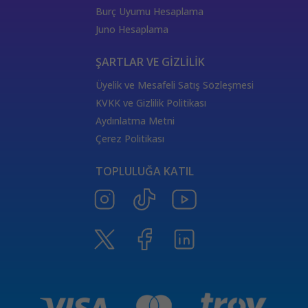
444 Görmek
333 Melek Sayısı Anlamı
Burç Uyumu Hesaplama
555 Melek Sayısı Anlamı
444 Manevi Anlamı
Juno Hesaplama
aslan
boğa
Dünya Kartı Sağlık Anlamı
değişken
burçların elementleri
yükselen başak
ŞARTLAR VE GİZLİLİK
doğum haritası
7.ev
2.ev
Üyelik ve Mesafeli Satış Sözleşmesi
Satürn Balık burcunda
yükselen burçların özellikleri
KVKK ve Gizlilik Politikası
Tarot Destesi
ThetaHealing seansı
kundalini reiki
Aydınlatma Metni
Satürn burcu
Venüs burcu
Tarot Uzmanları
Çerez Politikası
555 Görmek
Numeroloji Uzmanı
Kozmik Enerji Şifası
TOPLULUĞA KATIL
Aşıklar Tarot Kartı
777 Melek Sayısı
000 Mesajı
Merkür Oğlak burcunda
Güneş Tarot Sağlık Anlamı
Ay Tarot Sağlık Anlamı
8 sayısının anlamı
Değnek Üçlüsü Anlamı
yıldız kartı aşk anlamı
Denge kartı anlamı
Burçlar ve Moda
DEĞNEK BEŞLİSİ KARİYER ANLAMI
TAROTTA DEĞNEK DOKUZLUSU AŞK ANLAMI
tarotta değnek ikilisi sağlık anlamı