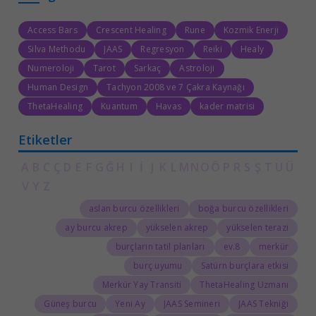
Access Bars
Crescent Healing
Rune
Kozmik Enerji
Silva Methodu
JAAS
Regresyon
Reiki
Healy
Numeroloji
Tarot
Sarkaç
Astroloji
Human Design
Tachyon 2008 ve 7 Çakra Kaynağı
ThetaHealing
Kuantum
Havas
kader matrisi
Etiketler
A
B
C
Ç
D
E
F
G
Ğ
H
I
İ
J
K
L
M
N
O
Ö
P
R
S
Ş
T
U
Ü
V
Y
Z
aslan burcu özellikleri
boğa burcu özellikleri
ay burcu akrep
yükselen akrep
yükselen terazi
burçların tatil planları
8.ev
merkür
burç uyumu
Satürn burçlara etkisi
Merkür Yay Transiti
ThetaHealing Uzmanı
Güneş burcu
Yeni Ay
JAAS Semineri
JAAS Tekniği