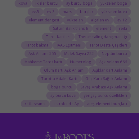
kova
ikizler burcu
ay burcu boğa
yükselen boğa
5.ev
3.ev
mars
burçlar
yükselen kova
element dengesi
yükselen
alçalan ev
12.ev
Satürn Balık transiti
element
reiki
Tarot Kartları
ThetaHealing danışmanlığı
Tarot bakma
JAAS Eğitmeni
Tarot Deste Çeşitleri
555 Aşk Anlamı
222 Melek Sayısı
Neptün burcu
Mahkeme Tarot kartı
Numerolog
666 Aşk Anlamı
Ölüm Kartı Aşk Anlamı
Aşıklar Kart Anlamı
Tarotta Adalet Kartı
Güç Kartı Sağlık Anlamı
boğa burcu
Savaş Arabası Aşk Anlamı
ay burcu kova
yengeç burcu özellikleri
reiki seansı
astrolojide Ay
ateş elementi burçları
Tarolog
Doğum Haritasında Mars
astrolog
Cosmoenergetica
JAAS Seansı
Rider-Waite Destesi
Dolunay
333 Görmek
111 Aşk Anlamı
111
888 Manevi Anlamı
777 Görmek
777 Manevi Anlamı