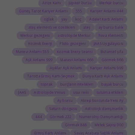
Azize Kartı
Jüpiter burcu
Merkür burcu
Güneş Tarot Kariyer Anlamı
555
444 Kariyer Anlamı
oğlak
yay
koç
Adalet Kartı Anlamı
ateş elementi ve özellikleri
ateş
ay burcu balık
Merkür gezegeni
astrolojide Merkür
hava elementi
Kozmik Enerji
Plüto gezegeni
JAAS Uygulayıcısı
555 Manevi Anlamı
Kozmik Enerji Seansı
Bütünsel şifa
999 Aşk Anlamı
666 Manevi Anlamı
666 Görmek
Aşıklar Aşk Anlamı
999 Kariyer Anlamı
Tarotta Ermiş Kartı Seçmek
Dünya Kartı Aşk Anlamı
toprak
burçların nitelikleri
başak burcu
JAAS
Astrolojide Venüs
usui reiki
tutulma etkileri
Ay burcu
Akrep burcunda Yeni Ay
Satürn döngüsü
Astrolojk danışmanlık
444
222 Görmek
Numeroloji Danışmanlığı
888 Görmek
000 Melek Sayısı
Ermiş Kartı Anlamı
Savaş Arabası Sağlık Anlamı