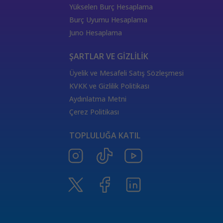
333 Kariyer Anlamı
111 Melek Sayısı Anlamı
Yükselen Burç Hesaplama
444 Görmek
333 Melek Sayısı Anlamı
Burç Uyumu Hesaplama
555 Melek Sayısı Anlamı
444 Manevi Anlamı
Juno Hesaplama
aslan
boğa
Dünya Kartı Sağlık Anlamı
değişken
burçların elementleri
yükselen başak
ŞARTLAR VE GİZLİLİK
doğum haritası
7.ev
2.ev
Üyelik ve Mesafeli Satış Sözleşmesi
Satürn Balık burcunda
yükselen burçların özellikleri
KVKK ve Gizlilik Politikası
Tarot Destesi
ThetaHealing seansı
kundalini reiki
Aydınlatma Metni
Satürn burcu
Venüs burcu
Tarot Uzmanları
Çerez Politikası
555 Görmek
Numeroloji Uzmanı
Kozmik Enerji Şifası
TOPLULUĞA KATIL
Aşıklar Tarot Kartı
777 Melek Sayısı
000 Mesajı
Merkür Oğlak burcunda
Güneş Tarot Sağlık Anlamı
Ay Tarot Sağlık Anlamı
8 sayısının anlamı
Değnek Üçlüsü Anlamı
yıldız kartı aşk anlamı
Denge kartı anlamı
Burçlar ve Moda
DEĞNEK BEŞLİSİ KARİYER ANLAMI
TAROTTA DEĞNEK DOKUZLUSU AŞK ANLAMI