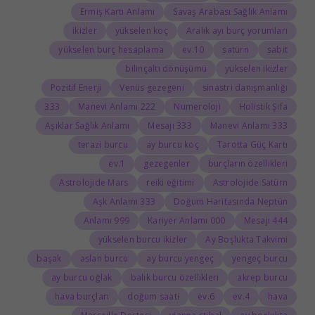
Ermiş Kartı Anlamı
Savaş Arabası Sağlık Anlamı
ikizler
yükselen koç
Aralık ayı burç yorumları
yükselen burç hesaplama
10.ev
satürn
sabit
bilinçaltı dönüşümü
yükselen ikizler
Pozitif Enerji
Venüs gezegeni
sinastri danışmanlığı
333
222 Manevi Anlamı
Numeroloji
Holistik Şifa
Aşıklar Sağlık Anlamı
333 Mesajı
333 Manevi Anlamı
terazi burcu
ay burcu koç
Tarotta Güç Kartı
1.ev
gezegenler
burçların özellikleri
Astrolojide Mars
reiki eğitimi
Astrolojide Satürn
333 Aşk Anlamı
Doğum Haritasında Neptün
999 Anlamı
000 Kariyer Anlamı
444 Mesajı
yükselen burcu ikizler
Ay Boşlukta Takvimi
başak
aslan burcu
ay burcu yengeç
yengeç burcu
ay burcu oğlak
balık burcu özellikleri
akrep burcu
hava burçları
doğum saati
6.ev
4.ev
hava