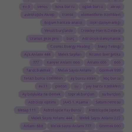
9.ev
venüs
kova burcu
oğlak burcu
akrep
astrolojide Akrep
transit
elementlerin özellikleri
doğum haritası analizi
ilişki danışmanlığı
Venüs burçlarda
Crowley-Harris Destesi
Uranüs gezegeni
burç
Astrolojik danışmanlık
Cosmic Energy Healing
Enerji Tekniği
444 Aşk Anlamı
Melek Sayıları
Kozmo Energetika
777
666 Kariyer Anlamı
666 Anlamı
666
Tarot Bakmak
Melek Sayısı Anlamı
999 Görmek
terazi burcu özellikleri
ay burcu aslan
koç burcu
11.ev
platon
su
yay burcu özellikleri
Ay boşlukta ne demek
toprak burçları
su burçları
Astroloji eğitimi
JAAS 1. Aşama
Satürn retrosu
111 Mesajı
Astrolojide Yay Burcu
Astrolojide Jüpiter
444 Melek Sayısı Anlamı
222 Melek Sayısı Anlamı
888 Anlamı
777 Melek Sayısı Anlamı
000 Görmek