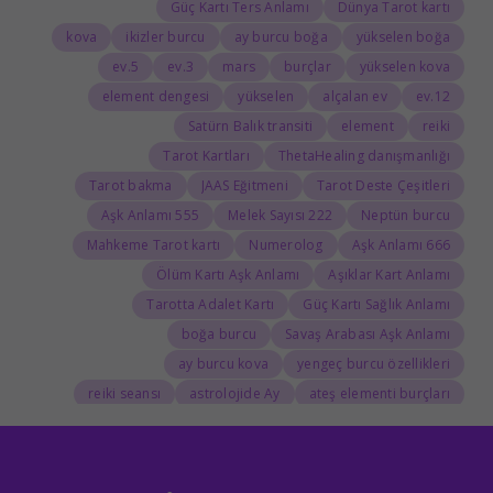
Güç Kartı Ters Anlamı
Dünya Tarot kartı
kova
ikizler burcu
ay burcu boğa
yükselen boğa
5.ev
3.ev
mars
burçlar
yükselen kova
element dengesi
yükselen
alçalan ev
12.ev
Satürn Balık transiti
element
reiki
Tarot Kartları
ThetaHealing danışmanlığı
Tarot bakma
JAAS Eğitmeni
Tarot Deste Çeşitleri
555 Aşk Anlamı
222 Melek Sayısı
Neptün burcu
Mahkeme Tarot kartı
Numerolog
666 Aşk Anlamı
Ölüm Kartı Aşk Anlamı
Aşıklar Kart Anlamı
Tarotta Adalet Kartı
Güç Kartı Sağlık Anlamı
boğa burcu
Savaş Arabası Aşk Anlamı
ay burcu kova
yengeç burcu özellikleri
reiki seansı
astrolojide Ay
ateş elementi burçları
Tarolog
Doğum Haritasında Mars
astrolog
Cosmoenergetica
JAAS Seansı
Rider-Waite Destesi
Dolunay
333 Görmek
111 Aşk Anlamı
111