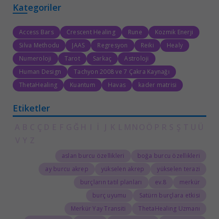
Kategoriler
Access Bars
Crescent Healing
Rune
Kozmik Enerji
Silva Methodu
JAAS
Regresyon
Reiki
Healy
Numeroloji
Tarot
Sarkaç
Astroloji
Human Design
Tachyon 2008 ve 7 Çakra Kaynağı
ThetaHealing
Kuantum
Havas
kader matrisi
Etiketler
A
B
C
Ç
D
E
F
G
Ğ
H
I
İ
J
K
L
M
N
O
Ö
P
R
S
Ş
T
U
Ü
V
Y
Z
aslan burcu özellikleri
boğa burcu özellikleri
ay burcu akrep
yükselen akrep
yükselen terazi
burçların tatil planları
8.ev
merkür
burç uyumu
Satürn burçlara etkisi
Merkür Yay Transiti
ThetaHealing Uzmanı