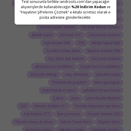
Test sonucunla birlikte iandroots.com'dan yapacağın
Tarot Açılımı
Tarot Sembolleri
ThetaHealing semineri
alışverişlerde kullanabileceğin
%20 İndirim Kodun
ve
Uranüs burcu
Jean Adrienne Arınma Sistemi
"Hayatının Şifrelerini Çözmek" e-kitabı ücretsiz olarak e-
posta adresine gönderilecektir.
Astroloji Sözlüğü
Doğum haritasında Uranüs
Tarotta Joker Anlamı
Kozmik Enerji Uzmanı
Melek Sayısı
111 Görmek
Azize Kartı Anlamı
000 Aşk Anlamı
000
666 Melek Sayısı
Tarotta Güneş Kartı
999 Manevi Anlamı
Güç Kartı Aşk Anlamı
Güç Kartı Anlamı
akrep burcu özellikleri
başak burcu özellikleri
bilinçaltı tekniği
ateş elementi
yükselen balık
ThetaHealing eğitimi
Mars gezegeni
Astrolojide Uranüs
yükselen terazi burcu
Çakra
Aura
Astrolojide Neptün
222
111 Kariyer Anlamı
Tarotta İmparatoriçe Kartı
777 Aşk Anlamı
Burç yorumu
222 Kariyer Anlamı
Tarotta Savaş Arabası
Güneş Tarot Kartı
Büyücü Kartı
ay burcu terazi
yükselen aslan
yükselen yengeç