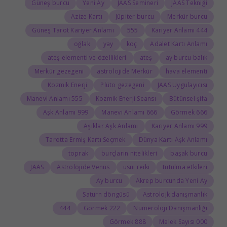
Güneş burcu
Yeni Ay
JAAS Semineri
JAAS Tekniği
Azize Kartı
Jüpiter burcu
Merkür burcu
Güneş Tarot Kariyer Anlamı
555
444 Kariyer Anlamı
oğlak
yay
koç
Adalet Kartı Anlamı
ateş elementi ve özellikleri
ateş
ay burcu balık
Merkür gezegeni
astrolojide Merkür
hava elementi
Kozmik Enerji
Plüto gezegeni
JAAS Uygulayıcısı
555 Manevi Anlamı
Kozmik Enerji Seansı
Bütünsel şifa
999 Aşk Anlamı
666 Manevi Anlamı
666 Görmek
Aşıklar Aşk Anlamı
999 Kariyer Anlamı
Tarotta Ermiş Kartı Seçmek
Dünya Kartı Aşk Anlamı
toprak
burçların nitelikleri
başak burcu
JAAS
Astrolojide Venüs
usui reiki
tutulma etkileri
Ay burcu
Akrep burcunda Yeni Ay
Satürn döngüsü
Astrolojk danışmanlık
444
222 Görmek
Numeroloji Danışmanlığı
888 Görmek
000 Melek Sayısı