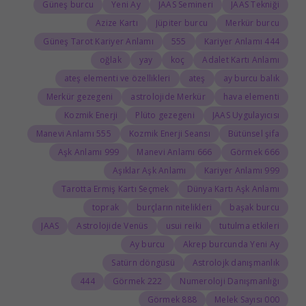
Güneş burcu
Yeni Ay
JAAS Semineri
JAAS Tekniği
Azize Kartı
Jüpiter burcu
Merkür burcu
Güneş Tarot Kariyer Anlamı
555
444 Kariyer Anlamı
oğlak
yay
koç
Adalet Kartı Anlamı
ateş elementi ve özellikleri
ateş
ay burcu balık
Merkür gezegeni
astrolojide Merkür
hava elementi
Kozmik Enerji
Plüto gezegeni
JAAS Uygulayıcısı
555 Manevi Anlamı
Kozmik Enerji Seansı
Bütünsel şifa
999 Aşk Anlamı
666 Manevi Anlamı
666 Görmek
Aşıklar Aşk Anlamı
999 Kariyer Anlamı
Tarotta Ermiş Kartı Seçmek
Dünya Kartı Aşk Anlamı
toprak
burçların nitelikleri
başak burcu
JAAS
Astrolojide Venüs
usui reiki
tutulma etkileri
Ay burcu
Akrep burcunda Yeni Ay
Satürn döngüsü
Astrolojk danışmanlık
444
222 Görmek
Numeroloji Danışmanlığı
888 Görmek
000 Melek Sayısı