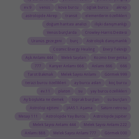
9.ev
venüs
kova burcu
oğlak burcu
akrep
astrolojide Akrep
transit
elementlerin özellikleri
doğum haritası analizi
ilişki danışmanlığı
Venüs burçlarda
Crowley-Harris Destesi
Uranüs gezegeni
burç
Astrolojik danışmanlık
Cosmic Energy Healing
Enerji Tekniği
444 Aşk Anlamı
Melek Sayıları
Kozmo Energetika
777
666 Kariyer Anlamı
666 Anlamı
666
Tarot Bakmak
Melek Sayısı Anlamı
999 Görmek
terazi burcu özellikleri
ay burcu aslan
koç burcu
11.ev
platon
su
yay burcu özellikleri
Ay boşlukta ne demek
toprak burçları
su burçları
Astroloji eğitimi
JAAS 1. Aşama
Satürn retrosu
111 Mesajı
Astrolojide Yay Burcu
Astrolojide Jüpiter
444 Melek Sayısı Anlamı
222 Melek Sayısı Anlamı
888 Anlamı
777 Melek Sayısı Anlamı
000 Görmek