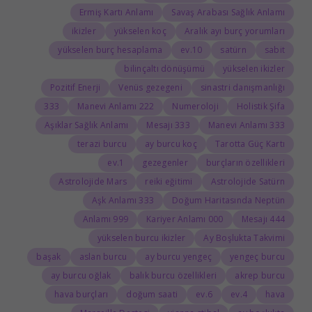
Ermiş Kartı Anlamı
Savaş Arabası Sağlık Anlamı
ikizler
yükselen koç
Aralık ayı burç yorumları
yükselen burç hesaplama
10.ev
satürn
sabit
bilinçaltı dönüşümü
yükselen ikizler
Pozitif Enerji
Venüs gezegeni
sinastri danışmanlığı
333
222 Manevi Anlamı
Numeroloji
Holistik Şifa
Aşıklar Sağlık Anlamı
333 Mesajı
333 Manevi Anlamı
terazi burcu
ay burcu koç
Tarotta Güç Kartı
1.ev
gezegenler
burçların özellikleri
Astrolojide Mars
reiki eğitimi
Astrolojide Satürn
333 Aşk Anlamı
Doğum Haritasında Neptün
999 Anlamı
000 Kariyer Anlamı
444 Mesajı
yükselen burcu ikizler
Ay Boşlukta Takvimi
başak
aslan burcu
ay burcu yengeç
yengeç burcu
ay burcu oğlak
balık burcu özellikleri
akrep burcu
hava burçları
doğum saati
6.ev
4.ev
hava