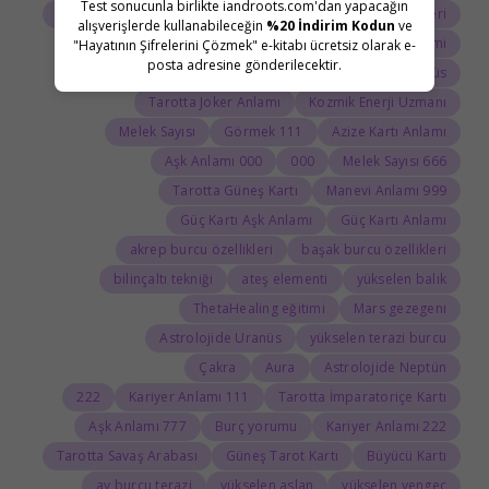
Test sonucunla birlikte iandroots.com'dan yapacağın
Tarot Açılımı
Tarot Sembolleri
ThetaHealing semineri
alışverişlerde kullanabileceğin
%20 İndirim Kodun
ve
Uranüs burcu
Jean Adrienne Arınma Sistemi
"Hayatının Şifrelerini Çözmek" e-kitabı ücretsiz olarak e-
posta adresine gönderilecektir.
Astroloji Sözlüğü
Doğum haritasında Uranüs
Tarotta Joker Anlamı
Kozmik Enerji Uzmanı
Melek Sayısı
111 Görmek
Azize Kartı Anlamı
000 Aşk Anlamı
000
666 Melek Sayısı
Tarotta Güneş Kartı
999 Manevi Anlamı
Güç Kartı Aşk Anlamı
Güç Kartı Anlamı
akrep burcu özellikleri
başak burcu özellikleri
bilinçaltı tekniği
ateş elementi
yükselen balık
ThetaHealing eğitimi
Mars gezegeni
Astrolojide Uranüs
yükselen terazi burcu
Çakra
Aura
Astrolojide Neptün
222
111 Kariyer Anlamı
Tarotta İmparatoriçe Kartı
777 Aşk Anlamı
Burç yorumu
222 Kariyer Anlamı
Tarotta Savaş Arabası
Güneş Tarot Kartı
Büyücü Kartı
ay burcu terazi
yükselen aslan
yükselen yengeç