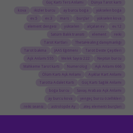
Güç Kartı Ters Anlamı
Dünya Tarot kartı
kova
ikizler burcu
ay burcu boğa
yükselen boğa
5.ev
3.ev
mars
burçlar
yükselen kova
element dengesi
yükselen
alçalan ev
12.ev
Satürn Balık transiti
element
reiki
Tarot Kartları
ThetaHealing danışmanlığı
Tarot bakma
JAAS Eğitmeni
Tarot Deste Çeşitleri
555 Aşk Anlamı
222 Melek Sayısı
Neptün burcu
Mahkeme Tarot kartı
Numerolog
666 Aşk Anlamı
Ölüm Kartı Aşk Anlamı
Aşıklar Kart Anlamı
Tarotta Adalet Kartı
Güç Kartı Sağlık Anlamı
boğa burcu
Savaş Arabası Aşk Anlamı
ay burcu kova
yengeç burcu özellikleri
reiki seansı
astrolojide Ay
ateş elementi burçları
Tarolog
Doğum Haritasında Mars
astrolog
Cosmoenergetica
JAAS Seansı
Rider-Waite Destesi
Dolunay
333 Görmek
111 Aşk Anlamı
111