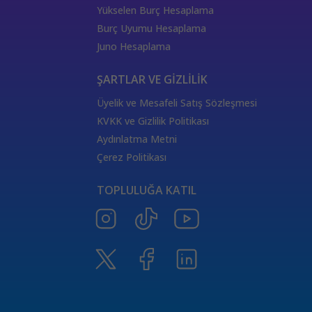
333 Kariyer Anlamı
111 Melek Sayısı Anlamı
Yükselen Burç Hesaplama
444 Görmek
333 Melek Sayısı Anlamı
Burç Uyumu Hesaplama
555 Melek Sayısı Anlamı
444 Manevi Anlamı
Juno Hesaplama
aslan
boğa
Dünya Kartı Sağlık Anlamı
değişken
burçların elementleri
yükselen başak
ŞARTLAR VE GİZLİLİK
doğum haritası
7.ev
2.ev
Üyelik ve Mesafeli Satış Sözleşmesi
Satürn Balık burcunda
yükselen burçların özellikleri
KVKK ve Gizlilik Politikası
Tarot Destesi
ThetaHealing seansı
kundalini reiki
Aydınlatma Metni
Satürn burcu
Venüs burcu
Tarot Uzmanları
Çerez Politikası
555 Görmek
Numeroloji Uzmanı
Kozmik Enerji Şifası
TOPLULUĞA KATIL
Aşıklar Tarot Kartı
777 Melek Sayısı
000 Mesajı
Merkür Oğlak burcunda
Güneş Tarot Sağlık Anlamı
Ay Tarot Sağlık Anlamı
8 sayısının anlamı
Değnek Üçlüsü Anlamı
yıldız kartı aşk anlamı
Denge kartı anlamı
Burçlar ve Moda
DEĞNEK BEŞLİSİ KARİYER ANLAMI
TAROTTA DEĞNEK DOKUZLUSU AŞK ANLAMI