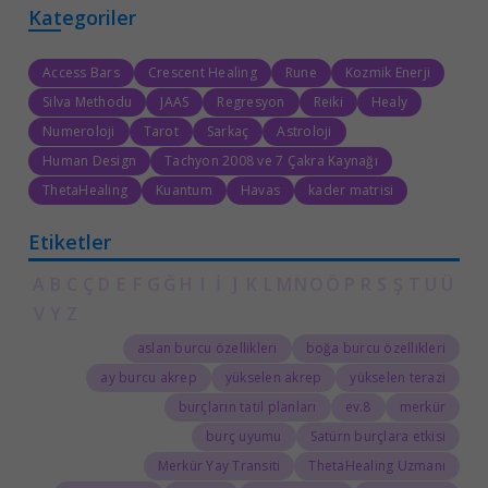
Kategoriler
Access Bars
Crescent Healing
Rune
Kozmik Enerji
Silva Methodu
JAAS
Regresyon
Reiki
Healy
Numeroloji
Tarot
Sarkaç
Astroloji
Human Design
Tachyon 2008 ve 7 Çakra Kaynağı
ThetaHealing
Kuantum
Havas
kader matrisi
Etiketler
A
B
C
Ç
D
E
F
G
Ğ
H
I
İ
J
K
L
M
N
O
Ö
P
R
S
Ş
T
U
Ü
V
Y
Z
aslan burcu özellikleri
boğa burcu özellikleri
ay burcu akrep
yükselen akrep
yükselen terazi
burçların tatil planları
8.ev
merkür
burç uyumu
Satürn burçlara etkisi
Merkür Yay Transiti
ThetaHealing Uzmanı