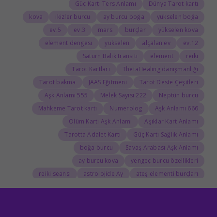
Güç Kartı Ters Anlamı
Dünya Tarot kartı
kova
ikizler burcu
ay burcu boğa
yükselen boğa
5.ev
3.ev
mars
burçlar
yükselen kova
element dengesi
yükselen
alçalan ev
12.ev
Satürn Balık transiti
element
reiki
Tarot Kartları
ThetaHealing danışmanlığı
Tarot bakma
JAAS Eğitmeni
Tarot Deste Çeşitleri
555 Aşk Anlamı
222 Melek Sayısı
Neptün burcu
Mahkeme Tarot kartı
Numerolog
666 Aşk Anlamı
Ölüm Kartı Aşk Anlamı
Aşıklar Kart Anlamı
Tarotta Adalet Kartı
Güç Kartı Sağlık Anlamı
boğa burcu
Savaş Arabası Aşk Anlamı
ay burcu kova
yengeç burcu özellikleri
reiki seansı
astrolojide Ay
ateş elementi burçları
Tarolog
Doğum Haritasında Mars
astrolog
Cosmoenergetica
JAAS Seansı
Rider-Waite Destesi
Dolunay
333 Görmek
111 Aşk Anlamı
111