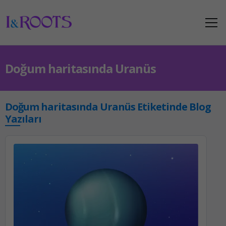
Doğum haritasında Uranüs
Doğum haritasında Uranüs Etiketinde Blog
Yazıları