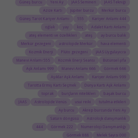
Güneş burcu
Yeni Ay
JAAS Semineri
JAAS Tekniği
Azize Kartı
Jüpiter burcu
Merkür burcu
Güneş Tarot Kariyer Anlamı
555
444 Kariyer Anlamı
oğlak
yay
koç
Adalet Kartı Anlamı
ateş elementi ve özellikleri
ateş
ay burcu balık
Merkür gezegeni
astrolojide Merkür
hava elementi
Kozmik Enerji
Plüto gezegeni
JAAS Uygulayıcısı
555 Manevi Anlamı
Kozmik Enerji Seansı
Bütünsel şifa
999 Aşk Anlamı
666 Manevi Anlamı
666 Görmek
Aşıklar Aşk Anlamı
999 Kariyer Anlamı
Tarotta Ermiş Kartı Seçmek
Dünya Kartı Aşk Anlamı
toprak
burçların nitelikleri
başak burcu
JAAS
Astrolojide Venüs
usui reiki
tutulma etkileri
Ay burcu
Akrep burcunda Yeni Ay
Satürn döngüsü
Astrolojk danışmanlık
444
222 Görmek
Numeroloji Danışmanlığı
888 Görmek
000 Melek Sayısı