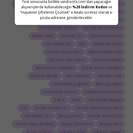
Test sonucunla birlikte iandroots.com'dan yapacağın
Tarot Açılımı
Tarot Sembolleri
ThetaHealing semineri
alışverişlerde kullanabileceğin
%20 İndirim Kodun
ve
Uranüs burcu
Jean Adrienne Arınma Sistemi
"Hayatının Şifrelerini Çözmek" e-kitabı ücretsiz olarak e-
posta adresine gönderilecektir.
Astroloji Sözlüğü
Doğum haritasında Uranüs
Tarotta Joker Anlamı
Kozmik Enerji Uzmanı
Melek Sayısı
111 Görmek
Azize Kartı Anlamı
000 Aşk Anlamı
000
666 Melek Sayısı
Tarotta Güneş Kartı
999 Manevi Anlamı
Güç Kartı Aşk Anlamı
Güç Kartı Anlamı
akrep burcu özellikleri
başak burcu özellikleri
bilinçaltı tekniği
ateş elementi
yükselen balık
ThetaHealing eğitimi
Mars gezegeni
Astrolojide Uranüs
yükselen terazi burcu
Çakra
Aura
Astrolojide Neptün
222
111 Kariyer Anlamı
Tarotta İmparatoriçe Kartı
777 Aşk Anlamı
Burç yorumu
222 Kariyer Anlamı
Tarotta Savaş Arabası
Güneş Tarot Kartı
Büyücü Kartı
ay burcu terazi
yükselen aslan
yükselen yengeç