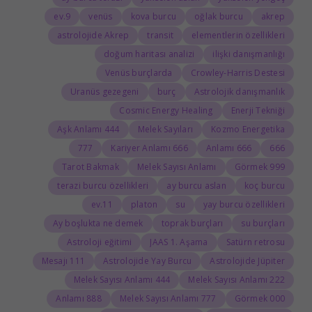
9.ev
venüs
kova burcu
oğlak burcu
akrep
astrolojide Akrep
transit
elementlerin özellikleri
doğum haritası analizi
ilişki danışmanlığı
Venüs burçlarda
Crowley-Harris Destesi
Uranüs gezegeni
burç
Astrolojik danışmanlık
Cosmic Energy Healing
Enerji Tekniği
444 Aşk Anlamı
Melek Sayıları
Kozmo Energetika
777
666 Kariyer Anlamı
666 Anlamı
666
Tarot Bakmak
Melek Sayısı Anlamı
999 Görmek
terazi burcu özellikleri
ay burcu aslan
koç burcu
11.ev
platon
su
yay burcu özellikleri
Ay boşlukta ne demek
toprak burçları
su burçları
Astroloji eğitimi
JAAS 1. Aşama
Satürn retrosu
111 Mesajı
Astrolojide Yay Burcu
Astrolojide Jüpiter
444 Melek Sayısı Anlamı
222 Melek Sayısı Anlamı
888 Anlamı
777 Melek Sayısı Anlamı
000 Görmek