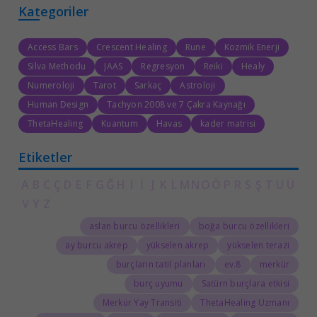
Kategoriler
Access Bars
Crescent Healing
Rune
Kozmik Enerji
Silva Methodu
JAAS
Regresyon
Reiki
Healy
Numeroloji
Tarot
Sarkaç
Astroloji
Human Design
Tachyon 2008 ve 7 Çakra Kaynağı
ThetaHealing
Kuantum
Havas
kader matrisi
Etiketler
A
B
C
Ç
D
E
F
G
Ğ
H
I
İ
J
K
L
M
N
O
Ö
P
R
S
Ş
T
U
Ü
V
Y
Z
aslan burcu özellikleri
boğa burcu özellikleri
ay burcu akrep
yükselen akrep
yükselen terazi
burçların tatil planları
8.ev
merkür
burç uyumu
Satürn burçlara etkisi
Merkür Yay Transiti
ThetaHealing Uzmanı