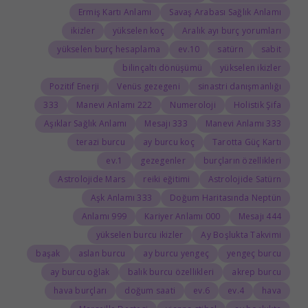
Ermiş Kartı Anlamı
Savaş Arabası Sağlık Anlamı
ikizler
yükselen koç
Aralık ayı burç yorumları
yükselen burç hesaplama
10.ev
satürn
sabit
bilinçaltı dönüşümü
yükselen ikizler
Pozitif Enerji
Venüs gezegeni
sinastri danışmanlığı
333
222 Manevi Anlamı
Numeroloji
Holistik Şifa
Aşıklar Sağlık Anlamı
333 Mesajı
333 Manevi Anlamı
terazi burcu
ay burcu koç
Tarotta Güç Kartı
1.ev
gezegenler
burçların özellikleri
Astrolojide Mars
reiki eğitimi
Astrolojide Satürn
333 Aşk Anlamı
Doğum Haritasında Neptün
999 Anlamı
000 Kariyer Anlamı
444 Mesajı
yükselen burcu ikizler
Ay Boşlukta Takvimi
başak
aslan burcu
ay burcu yengeç
yengeç burcu
ay burcu oğlak
balık burcu özellikleri
akrep burcu
hava burçları
doğum saati
6.ev
4.ev
hava