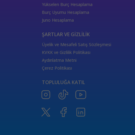
333 Kariyer Anlamı
111 Melek Sayısı Anlamı
Yükselen Burç Hesaplama
444 Görmek
333 Melek Sayısı Anlamı
Burç Uyumu Hesaplama
555 Melek Sayısı Anlamı
444 Manevi Anlamı
Juno Hesaplama
aslan
boğa
Dünya Kartı Sağlık Anlamı
değişken
burçların elementleri
yükselen başak
ŞARTLAR VE GİZLİLİK
doğum haritası
7.ev
2.ev
Üyelik ve Mesafeli Satış Sözleşmesi
Satürn Balık burcunda
yükselen burçların özellikleri
KVKK ve Gizlilik Politikası
Tarot Destesi
ThetaHealing seansı
kundalini reiki
Aydınlatma Metni
Satürn burcu
Venüs burcu
Tarot Uzmanları
Çerez Politikası
555 Görmek
Numeroloji Uzmanı
Kozmik Enerji Şifası
TOPLULUĞA KATIL
Aşıklar Tarot Kartı
777 Melek Sayısı
000 Mesajı
Merkür Oğlak burcunda
Güneş Tarot Sağlık Anlamı
Ay Tarot Sağlık Anlamı
8 sayısının anlamı
Değnek Üçlüsü Anlamı
yıldız kartı aşk anlamı
Denge kartı anlamı
Burçlar ve Moda
DEĞNEK BEŞLİSİ KARİYER ANLAMI
TAROTTA DEĞNEK DOKUZLUSU AŞK ANLAMI